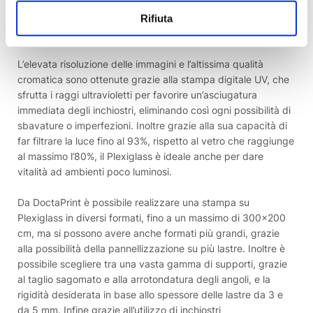
esalteranno la lucentezza e la vividezza dei colori, come
Rifiuta
richiesto ad esempio per la stampa di progetti d’architettura,
di paesaggi o di foto personali.
L’elevata risoluzione delle immagini e l’altissima qualità
cromatica sono ottenute grazie alla stampa digitale UV, che
sfrutta i raggi ultravioletti per favorire un’asciugatura
immediata degli inchiostri, eliminando così ogni possibilità di
sbavature o imperfezioni. Inoltre grazie alla sua capacità di
far filtrare la luce fino al 93%, rispetto al vetro che raggiunge
al massimo l’80%, il Plexiglass è ideale anche per dare
vitalità ad ambienti poco luminosi.
Da DoctaPrint è possibile realizzare una stampa su
Plexiglass in diversi formati, fino a un massimo di 300×200
cm, ma si possono avere anche formati più grandi, grazie
alla possibilità della pannellizzazione su più lastre. Inoltre è
possibile scegliere tra una vasta gamma di supporti, grazie
al taglio sagomato e alla arrotondatura degli angoli, e la
rigidità desiderata in base allo spessore delle lastre da 3 e
da 5 mm. Infine grazie all’utilizzo di inchiostri