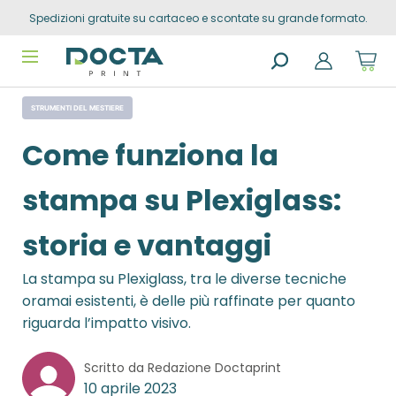
Spedizioni gratuite su cartaceo e scontate su grande formato.
Skip to
content
Sho
cart
dro
Search
trig
STRUMENTI DEL MESTIERE
products
0
prod
in
Come funziona la
you
sho
cart
stampa su Plexiglass:
storia e vantaggi
La stampa su Plexiglass, tra le diverse tecniche
oramai esistenti, è delle più raffinate per quanto
riguarda l’impatto visivo.
Scritto da Redazione Doctaprint
10 aprile 2023