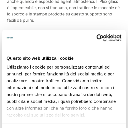
anche quando è esposto ad agenti atmosferici. Il Plexiglass
è impermeabile, non si frantuma, non trattiene le macchie né
lo sporco e le stampe prodotte su questo supporto sono
facili da pulire.
È un materiale versatile e facile da lavorare e viene
solitamente utilizzato in diversi settori e ambiti di
applicazione, dai fanali delle autovetture alle barriere di
protezione degli stadi, dalla realizzazione di piatti doccia o
vasche da bagno alle finestre degli acquari e persino, grazie
Questo sito web utilizza i cookie
alla sua elevata conducibilità della luce, per produrre fibre
Utilizziamo i cookie per personalizzare contenuti ed
ottiche.
annunci, per fornire funzionalità dei social media e per
analizzare il nostro traffico. Condividiamo inoltre
Come utilizzare al meglio il plexiglass nella
informazioni sul modo in cui utilizza il nostro sito con i
stampa
nostri partner che si occupano di analisi dei dati web,
pubblicità e social media, i quali potrebbero combinarle
con altre informazioni che ha fornito loro o che hanno
raccolto dal suo utilizzo dei loro servizi.