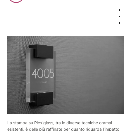
La stampa su Plexiglass, tra le diverse tecniche oramai
esistenti, è delle più raffinate per quanto riguarda l’impatto