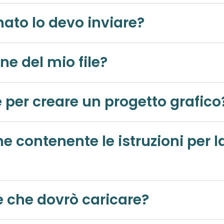
Ho il file grafico, in che formato lo devo inviare?
ne del mio file?
Quali software posso usare per creare un progetto grafi
er la creazione di un corretto file
Quali sono le misure del file che dovrò caricare?