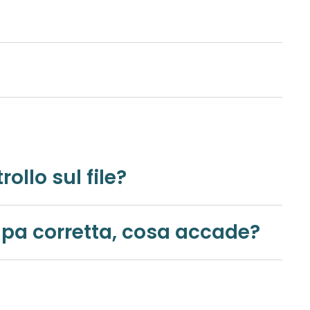
fettuato un controllo sul file?
ai canoni imposti per una stampa corretta, cosa accade?