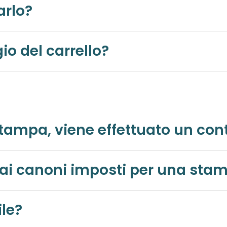
arlo?
o del carrello?
Prima di essere inviato in stampa, viene ef
Se i file non corrispondono 
ile?