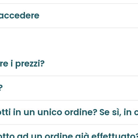
 accedere
e i prezzi?
?
Posso acquistare più prodotti in un unico 
Posso aggiungere un prodotto ad un ordine già effettua