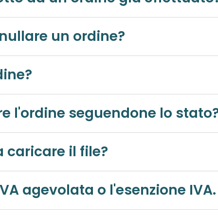
nullare un ordine?
dine?
In che modo posso tracciare l'ordine seguendone lo stat
aricare il file?
l'IVA agevolata o l'esenzione IVA