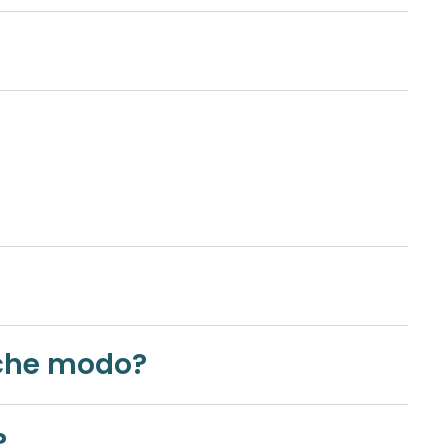
ordine? Se sì, in che modo?
to?