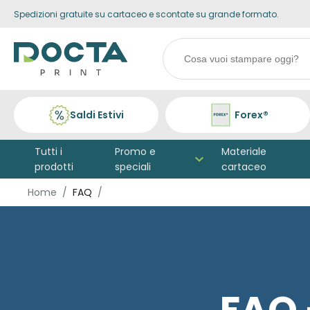
Spedizioni gratuite su cartaceo e scontate su grande formato.
Skip to
content
Search
products
Saldi Estivi
Forex®
Tutti i
Promo e
Materiale
prodotti
speciali
cartaceo
Home
FAQ