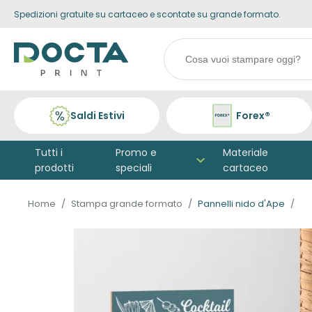
Spedizioni gratuite su cartaceo e scontate su grande formato.
Skip to
content
Search
products
Saldi Estivi
Forex®
Tutti i
Promo e
Materiale
prodotti
speciali
cartaceo
Home
Stampa grande formato
Pannelli nido d'Ape
Vai alla
fine della
galleria di
immagini