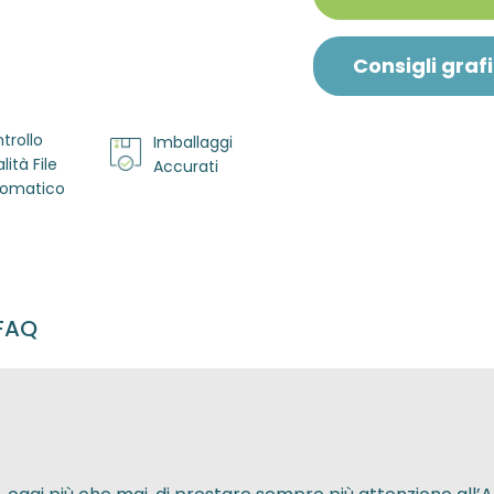
Consigli grafi
trollo
Imballaggi
lità File
Accurati
omatico
FAQ