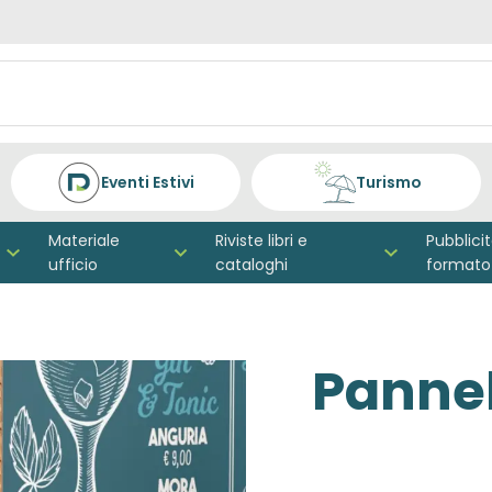
Eventi Estivi
Turismo
Materiale
Riviste libri e
Pubblici
ufficio
cataloghi
formato
Pannel