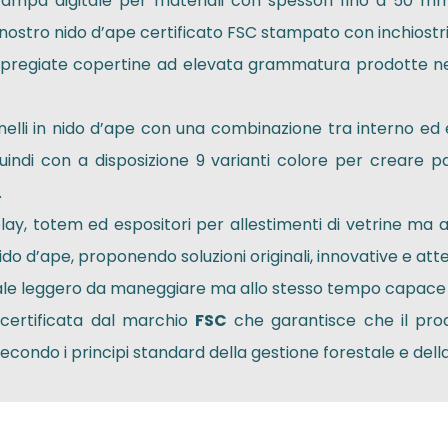
tampa digitale per materiali con spessori fino a 50 mm
il nostro nido d’ape certificato FSC stampato con inchiostr
 da pregiate copertine ad elevata grammatura prodotte nei
elli in nido d’ape con una combinazione tra interno ed 
uindi con a disposizione 9 varianti colore per creare pan
.
splay, totem ed espositori per allestimenti di vetrine ma
nido d’ape, proponendo soluzioni originali, innovative e atte
ale leggero da maneggiare ma allo stesso tempo capace 
certificata dal marchio
FSC
che garantisce che il pro
condo i principi standard della gestione forestale e della