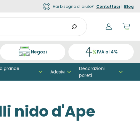
Hai bisogno di aiuto?
Contattaci
|
Blog
Shop
cart
dro
trigg
0
Negozi
IVA al 4%
prod
in
your
tà grande
Decorazioni
Adesivi
shop
pareti
cart
li nido d'Ape