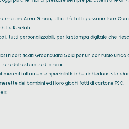
, oggi più che mai, di prestare sempre più attenzione all’A
a sezione Area Green, affinchè tutti possano fare Comu
ili e Riciclati.
oli, tutti personalizzabili, per la stampa digitale che rie
.
hiostri certificati Greenguard Gold per un connubio unico e 
cato della stampa d’interni.
 mercati altamente specialistici che richiedono standard d
erette dei bambini ed i loro giochi fatti di cartone FSC.
een: