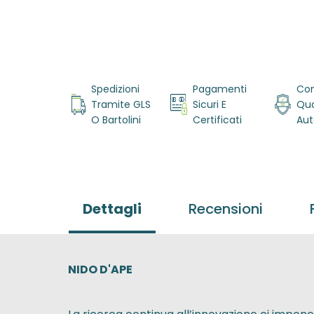
Vai
all'inizio
della
Spedizioni
Pagamenti
Con
galleria di
Tramite GLS
Sicuri E
Qua
immagini
O Bartolini
Certificati
Aut
Dettagli
Recensioni
NIDO D'APE