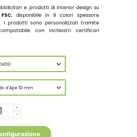
blicitari e prodotti di interior design su
 FSC
, disponibile in 9 colori spessore
I prodotti sono personalizzati tramite
ompotabile con inchiostri certificari
0x100
do d'Ape 10 mm
+
-
configurazione