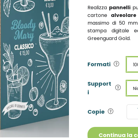
Realizza
pannelli
pub
cartone
alveolare
massimo di 50 mm. 
stampa digitale ec
Greenguard Gold.
Formati
10
Support
Ni
i
Copie
Continua la 