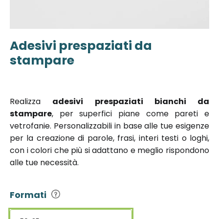
Adesivi prespaziati da
Vai
all'inizio
stampare
della
galleria di
immagini
Realizza
adesivi prespaziati bianchi da
stampare
, per superfici piane come pareti e
vetrofanie. Personalizzabili in base alle tue esigenze
per la creazione di parole, frasi, interi testi o loghi,
con i colori che più si adattano e meglio rispondono
alle tue necessità.
Formati