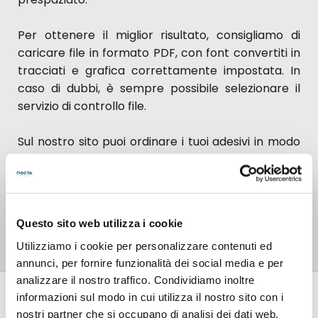
Per ottenere il miglior risultato, consigliamo di
caricare file in formato PDF, con font convertiti in
tracciati e grafica correttamente impostata. In
caso di dubbi, è sempre possibile selezionare il
servizio di controllo file.
Sul nostro sito puoi ordinare i tuoi adesivi in modo
semplice ed intuitivo: seleziona le opzioni di
configurazione, indica quantità e tempi di
consegna e completa l’acquisto in pochi passaggi.
Riceverai il prodotto direttamente all’indirizzo
Questo sito web utilizza i cookie
desiderato, nei tempi indicati.
Utilizziamo i cookie per personalizzare contenuti ed
annunci, per fornire funzionalità dei social media e per
analizzare il nostro traffico. Condividiamo inoltre
Recensioni
informazioni sul modo in cui utilizza il nostro sito con i
nostri partner che si occupano di analisi dei dati web,