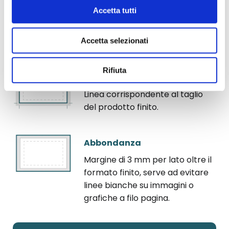
mantenuti testo e grafica per
Accetta tutti
evitare che vengano tagliati. Il
margine deve essere almeno di
3 mm per lato.
Accetta selezionati
Rifiuta
Linea di taglio
Linea corrispondente al taglio
del prodotto finito.
Abbondanza
Margine di 3 mm per lato oltre il
formato finito, serve ad evitare
linee bianche su immagini o
grafiche a filo pagina.