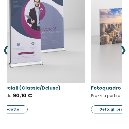
‹
›
Fotoquadro alluminio D-bond
33,53 €
Prezzi a partire da
Dettagli prodotto