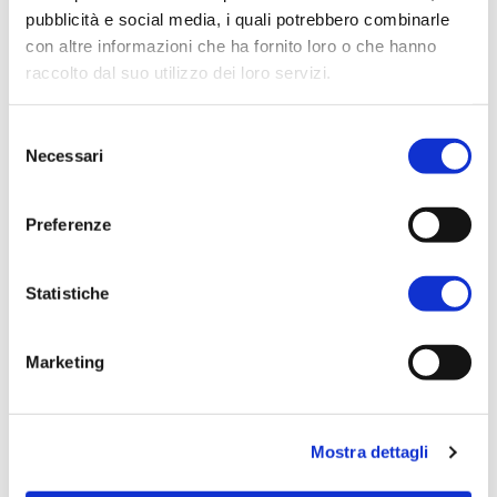
pubblicità e social media, i quali potrebbero combinarle
Come mi registro?
con altre informazioni che ha fornito loro o che hanno
raccolto dal suo utilizzo dei loro servizi.
È obbligatoria la registrazione ai fini
dell'ordine?
Selezione
Necessari
del
consenso
In che modo posso verificare i prezzi?
Preferenze
È possibile modificare o annullare un ordine?
Statistiche
Quando e dove caricare il file?
Marketing
Quando riceverò la merce ordinata?
Mostra dettagli
Scopri tutte le FAQ