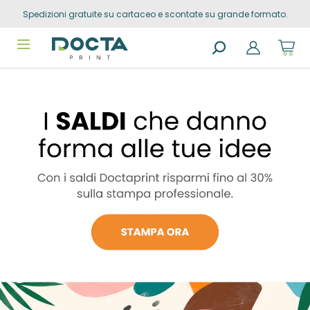
Spedizioni gratuite su cartaceo e scontate su grande formato.
Skip to
content
Sho
cart
dro
Search
trig
U
products
0
s
prod
in
e
you
sho
t
cart
h
e
L
e
f
t
a
n
d
R
i