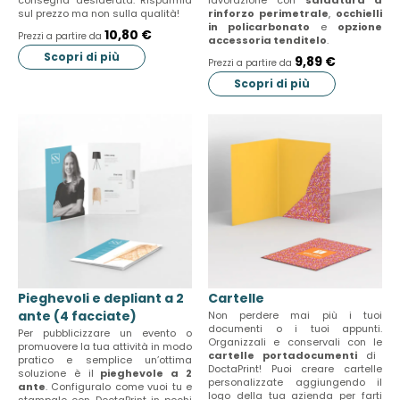
consegna desiderata. Risparmia
lavorazione con
saldatura a
p
sul prezzo ma non sulla qualità!
rinforzo perimetrale
,
occhielli
s
in policarbonato
e
opzione
10,80 €
Prezzi a partire da
accessoria tenditelo
.
l
Scopri di più
9,89 €
i
Prezzi a partire da
d
Scopri di più
e
r
.
Pieghevoli e depliant a 2
Cartelle
ante (4 facciate)
Non perdere mai più i tuoi
documenti o i tuoi appunti.
Per pubblicizzare un evento o
Organizzali e conservali con le
promuovere la tua attività in modo
cartelle portadocumenti
di
pratico e semplice un’ottima
DoctaPrint! Puoi creare cartelle
soluzione è il
pieghevole a 2
personalizzate aggiungendo il
ante
. Configuralo come vuoi tu e
logo della tua azienda per farti