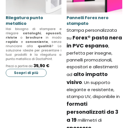
k
v
i
i
Rilegatura punto
Pannelli Forex nero
p
g
metallico
stampato
s
a
Hai bisogno di stampare e
Stampa personalizzata
l
t
rilegare
cataloghi
,
opuscoli
,
i
Forex® pasta nera
e
su
riviste
o
brochure
in modo
rapido
e
conveniente
, senza
d
b
in PVC espanso
,
rinunciare alla
qualità
? La
e
e
soluzione ideale per presentare i
perfetta per insegne,
tuoi prodotti è la rilegatura a
r
t
punto metallico di DoctaPrint.
pannelli promozionali,
.
w
35,90 €
espositori e allestimenti
Prezzi a partire da
e
Scopri di più
alto impatto
ad
e
n
visivo
. Un supporto
s
elegante e resistente,
l
stampa UV, disponibile in
i
formati
d
personalizzati da 3
e
s
a 19
millimetri di
.
spessore