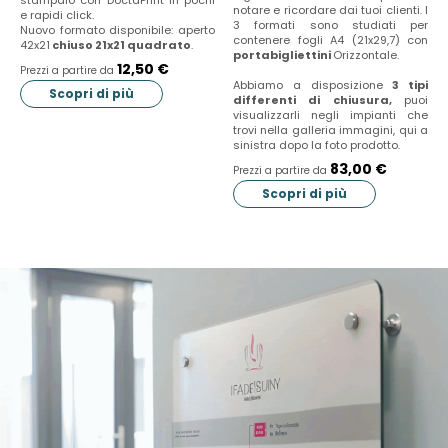
stampalo con DoctaPrint in pochi
notare e ricordare dai tuoi clienti. I
e rapidi click.
3 formati sono studiati per
Nuovo formato disponibile: aperto
contenere fogli A4 (21x29,7) con
42x21
chiuso 21x21 quadrato
.
portabigliettini
Orizzontale.
12,50 €
Prezzi a partire da
Abbiamo a disposizione
3 tipi
Scopri di più
differenti di chiusura,
puoi
visualizzarli negli impianti che
trovi nella galleria immagini, qui a
sinistra dopo la foto prodotto.
83,00 €
Prezzi a partire da
Scopri di più