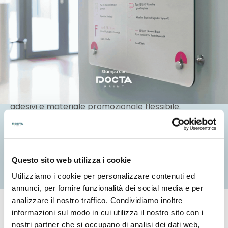
Grande formato
Scopri il nostro catalogo prodotti tra materiali
rigidi e flessibili: pannelli e insegne, banner pvc ,
adesivi e materiale promozionale flessibile.
Misure personalizzabili, tantissimi supporti e
finiture.
Questo sito web utilizza i cookie
Ordina subito
Utilizziamo i cookie per personalizzare contenuti ed
annunci, per fornire funzionalità dei social media e per
analizzare il nostro traffico. Condividiamo inoltre
FAQ - Domande frequenti
informazioni sul modo in cui utilizza il nostro sito con i
nostri partner che si occupano di analisi dei dati web,