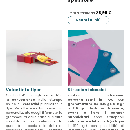
.
U
s
28,96 €
Prezzi a partire da
e
Scopri di più
t
h
e
E
s
c
a
p
e
k
e
Volantini e flyer
Striscioni classici
y
Con DoctaPrint scegli la
qualità
e
Realizza
striscioni
t
la
convenienza
nella stampa
personalizzati in PVC
con
online di
volantini
pubblicitari e
grammatura da 440 gr, 510 gr
o
flyer! Per ottenere il tuo preventivo
o 610 gr
, ideali per
facciate,
s
personalizzato scegli il formato. la
eventi e fiere
. I
banner
grammatura della carta e le altre
pubblicitari
sono stampabili
k
variabili e poi seleziona la
solo fronte o bifacciali
(solo per
i
quantità di copie e la data di
il 610 gr), con possibilità di