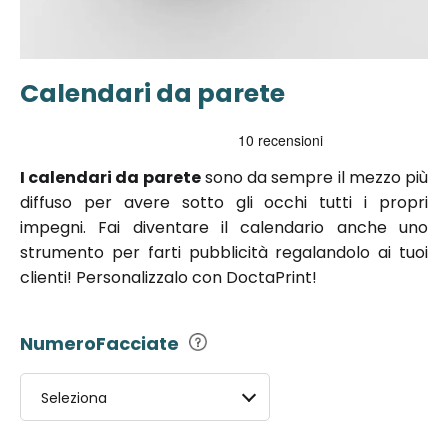
Calendari da parete
Vai
all'inizio
della
galleria di
I calendari da parete
sono da sempre il mezzo più
immagini
diffuso per avere sotto gli occhi tutti i propri
impegni. Fai diventare il calendario anche uno
strumento per farti pubblicità regalandolo ai tuoi
clienti! Personalizzalo con DoctaPrint!
NumeroFacciate
Seleziona