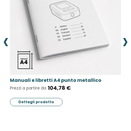
‹
›
uali e libretti A4 punto metallico
Pieghevo
104,78 €
zi a partire da
Prezzi a pa
Dettagli prodotto
Dettag