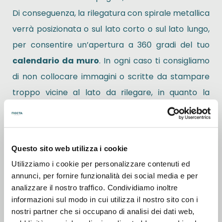
Di conseguenza, la rilegatura con spirale metallica
verrà posizionata o sul lato corto o sul lato lungo,
per consentire un’apertura a 360 gradi del tuo
calendario da muro
. In ogni caso ti consigliamo
di non collocare immagini o scritte da stampare
troppo vicine al lato da rilegare, in quanto la
spirale potrebbe in parte coprirle.
Dopo aver scelto il formato, procedi con la
Questo sito web utilizza i cookie
configurazione dei tuoi
calendari da parete
Utilizziamo i cookie per personalizzare contenuti ed
personalizzati selezionando le varie opzioni dai
annunci, per fornire funzionalità dei social media e per
menù a tendina: decidi se stampare l’interno delle
analizzare il nostro traffico. Condividiamo inoltre
informazioni sul modo in cui utilizza il nostro sito con i
pagine a colori o in bianco e nero; poi passa alla
nostri partner che si occupano di analisi dei dati web,
selezione del tipo di carta e di cartoncino,