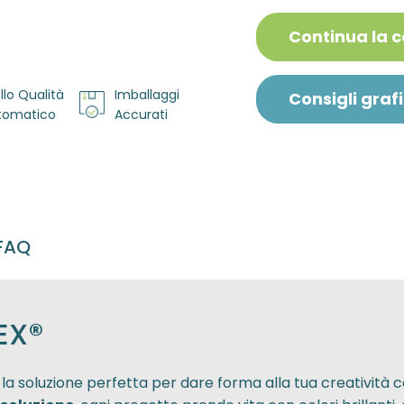
Continua la 
llo Qualità
Imballaggi
Consigli grafi
utomatico
Accurati
FAQ
EX®
a soluzione perfetta per dare forma alla tua creatività con 