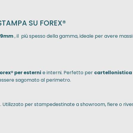
A STAMPA SU FOREX®
 19mm
, il più spesso della gamma, ideale per avere mas
rex® per esterni
e interni. Perfetto per
cartellonistica
ò essere sagomato al perimetro.
i
. Utilizzato per stampedestinate a showroom, fiere o rive