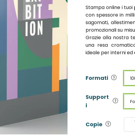
Stampa online i tuoi
con spessore in milli
sagomati, allestiment
promozionali su misu
Grazie alla nostra t
una resa cromatic
ideale per interni ed 
Formati
10
Support
F
i
Copie