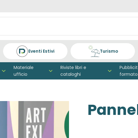
Eventi Estivi
Turismo
Materiale
Riviste libri e
Pubblici
ufficio
cataloghi
formato
Pannel