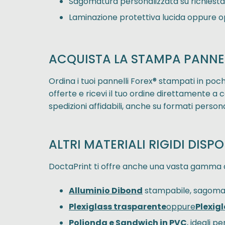
Sagomatura personalizzata su richiesta
Laminazione protettiva lucida oppure 
ACQUISTA LA STAMPA PANNEL
Ordina i tuoi pannelli Forex® stampati in poc
offerte e ricevi il tuo ordine direttamente a
spedizioni affidabili, anche su formati persona
ALTRI MATERIALI RIGIDI DISPO
DoctaPrint ti offre anche una vasta gamma di
Alluminio Dibond
stampabile, sagomab
Plexiglass trasparente
oppure
Plexig
Polionda e Sandwich in PVC
, ideali 