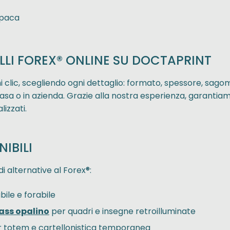
opaca
LI FOREX® ONLINE SU DOCTAPRINT
hi clic, scegliendo ogni dettaglio: formato, spessore, sago
 casa o in azienda. Grazie alla nostra esperienza, garantia
lizzati.
NIBILI
 alternative al Forex®:
ile e forabile
lass opalino
per quadri e insegne retroilluminate
per totem e cartellonistica temporanea