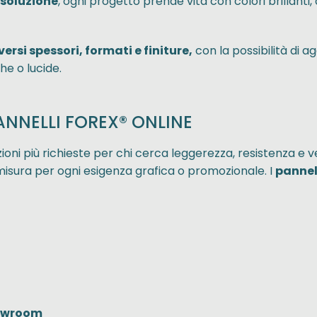
isoluzione
, ogni progetto prende vita con colori brillanti, 
versi spessori, formati e finiture,
con la possibilità di 
he o lucide.
ANNELLI FOREX® ONLINE
oni più richieste per chi cerca leggerezza, resistenza e vers
misura per ogni esigenza grafica o promozionale. I
pannel
howroom