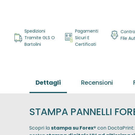
Vai
all'inizio
Spedizioni
Pagamenti
Contro
della
Tramite GLS O
Sicuri E
File A
galleria di
Bartolini
Certificati
immagini
Dettagli
Recensioni
STAMPA PANNELLI FOR
Scopri la
stampa su Forex®
con DoctaPrint: l