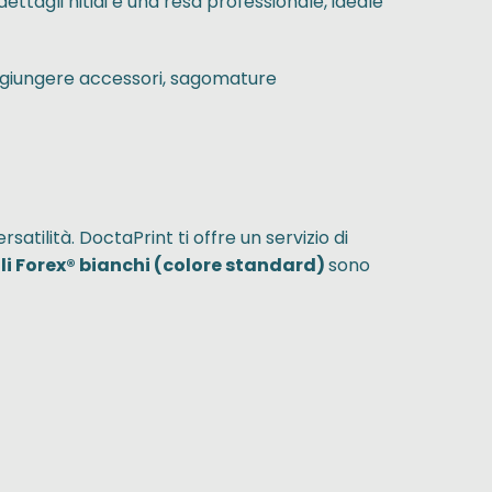
dettagli nitidi e una resa professionale, ideale
aggiungere accessori, sagomature
atilità. DoctaPrint ti offre un servizio di
li Forex® bianchi (colore standard)
sono