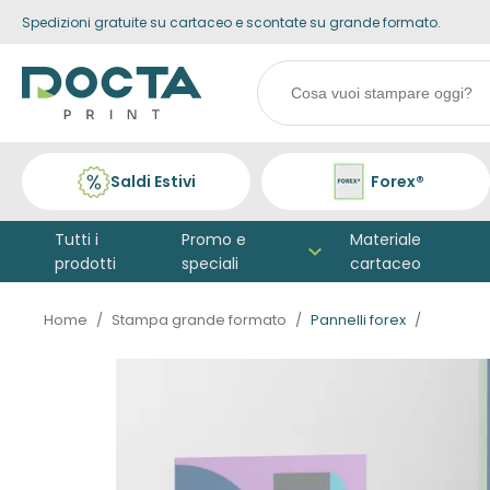
Spedizioni gratuite su cartaceo e scontate su grande formato.
Skip to
content
Search
products
Saldi Estivi
Forex®
Tutti i
Promo e
Materiale
prodotti
speciali
cartaceo
Home
Stampa grande formato
Pannelli forex
Vai alla
fine della
galleria di
immagini