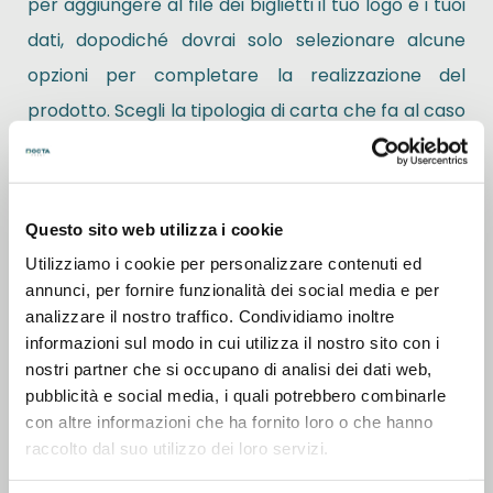
per aggiungere al file dei biglietti il tuo logo e i tuoi
dati, dopodiché dovrai solo selezionare alcune
opzioni per completare la realizzazione del
prodotto. Scegli la tipologia di carta che fa al caso
tuo tra quella patinata opaca, quella patinata
lucida, quella riciclata, la tintoretto gesso o il
semplice ma resistente cartoncino; poi scegli la
Questo sito web utilizza i cookie
grammatura e l’opera è completa! Una volta
Utilizziamo i cookie per personalizzare contenuti ed
terminata la configurazione inviaci il file con
annunci, per fornire funzionalità dei social media e per
analizzare il nostro traffico. Condividiamo inoltre
l’immagine da stampare sui biglietti e procedi con
informazioni sul modo in cui utilizza il nostro sito con i
l’ordine indicando la quantità desiderata; a questo
nostri partner che si occupano di analisi dei dati web,
punto non ti resta che attendere il loro arrivo!
pubblicità e social media, i quali potrebbero combinarle
con altre informazioni che ha fornito loro o che hanno
raccolto dal suo utilizzo dei loro servizi.
Ideali anche come
santini elettorali
, oltre ai