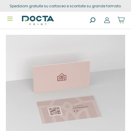
Spedizioni gratuite su cartaceo e scontate su grande formato.
Skip to
content
Sho
cart
dro
Search
trig
Vai alla
products
0
prod
fine della
in
you
galleria di
sho
immagini
cart