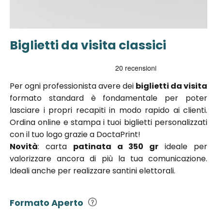
Biglietti da visita classici
Vai
all'inizio
della
galleria di
Per ogni professionista avere dei
biglietti da visita
immagini
formato standard è fondamentale per poter
lasciare i propri recapiti in modo rapido ai clienti.
Ordina online e stampa i tuoi biglietti personalizzati
con il tuo logo grazie a DoctaPrint!
Novità
: carta
patinata a 350 gr
ideale per
valorizzare ancora di più la tua comunicazione.
Ideali anche per realizzare santini elettorali.
Formato Aperto