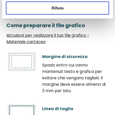
Di seguito, trovi una serie di consigli pratici per
Rifiuta
realizzare un file grafico ad opera d'arte.
Come preparare il file grafico
Istruzioni per realizzare il tuo file grafico -
Materiale cartaceo
Margine di sicurezza
Spazio entro cui vanno
mantenuti testo e grafica per
evitare che vengano tagliati. Il
margine deve essere almeno di
3 mm per lato.
Linea di taglio