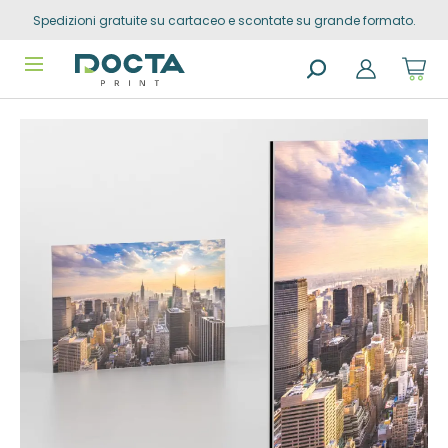
Spedizioni gratuite su cartaceo e scontate su grande formato.
Skip to
content
Sho
cart
dro
Search
trig
Vai alla
products
0
prod
fine della
in
you
galleria di
sho
immagini
cart