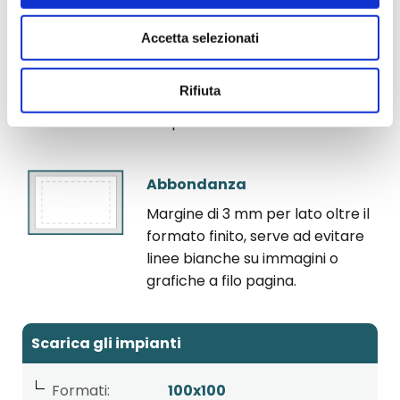
3 mm per lato.
Accetta selezionati
Linea di taglio
Rifiuta
Linea corrispondente al taglio
del prodotto finito.
Abbondanza
Margine di 3 mm per lato oltre il
formato finito, serve ad evitare
linee bianche su immagini o
grafiche a filo pagina.
Scarica gli impianti
Formati:
100x100