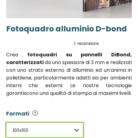
Fotoquadro alluminio D-bond
Vai
all'inizio
della
galleria di
Crea
fotoquadri su pannelli DiBond,
immagini
caratterizzati
da uno spessore di 3 mm e realizzati
con uno strato esterno di alluminio ed un’anima in
polietilene, particolarmente adatti sia per ambienti
interni che esterni. Le nostre tecnologie
garantiscono una qualità di stampa ai massimi livelli.
Formati
100x100