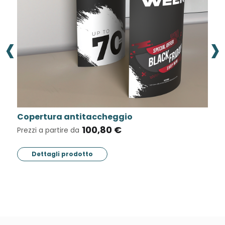
‹
›
Copertura antitaccheggio
P
100,80 €
Prezzi a partire da
Pr
Dettagli prodotto