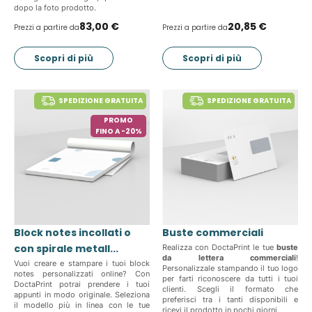
dopo la foto prodotto.
83,00 €
20,85 €
Prezzi a partire da
Prezzi a partire da
Scopri di più
Scopri di più
SPEDIZIONE GRATUITA
SPEDIZIONE GRATUITA
PROMO
FINO A -20%
Block notes incollati o
Buste commerciali
con spirale metall...
Realizza con DoctaPrint le tue
buste
da lettera commerciali
!
Vuoi creare e stampare i tuoi block
Personalizzale stampando il tuo logo
notes personalizzati online? Con
per farti riconoscere da tutti i tuoi
DoctaPrint potrai prendere i tuoi
clienti. Scegli il formato che
appunti in modo originale. Seleziona
preferisci tra i tanti disponibili e
il modello più in linea con le tue
ricevi il prodotto in pochi giorni.