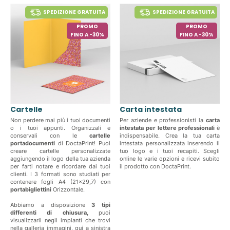
SPEDIZIONE GRATUITA
SPEDIZIONE GRATUITA
PROMO
PROMO
FINO A -30%
FINO A -30%
Cartelle
Carta intestata
Non perdere mai più i tuoi documenti
Per aziende e professionisti la
carta
o i tuoi appunti. Organizzali e
intestata per lettere professionali
è
conservali con le
cartelle
indispensabile. Crea la tua carta
portadocumenti
di DoctaPrint! Puoi
intestata personalizzata inserendo il
creare cartelle personalizzate
tuo logo e i tuoi recapiti. Scegli
aggiungendo il logo della tua azienda
online le varie opzioni e ricevi subito
per farti notare e ricordare dai tuoi
il prodotto con DoctaPrint.
clienti. I 3 formati sono studiati per
contenere fogli A4 (21x29,7) con
portabigliettini
Orizzontale.
Abbiamo a disposizione
3 tipi
differenti di chiusura,
puoi
visualizzarli negli impianti che trovi
nella galleria immagini, qui a sinistra