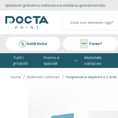
Spedizioni gratuite su cartaceo e scontate su grande formato.
Skip to
content
Search
products
Saldi Estivi
Forex®
Tutti i
Promo e
Materiale
prodotti
speciali
cartaceo
Home
Materiale cartaceo
Pieghevoli e depliant a 2 ante 
Vai alla
fine della
galleria di
immagini