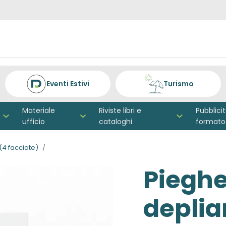
Eventi Estivi
Turismo
Materiale
Riviste libri e
Pubblici
ufficio
cataloghi
formato
(4 facciate)
Pieghe
deplia