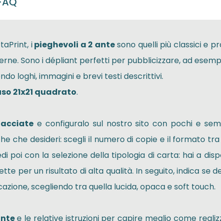
FAQ
taPrint, i
pieghevoli a 2 ante
sono quelli più classici e pr
erne. Sono i dépliant perfetti per pubblicizzare, ad esemp
ndo loghi, immagini e brevi testi descrittivi.
so 21x21 quadrato
.
facciate
e configuralo sul nostro sito con pochi e sempl
e che desideri: scegli il numero di copie e il formato tra i
i poi con la selezione della tipologia di carta: hai a disp
tte per un risultato di alta qualità. In seguito, indica se
cazione, scegliendo tra quella lucida, opaca e soft touch.
ante
e le relative istruzioni per capire meglio come realiz