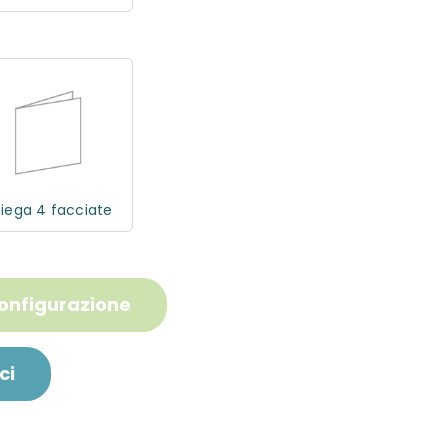
piega 4 facciate
configurazione
ci