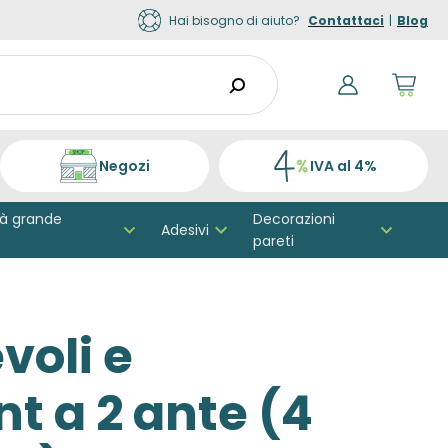
Hai bisogno di aiuto?
Contattaci
|
Blog
Shop
cart
dro
trigg
0
Negozi
IVA al 4%
prod
in
your
tà grande
Decorazioni
Adesivi
shop
pareti
cart
voli e
nt a 2 ante (4