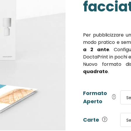
faccia
Per pubblicizzare u
modo pratico e sempl
a 2 ante
. Confi
DoctaPrint in pochi e 
Nuovo formato dis
quadrato
.
Formato
Se
Aperto
Carte
Se