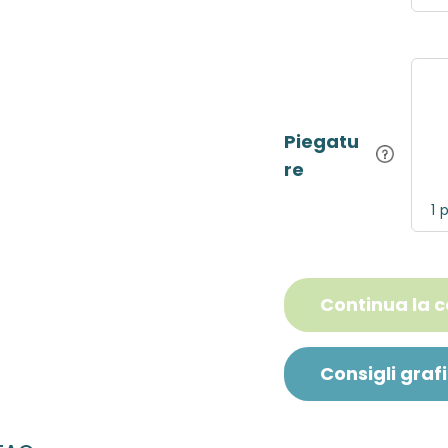
Piegatu
re
1 
Continua la 
Consigli grafi