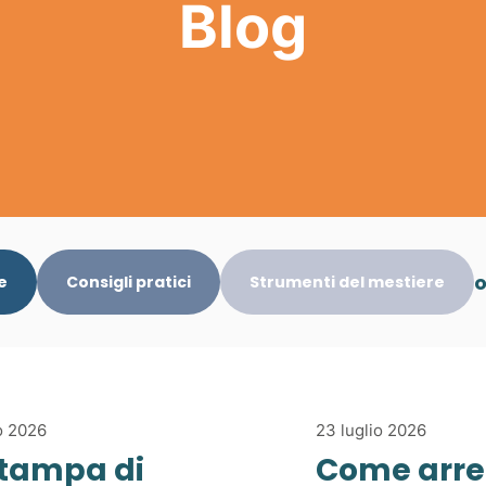
Blog
e
Consigli pratici
Strumenti del mestiere
o 2026
23 luglio 2026
stampa di
Come arre