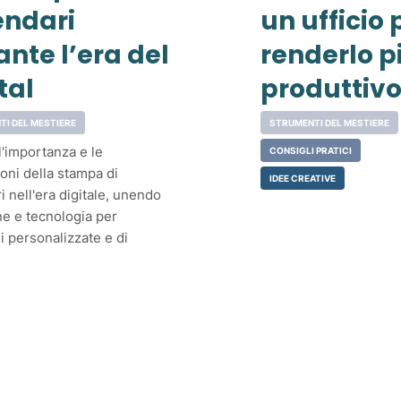
endari
un ufficio 
nte l’era del
renderlo p
tal
produttiv
TI DEL MESTIERE
STRUMENTI DEL MESTIERE
l'importanza e le
CONSIGLI PRATICI
oni della stampa di
IDEE CREATIVE
i nell'era digitale, unendo
ne e tecnologia per
i personalizzate e di