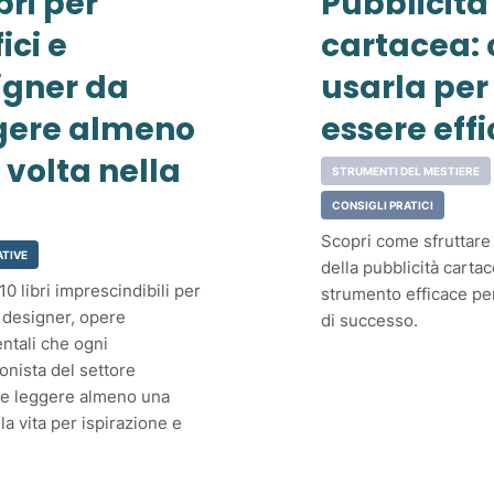
ibri per
Pubblicità
ici e
cartacea:
igner da
usarla per
gere almeno
essere eff
 volta nella
STRUMENTI DEL MESTIERE
CONSIGLI PRATICI
Scopri come sfruttare 
ATIVE
della pubblicità carta
10 libri imprescindibili per
strumento efficace p
e designer, opere
di successo.
ntali che ogni
onista del settore
e leggere almeno una
lla vita per ispirazione e
.