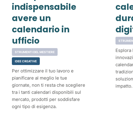
indispensabile
cal
avere un
dura
calendario in
digi
ufficio
STRUMEN
Esplora 
STRUMENTI DEL MESTIERE
innovazi
IDEE CREATIVE
calendar
Per ottimizzare il tuo lavoro e
tradizio
pianificare al meglio le tue
soluzion
giornate, non ti resta che scegliere
impatto.
tra i tanti calendari disponibili sul
mercato, prodotti per soddisfare
ogni tipo di esigenza.