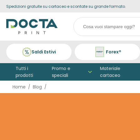
Spedizioni gratuite su cartaceo e scontate su grande formato.
Skip to
content
Search
products
Saldi Estivi
Forex®
Tutti i
Promo e
Materiale
prodotti
speciali
cartaceo
Home
Blog