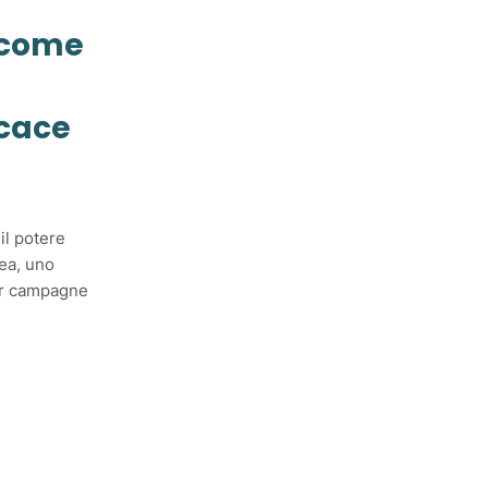
 come
icace
il potere
cea, uno
er campagne