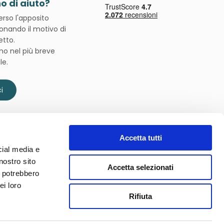
o di aiuto?
verso l'apposito
onando il motivo di
etto.
mo nel più breve
le.
i
Accetta tutti
cial media e
nostro sito
Accetta selezionati
i potrebbero
Spedizioni affidate a
ei loro
Rifiuta