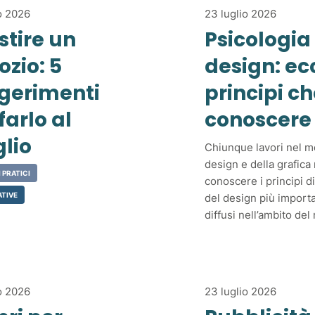
o 2026
23 luglio 2026
stire un
Psicologia
ozio: 5
design: ecc
gerimenti
principi ch
farlo al
conoscere
lio
Chiunque lavori nel m
design e della grafic
 PRATICI
conoscere i principi d
ATIVE
del design più importa
diffusi nell’ambito del
o 2026
23 luglio 2026