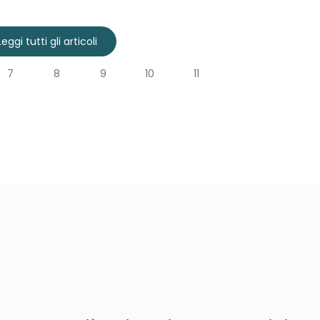
Leggi tutti gli articoli
7
8
9
10
11