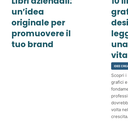
Libri aziendali:
10 l
un’idea
graf
originale per
des
promuovere il
leg
tuo brand
una
vita
IDEE CRE
Scopri i 
grafici 
fondame
professi
dovrebb
volta ne
crescita