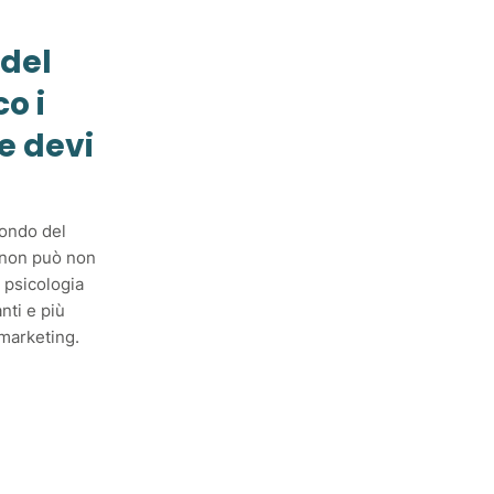
 del
o i
e devi
ondo del
a non può non
i psicologia
nti e più
 marketing.