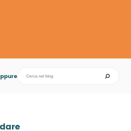
oppure
dare