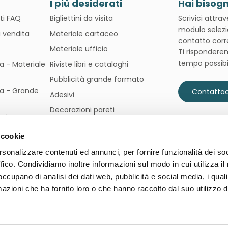
I più desiderati
Hai bisogn
ti FAQ
Bigliettini da visita
Scrivici attra
modulo selezi
i vendita
Materiale cartaceo
contatto corr
Materiale ufficio
Ti rispondere
tempo possibi
pa - Materiale
Riviste libri e cataloghi
Pubblicità grande formato
pa - Grande
Contattac
Adesivi
Decorazioni pareti
ni
Stampa libretti
 cookie
rsonalizzare contenuti ed annunci, per fornire funzionalità dei so
ffico. Condividiamo inoltre informazioni sul modo in cui utilizza il 
 occupano di analisi dei dati web, pubblicità e social media, i qual
azioni che ha fornito loro o che hanno raccolto dal suo utilizzo d