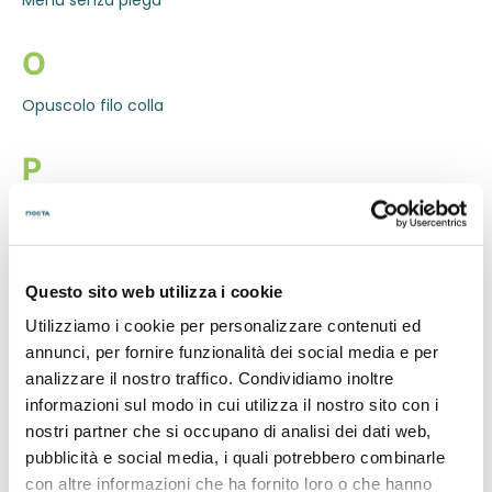
Menù senza piega
O
Opuscolo filo colla
P
Pannelli alluminio D-bond
Pannelli Dispa
Pannelli forex
Questo sito web utilizza i cookie
Pannelli Forex bianco non stampato
Utilizziamo i cookie per personalizzare contenuti ed
Pannelli Forex nero non stampato
annunci, per fornire funzionalità dei social media e per
Pannelli Forex nero stampato
analizzare il nostro traffico. Condividiamo inoltre
Pannelli green sandwich
informazioni sul modo in cui utilizza il nostro sito con i
Pannelli green vision
nostri partner che si occupano di analisi dei dati web,
Pannelli nido d'Ape
pubblicità e social media, i quali potrebbero combinarle
Pannelli plexiglass opalino
con altre informazioni che ha fornito loro o che hanno