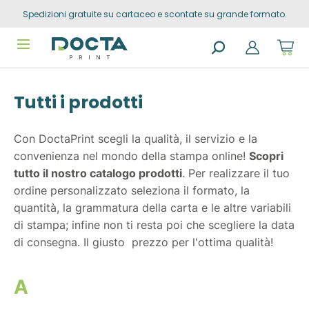
Spedizioni gratuite su cartaceo e scontate su grande formato.
Skip to
content
Sho
cart
dro
Search
trig
products
0
Tutti i prodotti
prod
in
you
sho
cart
Con DoctaPrint scegli la qualità, il servizio e la
convenienza nel mondo della stampa online!
Scopri
tutto il nostro catalogo prodotti
. Per realizzare il tuo
ordine personalizzato seleziona il formato, la
quantità, la grammatura della carta e le altre variabili
di stampa; infine non ti resta poi che scegliere la data
di consegna. Il giusto prezzo per l'ottima qualità!
A