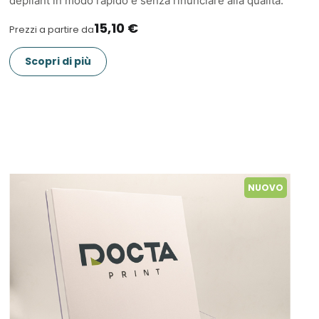
dépliant in modo rapido e senza rinunciare alla qualità.
15,10 €
Prezzi a partire da
Scopri di più
NUOVO