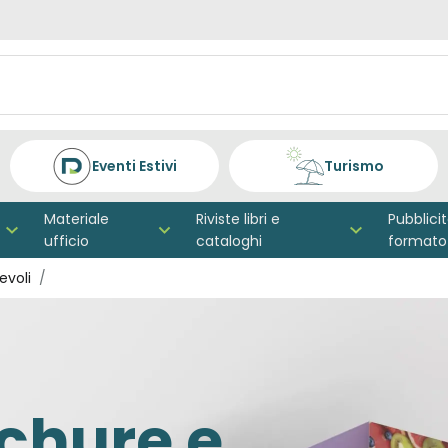
Eventi Estivi
Turismo
Materiale
Riviste libri e
Pubblici
ufficio
cataloghi
formato
evoli
ochure e