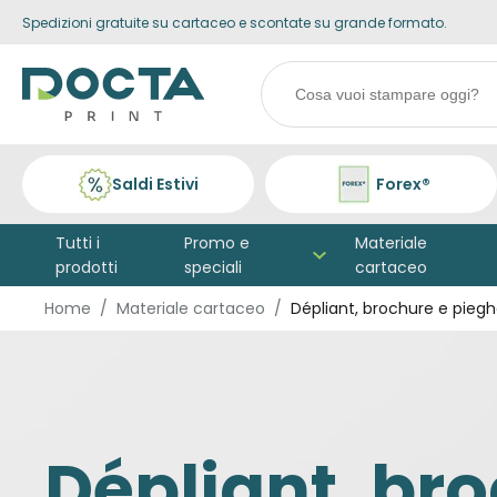
Spedizioni gratuite su cartaceo e scontate su grande formato.
Skip to
Go to
content
filters
Search
products
Saldi Estivi
Forex®
Tutti i
Promo e
Materiale
prodotti
speciali
cartaceo
Home
Materiale cartaceo
Dépliant, brochure e piegh
Dépliant, br