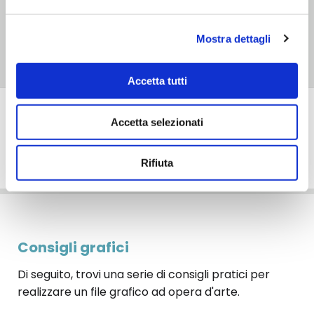
Grande
flessibilità
nelle lavorazioni con la
possibilità di creare forme geometriche o
Mostra dettagli
sagomate anche complesse.
Accetta tutti
Recensioni
Accetta selezionati
FAQ
Rifiuta
Consigli grafici
Di seguito, trovi una serie di consigli pratici per
realizzare un file grafico ad opera d'arte.