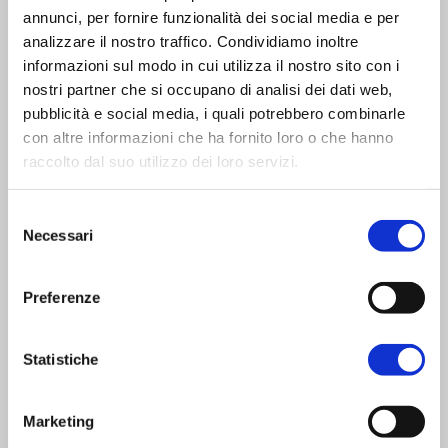
annunci, per fornire funzionalità dei social media e per
analizzare il nostro traffico. Condividiamo inoltre
Questi pannelli sandwich hanno
caratteristiche
informazioni sul modo in cui utilizza il nostro sito con i
molto particolari
che li differenziano dalla
nostri partner che si occupano di analisi dei dati web,
maggioranza dei pannelli sandwich presenti sul
pubblicità e social media, i quali potrebbero combinarle
con altre informazioni che ha fornito loro o che hanno
mercato: elevata rigidità e buona resistenza agli
raccolto dal suo utilizzo dei loro servizi.
urti pur conservando una notevole leggerezza. I
pannelli sandwich PVC FREE sono
resistenti
Selezione
Necessari
del
all'umidità
e alle intemperie in particolare se
consenso
bordati con il loro specifico profilo plastico fornito
Preferenze
separatamente. Hanno una eccellente
planarità
,
con un buon punto di bianco che garantisce
Statistiche
risultati ottimali nella stampa diretta UV flatbed
ed una adesione perfetta delle pellicole adesive
Marketing
(stampate/laminazioni) applicate sul pannello.