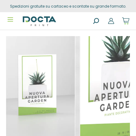
Spedizioni gratuite su cartaceo e scontate su grande formato.
Skip to
content
Sho
cart
dro
Search
trig
Vai alla
products
0
prod
fine della
in
you
galleria di
sho
immagini
cart