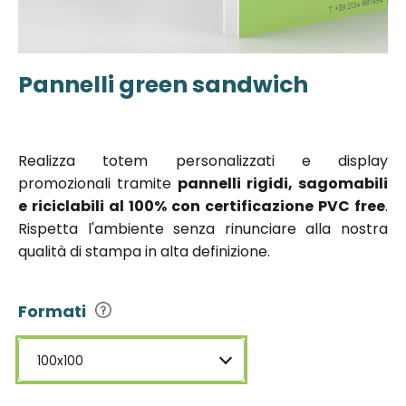
Pannelli green sandwich
Vai
all'inizio
della
galleria di
Realizza totem personalizzati e display
immagini
promozionali tramite
pannelli rigidi, sagomabili
e riciclabili al 100% con certificazione PVC free
.
Rispetta l'ambiente senza rinunciare alla nostra
qualità di stampa in alta definizione.
Formati
100x100