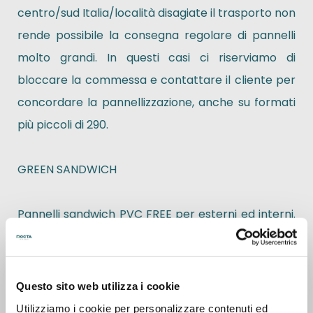
centro/sud Italia/località disagiate il trasporto non
rende possibile la consegna regolare di pannelli
molto grandi. In questi casi ci riserviamo di
bloccare la commessa e contattare il cliente per
concordare la pannellizzazione, anche su formati
più piccoli di 290.
GREEN SANDWICH
Pannelli sandwich PVC FREE per esterni ed interni.
E’ una innovativa linea di
pannelli sandwich PVC
FREE leggeri, lavorabili, rigidi, stampabili
con
possibilità di applicazioni per esterno anche per
Questo sito web utilizza i cookie
lunghi periodi.
Utilizziamo i cookie per personalizzare contenuti ed