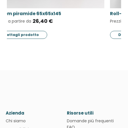
Roll-up monofacciali (Classic/Deluxe)
R
34,00 €
Prezzi a partire da
Pr
Dettagli prodotto
Azienda
Risorse utili
Chi siamo
Domande più frequenti
FAQ