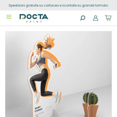
Spedizioni gratuite su cartaceo e scontate su grande formato.
Skip to
content
Sho
cart
dro
Search
trig
Vai alla
products
0
prod
fine della
in
you
galleria di
sho
immagini
cart