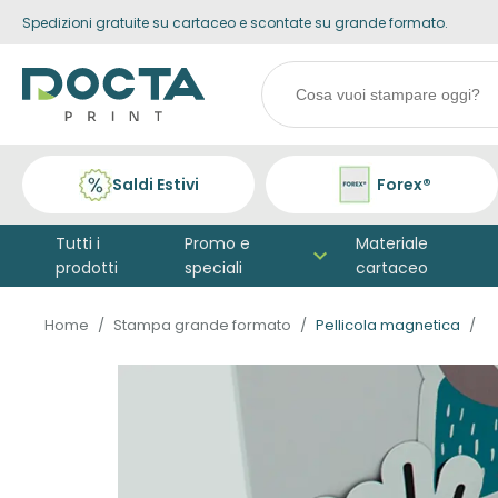
Spedizioni gratuite su cartaceo e scontate su grande formato.
Skip to
content
Search
products
Saldi Estivi
Forex®
Tutti i
Promo e
Materiale
prodotti
speciali
cartaceo
Home
Stampa grande formato
Pellicola magnetica
Vai alla
fine della
galleria di
immagini