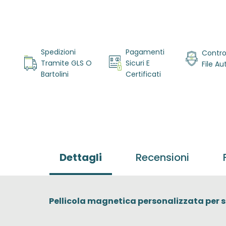
Vai
all'inizio
Spedizioni
Pagamenti
Contro
della
Tramite GLS O
Sicuri E
File A
galleria di
Bartolini
Certificati
immagini
Dettagli
Recensioni
Pellicola magnetica personalizzata per s