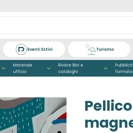
Eventi Estivi
Turismo
Materiale
Riviste libri e
Pubblici
ufficio
cataloghi
formato
Pellico
magne