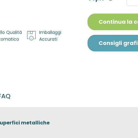
Continua la 
llo Qualità
Imballaggi
utomatico
Accurati
Consigli grafi
FAQ
uperfici metalliche