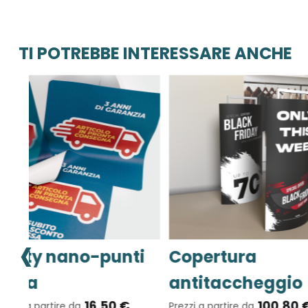
TI POTREBBE INTERESSARE ANCHE
‹
Adesivi prespaziati
Wally micr
da stampare
ventose
€
61,58 €
2
Prezzi a partire da
Prezzi a partire da