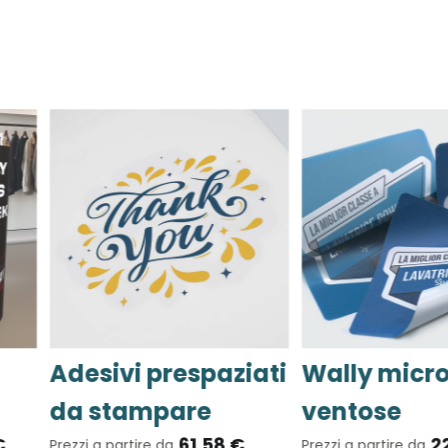
o-
Porta depliant
Targa a
3,60 €
bond
Prezzi a partire da
2,60 €
Prezzi a parti