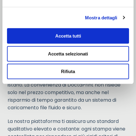
rifinito non solo aiuta l'utente, ma eleva il valore
percepito del tuo prodotto, garantendo una
Mostra dettagli
comunicazione tecnica chiara, sicura ed efficace.
Accetta tutti
PERCHÉ SCEGLIERE DOCTAPRINT PER LA
STAMPA MANUALI ONLINE
Accetta selezionati
Semplificare la stampa è la nostra missione:
abbiamo eliminato ogni complicazione inutile per
Rifiuta
permetterti di configurare il tuo ordine in pochi
istanti. La convenienza di DoctaPrint non risiede
solo nel prezzo competitivo, ma anche nel
risparmio di tempo garantito da un sistema di
caricamento file fluido e sicuro.
La nostra piattaforma ti assicura uno standard
qualitativo elevato e costante: ogni stampa viene