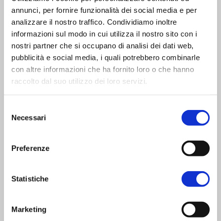
UTILIZZI IDEALI
annunci, per fornire funzionalità dei social media e per
La versatilità del formato A4 rende questo
analizzare il nostro traffico. Condividiamo inoltre
prodotto la scelta ottimale per la realizzazione di:
informazioni sul modo in cui utilizza il nostro sito con i
nostri partner che si occupano di analisi dei dati web,
Manuali d’uso e manutenzione:
pubblicità e social media, i quali potrebbero combinarle
indispensabili per macchinari industriali e
con altre informazioni che ha fornito loro o che hanno
raccolto dal suo utilizzo dei loro servizi.
attrezzature professionali.
Libretti di istruzione prodotto:
per guidare
Selezione
l'utente finale nel montaggio o nell'utilizzo di
Necessari
del
consenso
dispositivi elettronici e domestici.
Documentazione tecnica e schede
Preferenze
operative:
ideali per procedure interne
Statistiche
aziendali, protocolli di sicurezza e guide
rapide.
Marketing
Scegliere la qualità di un libretto stampa ben