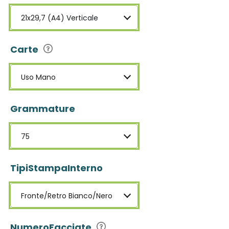
21x29,7 (A4) Verticale
Carte
Uso Mano
Grammature
75
TipiStampaInterno
Fronte/Retro Bianco/Nero
NumeroFacciate