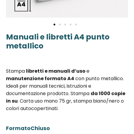
Manuali e libretti A4 punto
Vai
all'inizio
metallico
della
galleria di
immagini
Stampa
libretti e manuali d’uso
e
manutenzione formato A4
con punto metallico.
Ideali per manuali tecnici, istruzioni e
documentazione prodotto. Stampa
da 1000 copie
in su
. Carta uso mano 75 gr, stampa biano/nero o
colori autocopertinati.
FormatoChiuso