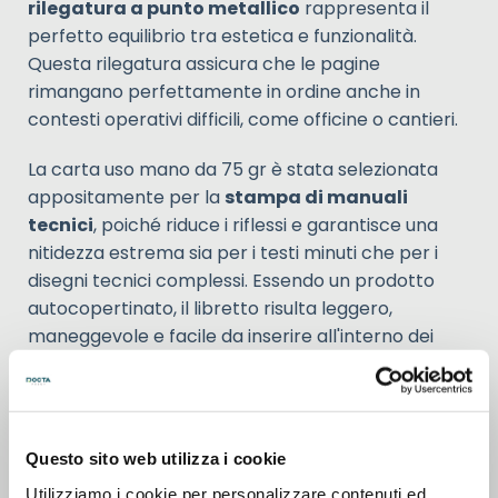
rilegatura a punto metallico
rappresenta il
perfetto equilibrio tra estetica e funzionalità.
Questa rilegatura assicura che le pagine
rimangano perfettamente in ordine anche in
contesti operativi difficili, come officine o cantieri.
La carta uso mano da 75 gr è stata selezionata
appositamente per la
stampa di manuali
tecnici
, poiché riduce i riflessi e garantisce una
nitidezza estrema sia per i testi minuti che per i
disegni tecnici complessi. Essendo un prodotto
autocopertinato, il libretto risulta leggero,
maneggevole e facile da inserire all'interno dei
packaging dei prodotti, rappresentando la
soluzione più smart per la tua documentazione
ufficiale.
Questo sito web utilizza i cookie
Utilizziamo i cookie per personalizzare contenuti ed