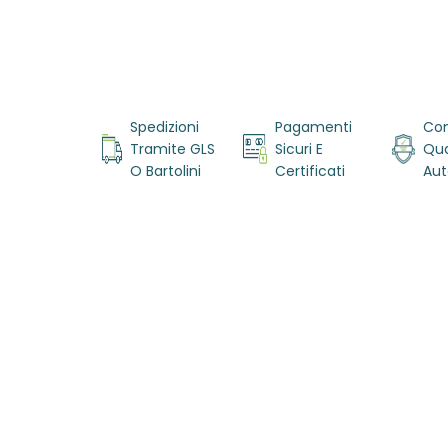
Vai
all'inizio
della
Spedizioni
Pagamenti
Con
galleria di
Tramite GLS
Sicuri E
Qua
immagini
O Bartolini
Certificati
Aut