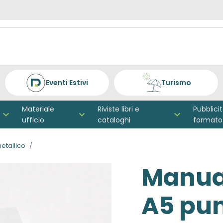
Eventi Estivi
Turismo
Materiale
Riviste libri e
Pubblici
ufficio
cataloghi
formato
metallico
Manuali
A5 pun