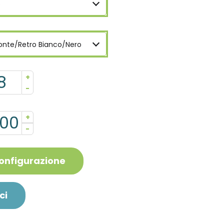
5
onte/Retro Bianco/Nero
+
-
+
-
configurazione
ci