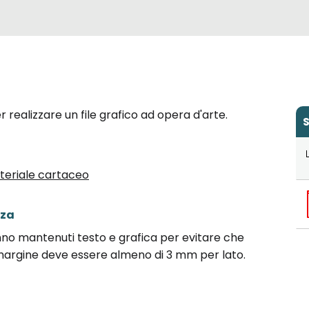
per realizzare un file grafico ad opera d'arte.
S
Materiale cartaceo
zza
nno mantenuti testo e grafica per evitare che
l margine deve essere almeno di 3 mm per lato.