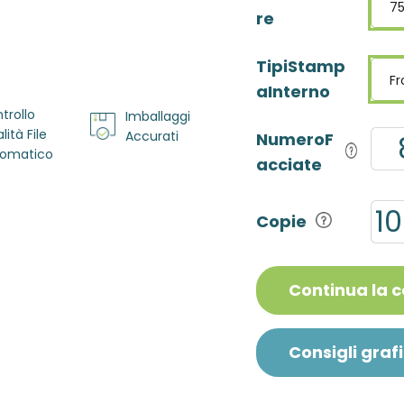
7
re
TipiStamp
Fr
aInterno
trollo
Imballaggi
lità File
Accurati
NumeroF
omatico
acciate
Copie
Continua la 
Consigli grafi