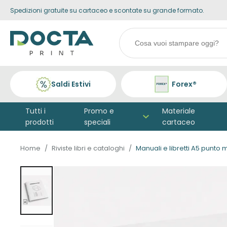
Spedizioni gratuite su cartaceo e scontate su grande formato.
Skip to
content
Search
products
Saldi Estivi
Forex®
Tutti i
Promo e
Materiale
prodotti
speciali
cartaceo
Home
Riviste libri e cataloghi
Manuali e libretti A5 punto 
Vai alla
fine della
galleria di
immagini