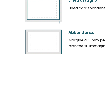
Linea di taglio
Linea corrispondente
Abbondanza
Margine di 3 mm per 
bianche su immagini 