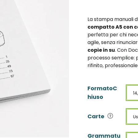
La stampa manuali d
compatto A5 con c
perfetta per chi nec
agile, senza rinunci
copie in su
. Con Doc
processo semplice: p
rifinito, professional
FormatoC
14
hiuso
Carte
U
Grammatu