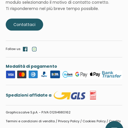
modulo selezionando il motivo di contatto corretto.
Ti risponderemo nel più breve tempo possibile.
Contattaci
Follow us
Modalità di pagamento
Spedizioni affidate a
Graphicscalve S.p.A. - P.IVA 01294980162
Termini e condizioni di vendita
/
Privacy Policy
/
Cookies Policy
/
Credits