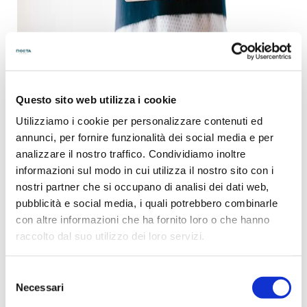
Diverse ricerche sulle abitudini dei consumatori hanno
Questo sito web utilizza i cookie
rivelato che a rendere popolari i calendari e i planning è
stata proprio la possibilità di adattarli al proprio stile, di farne
Utilizziamo i cookie per personalizzare contenuti ed
un elemento con cui
far ricordare la propria azienda
, la
annunci, per fornire funzionalità dei social media e per
propria attività o la propria persona. Molti sono, infatti, gli
analizzare il nostro traffico. Condividiamo inoltre
imprenditori e i liberi professionisti, dagli agenti immobiliari ai
informazioni sul modo in cui utilizza il nostro sito con i
medici, dai carrozzieri agli assicuratori, dalle banche ai
nostri partner che si occupano di analisi dei dati web,
produttori alimentari, a utilizzare i calendari e i planning
pubblicità e social media, i quali potrebbero combinarle
pubblicitari per creare un contatto o per
fidelizzare i propri
con altre informazioni che ha fornito loro o che hanno
clienti e per farsi pubblicità
.
raccolto dal suo utilizzo dei loro servizi.
Una tra le più importanti personalità del marketing a livello
globale, Melissa Ralston, direttrice marketing della Bic
Selezione
Graphic, ha rilasciato tempo fa un’intervista al New York
Necessari
del
Times in cui spiega che i calendari e i planning personalizzati
consenso