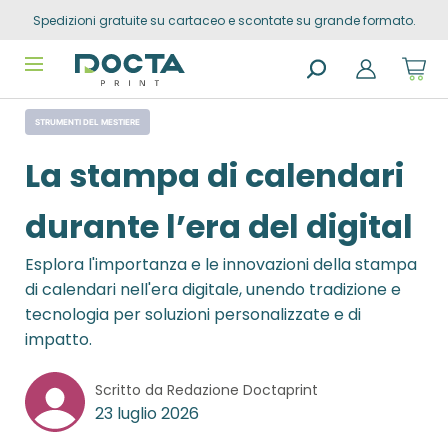
Spedizioni gratuite su cartaceo e scontate su grande formato.
Skip to
content
Sho
cart
dro
Search
trig
STRUMENTI DEL MESTIERE
products
0
prod
in
La stampa di calendari
you
sho
cart
durante l’era del digital
Esplora l'importanza e le innovazioni della stampa
di calendari nell'era digitale, unendo tradizione e
tecnologia per soluzioni personalizzate e di
impatto.
Scritto da Redazione Doctaprint
23 luglio 2026