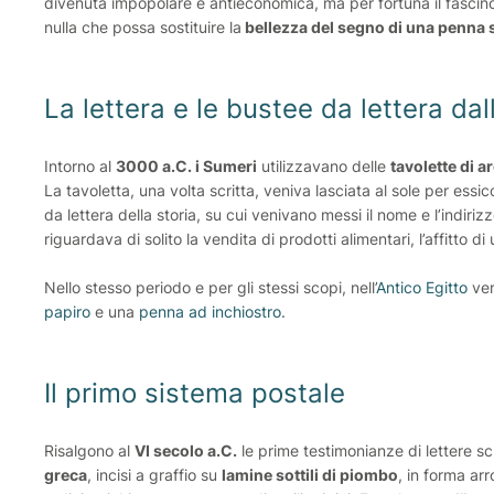
divenuta impopolare e antieconomica, ma per fortuna il fascino
nulla che possa sostituire la
bellezza del segno di una penna s
La lettera e le bustee da lettera dall
Intorno al
3000 a.C. i Sumeri
utilizzavano delle
tavolette di ar
La tavoletta, una volta scritta, veniva lasciata al sole per essi
da lettera della storia, su cui venivano messi il nome e l’indiri
riguardava di solito la vendita di prodotti alimentari, l’affitto d
Nello stesso periodo e per gli stessi scopi, nell’
Antico Egitto
ven
papiro
e una
penna ad inchiostro
.
Il primo sistema postale
Risalgono al
VI secolo a.C.
le prime testimonianze di lettere scr
greca
, incisi a graffio su
lamine sottili di piombo
, in forma ar