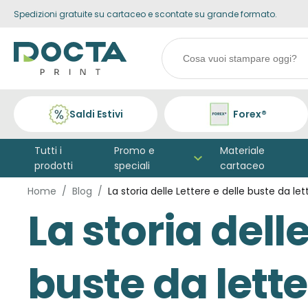
Spedizioni gratuite su cartaceo e scontate su grande formato.
Skip to
content
Search
products
Saldi Estivi
Forex®
Tutti i
Promo e
Materiale
prodotti
speciali
cartaceo
Home
Blog
La storia delle Lettere e delle buste da let
La storia delle
buste da lett