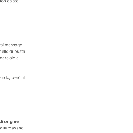
Non esiste
rsi messaggi.
dello di busta
mmerciale e
ando, però, il
di origine
 riguardavano