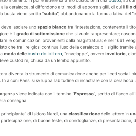
busta
uesto momento in poi le lettere saranno custodite in una
, su cu
 alla ceralacca, si diffondono altri modi di apporre sigilli, di cui il
filo d
la busta viene scritto “
subito
”, abbandonando la formula latina del “ci
si deve lasciare uno
spazio bianco
tra l’intestazione, contenente il tito
iore è il
grado di sottomissione
che si vuole rappresentare; nascono
are le comunicazioni provenienti dalla magistratura; e nel 1661 veng
to che tra i religiosi continua l’uso della ceralacca o il sigillo tramite 
buste da lettera
 la
moda delle
, “enveloppe”, ovvero
involtorio
, cio
 deve custodire, chiusa da un lembo appuntito.
ettera diventa lo strumento di comunicazione anche per i ceti sociali p
. In alcuni Paesi si sviluppa l’abitudine di incastrare con la ceralacc
 urgenza viene indicata con il termine “
Espresso
”, scritto di fianco all
della consegna.
 principiante” di Isidoro Nardi, una
classificazione
delle lettere in
und
partecipazione, di buone feste, di condoglianze, di presentazione, d