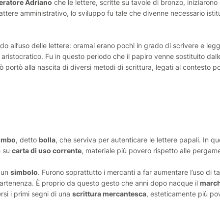
peratore Adriano
che le lettere, scritte su tavole di bronzo, iniziaron
attere amministrativo, lo sviluppo fu tale che divenne necessario istit
rdo all’uso delle lettere: oramai erano pochi in grado di scrivere e leg
ristocratico. Fu in questo periodo che il papiro venne sostituito dal
 ciò portò alla nascita di diversi metodi di scrittura, legati al contesto po
iombo
, detto
bolla
, che serviva per autenticare le lettere papali. In q
e su
carta di uso corrente
, materiale più povero rispetto alle pergam
n un
simbolo
. Furono soprattutto i mercanti a far aumentare l’uso di ta
ppartenenza. È proprio da questo gesto che anni dopo nacque il
march
rsi i primi segni di una
scrittura mercantesca
, esteticamente più po