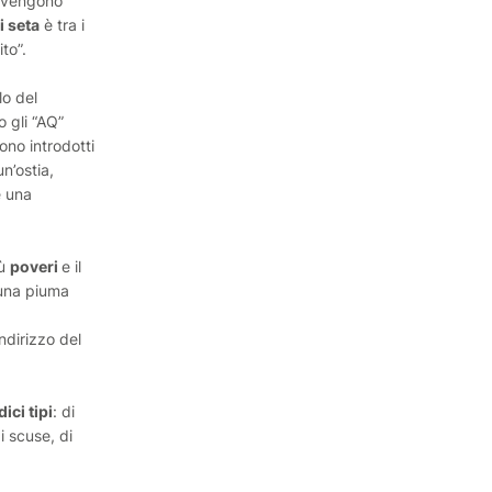
i vengono
i seta
è tra i
to”.
lo del
 gli “AQ”
ono introdotti
un’ostia,
è una
iù
poveri
e il
a una piuma
’indirizzo del
ici tipi
: di
i scuse, di