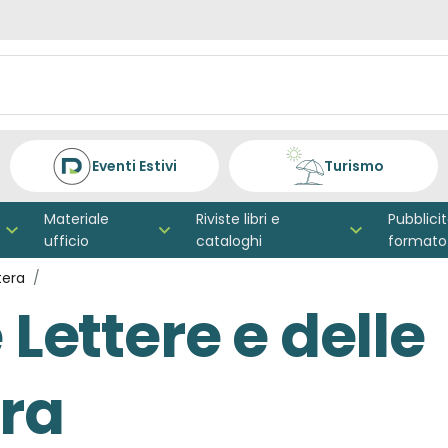
Eventi Estivi
Turismo
Materiale
Riviste libri e
Pubblici
ufficio
cataloghi
formato
tera
 Lettere e delle
era