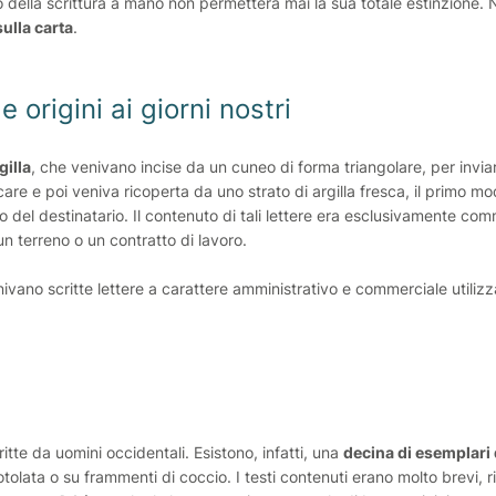
 della scrittura a mano non permetterà mai la sua totale estinzione. 
ulla carta
.
e origini ai giorni nostri
gilla
, che venivano incise da un cuneo di forma triangolare, per invia
ccare e poi veniva ricoperta da uno strato di argilla fresca, il primo mo
zzo del destinatario. Il contenuto di tali lettere era esclusivamente co
i un terreno o un contratto di lavoro.
ivano scritte lettere a carattere amministrativo e commerciale utilizz
itte da uomini occidentali. Esistono, infatti, una
decina di esemplari 
rotolata o su frammenti di coccio. I testi contenuti erano molto brevi,