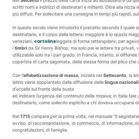
Nel
Seicento
il prezzo della carta inizia ad abbassarsi e da q
scritti nomi e indirizzi di destinatari e mittenti. Oltre alla nizza e
più diffusi. Per sollecitare una consegna in tempi più rapidi, sul
In questo secolo viene introdotto il precetto secondo il quale 
destinatario, e il corpo della lettera: maggiore è lo spazio magg
cartoline
veneziani,
leggere di forma rettangolare, per agevol
i
timbri
da Sir Henry Bishop, ma solo per le lettere tra privati, vis
utilizzabile solo tra i pari grado. In Francia, intanto, si diffonde
copertina di carta sagomata, della stessa forma del plico che
Con l
’alfabetizzazione di massa
, iniziata nel
Settecento
, la l
latino viene soppiantato dalla diffusione delle
lingue nazionali
d’uccello sul fronte della busta
ad indicare l’urgenza del contenuto della missiva; in Italia tale
destinatario, come sollecito esplicito a chi doveva occuparsi 
Nel
1715
compare per la prima volta, nel manuale “Il segretario
avviso, di raccomandazione, di commercio, di informazione, di 
congratulazioni, di famiglia.