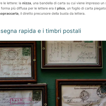
 le lettere: la
nizza
, una bandella di carta su cui viene impresso un s
a forma più diffusa per le lettere era il
plico
, un foglio di carta piegato,
sopraccarta
, il diretto precursore della busta da lettera.
nsegna rapida e i timbri postali