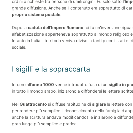
ordini o richieste tra persone di umili origini. Fu solo sotto
l’Im
grande diffusione. Anche se il contenuto era soprattutto di car
proprio sistema postale
.
Dopo la
caduta dell’Impero Romano
, ci fu un’inversione rigua
alfabetizzazione apparteneva soprattutto al mondo religioso e a
Intanto in Italia il territorio veniva diviso in tanti piccoli stati e
sociale.
I sigilli e la sopraccarta
Intorno all’
anno 1000
venne introdotto l’uso di un
sigillo in p
in tutto il mondo arabo, iniziarono a diffondersi le lettere scritt
Nel
Quattrocento
si diffuse l’abitudine di
siglare
le lettere co
per rendere più semplice il riconoscimento della famiglia d’a
anche la scrittura andava modificandosi e iniziarono a diffonde
gran lunga più semplice e pratica.