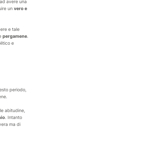
o ad avere una
uire un
vero e
gere e tale
le
pergamene
.
litico e
uesto periodo,
ene.
le abitudine,
io
. Intanto
vera ma di