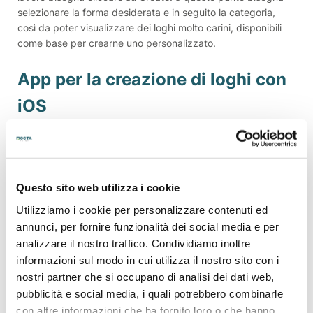
selezionare la forma desiderata e in seguito la categoria,
così da poter visualizzare dei loghi molto carini, disponibili
come base per crearne uno personalizzato.
App per la creazione di loghi con
iOS
Ecco, invece, come creare un logo con un’app realizzata
specificatamente per i dispositivi con sistema operativo iOS.
Questo sito web utilizza i cookie
LogoMaker
Utilizziamo i cookie per personalizzare contenuti ed
annunci, per fornire funzionalità dei social media e per
Se possiedi un dispositivo Apple, per i tuoi loghi l’app
analizzare il nostro traffico. Condividiamo inoltre
LogoMaker è l’ideale: in questo caso è possibile scegliere tra
informazioni sul modo in cui utilizza il nostro sito con i
tre layout, Iconic, Life Style e Colorful, ognuno dei quali
nostri partner che si occupano di analisi dei dati web,
presenta delle caratteristiche diverse. Una volta selezionato
quello più adatto al tuo progetto, ti basterà utilizzare i
pubblicità e social media, i quali potrebbero combinarle
comandi per aggiungere testi o per modificare colori e
con altre informazioni che ha fornito loro o che hanno