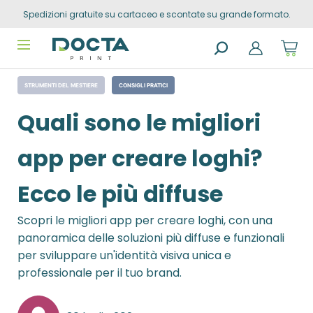
Spedizioni gratuite su cartaceo e scontate su grande formato.
Skip to
content
Sho
cart
dro
Search
trig
STRUMENTI DEL MESTIERE
CONSIGLI PRATICI
products
0
prod
in
Quali sono le migliori
you
sho
cart
app per creare loghi?
Ecco le più diffuse
Scopri le migliori app per creare loghi, con una
panoramica delle soluzioni più diffuse e funzionali
per sviluppare un'identità visiva unica e
professionale per il tuo brand.