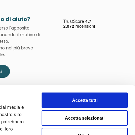
o di aiuto?
verso l'apposito
onando il motivo di
etto.
mo nel più breve
le.
i
Accetta tutti
cial media e
nostro sito
Accetta selezionati
i potrebbero
Spedizioni affidate a
ei loro