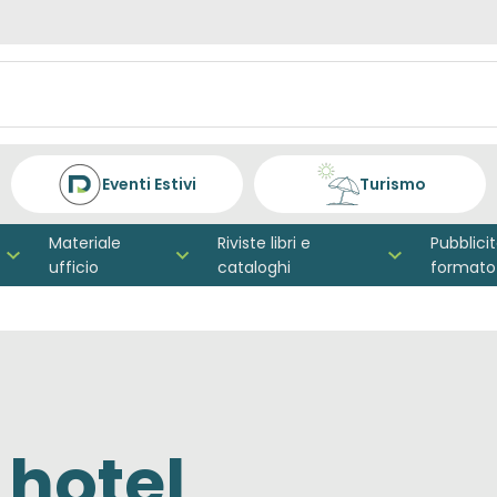
Eventi Estivi
Turismo
Materiale
Riviste libri e
Pubblici
ufficio
cataloghi
formato
 hotel