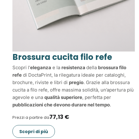
Brossura cucita filo refe
Scopri l’
eleganza
e la
resistenza
della
brossura filo
refe
di DoctaPrint, la rilegatura ideale per cataloghi,
brochure, riviste e libri di
pregio
. Grazie alla brossura
cucita a filo refe, offre massima solidità, un’apertura più
agevole e una
qualità superiore
, perfetta per
pubblicazioni che devono durare nel tempo
.
77,13 €
Prezzi a partire da
Scopri di più