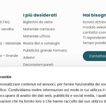
I più desiderati
Hai bisogn
ti FAQ
Bigliettini da visita
Scrivici attra
modulo selezi
i vendita
Materiale cartaceo
contatto corr
Materiale ufficio
Ti rispondere
tempo possibi
pa - Materiale
Riviste libri e cataloghi
Pubblicità grande formato
pa - Grande
Contattac
Adesivi
Decorazioni pareti
ni
Stampa libretti
 cookie
rsonalizzare contenuti ed annunci, per fornire funzionalità dei so
ffico. Condividiamo inoltre informazioni sul modo in cui utilizza il 
 occupano di analisi dei dati web, pubblicità e social media, i qual
azioni che ha fornito loro o che hanno raccolto dal suo utilizzo d