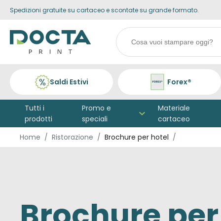
Spedizioni gratuite su cartaceo e scontate su grande formato.
Skip to
Go to
content
filters
Search
products
Saldi Estivi
Forex®
Tutti i
Promo e
Materiale
prodotti
speciali
cartaceo
Home
Ristorazione
Brochure per hotel
Brochure per