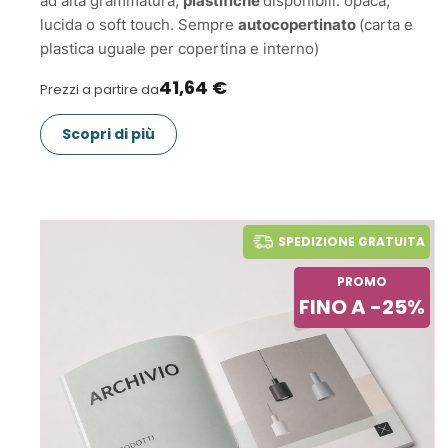
ad alta grammatura,
plastifiche
disponibili: opaca,
lucida o soft touch. Sempre
autocopertinato
(carta e
plastica uguale per copertina e interno)
41,64 €
Prezzi a partire da
Scopri di più
SPEDIZIONE GRATUITA
PROMO
FINO A -25%