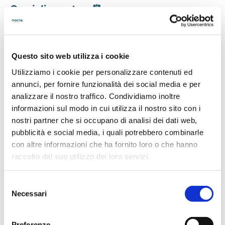
Orari di apertura⏰
Lunedì–Venerdì: 09:00–12:00 / 14:00–
17:30
Questo sito web utilizza i cookie
Richieste su prodotti, ordini, spedizioni
Utilizziamo i cookie per personalizzare contenuti ed
annunci, per fornire funzionalità dei social media e per
e contabilità ✉️
analizzare il nostro traffico. Condividiamo inoltre
assistenza@doctaprint.it
informazioni sul modo in cui utilizza il nostro sito con i
nostri partner che si occupano di analisi dei dati web,
pubblicità e social media, i quali potrebbero combinarle
con altre informazioni che ha fornito loro o che hanno
Servizio telefonico sospeso fino al 7
raccolto dal suo utilizzo dei loro servizi.
agosto
Selezione
Contattaci via email e ti risponderemo
Necessari
del
consenso
appena possibile
Preferenze