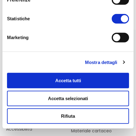
Statistiche
Marketing
Mostra dettagli
Azienda
Risorse utili
Accetta tutti
Chi siamo
Domande più frequenti
FAQ
Sostenibilità
Accetta selezionati
Termini e condizioni di
Perché sceglierci
vendita
Informazioni legali
Iva agevolata 4%
Rifiuta
Assistenza
Istruzioni per la stampa -
Accessibilità
Materiale cartaceo