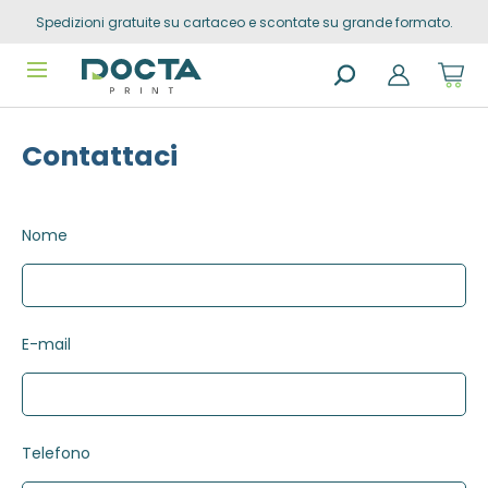
Spedizioni gratuite su cartaceo e scontate su grande formato.
Skip to
content
Sho
cart
dro
Search
trig
products
0
Contattaci
prod
in
you
sho
cart
Nome
E-mail
Telefono