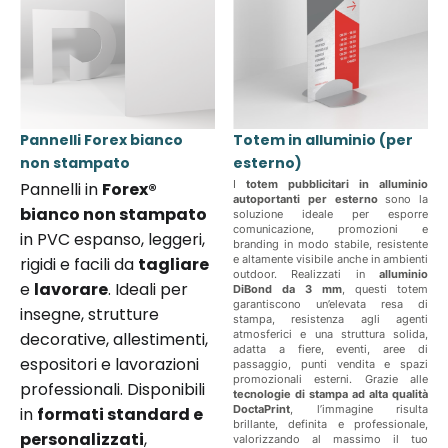
Pannelli Forex bianco
Totem in alluminio (per
non stampato
esterno)
I
totem pubblicitari in alluminio
Pannelli in
Forex®
autoportanti per esterno
sono la
bianco non stampato
soluzione ideale per esporre
comunicazione, promozioni e
in PVC espanso, leggeri,
branding in modo stabile, resistente
e altamente visibile anche in ambienti
rigidi e facili da
tagliare
outdoor. Realizzati in
alluminio
e
lavorare
. Ideali per
DiBond da 3 mm
, questi totem
garantiscono un’elevata resa di
insegne, strutture
stampa, resistenza agli agenti
atmosferici e una struttura solida,
decorative, allestimenti,
adatta a fiere, eventi, aree di
espositori e lavorazioni
passaggio, punti vendita e spazi
promozionali esterni. Grazie alle
professionali. Disponibili
tecnologie di stampa ad alta qualità
DoctaPrint
, l’immagine risulta
in
formati standard e
brillante, definita e professionale,
personalizzati
,
valorizzando al massimo il tuo