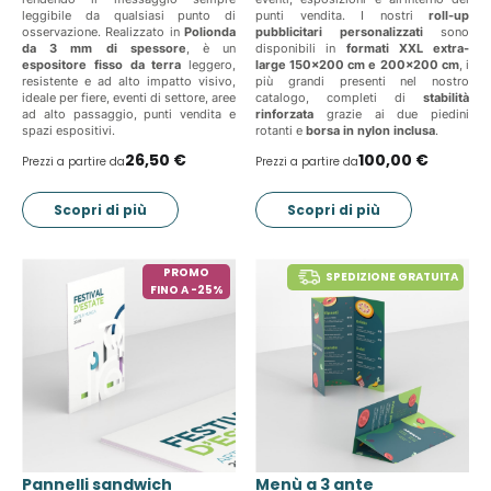
leggibile da qualsiasi punto di
punti vendita. I nostri
roll-up
osservazione. Realizzato in
Polionda
pubblicitari personalizzati
sono
da 3 mm di spessore
, è un
disponibili in
formati XXL extra-
espositore fisso da terra
leggero,
large 150x200 cm e 200x200 cm
, i
resistente e ad alto impatto visivo,
più grandi presenti nel nostro
ideale per fiere, eventi di settore, aree
catalogo, completi di
stabilità
ad alto passaggio, punti vendita e
rinforzata
grazie ai due piedini
spazi espositivi.
rotanti e
borsa in nylon inclusa
.
26,50 €
100,00 €
Prezzi a partire da
Prezzi a partire da
Scopri di più
Scopri di più
PROMO
SPEDIZIONE GRATUITA
FINO A -25%
Pannelli sandwich
Menù a 3 ante