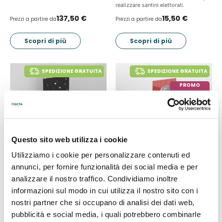
realizzare santini elettorali.
137,50 €
15,50 €
Prezzi a partire da
Prezzi a partire da
Scopri di più
Scopri di più
SPEDIZIONE GRATUITA
SPEDIZIONE GRATUITA
PROMO
FINO A -20%
Questo sito web utilizza i cookie
Utilizziamo i cookie per personalizzare contenuti ed
Biglietti da visita
Cartoline e inviti
annunci, per fornire funzionalità dei social media e per
nobilitati
Crea online e ricevi direttamente a
analizzare il nostro traffico. Condividiamo inoltre
casa le tue
cartoline e i tuoi inviti
Personalizza i tuoi
biglietti da visita
informazioni sul modo in cui utilizza il nostro sito con i
personalizzati
. Con DoctaPrint puoi
nobilitati con stampa a rilievo
con
realizzare in pochi clic
inviti unici
,
nostri partner che si occupano di analisi dei dati web,
DoctaPrint! Scegli l’effetto che
perfetti per ogni occasione, come
preferisci tra
vernice 3D e
compleanni, eventi aziendali,
pubblicità e social media, i quali potrebbero combinarle
laminazione in oro o in argento
per
matrimoni
e molto altro. Approfitta