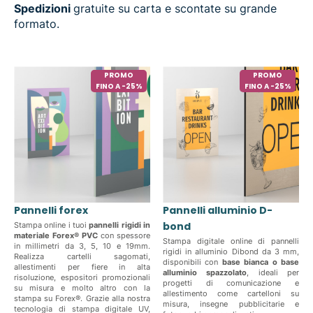
Spedizioni
gratuite su carta e scontate su grande
formato.
PROMO
PROMO
FINO A -25%
FINO A -25%
Pannelli forex
Pannelli alluminio D-
bond
Stampa online i tuoi
pannelli rigidi in
materiale Forex® PVC
con spessore
Stampa digitale online di pannelli
in millimetri da 3, 5, 10 e 19mm.
rigidi in alluminio Dibond da 3 mm,
Realizza cartelli sagomati,
disponibili con
base bianca o base
allestimenti per fiere in alta
alluminio spazzolato
, ideali per
risoluzione, espositori promozionali
progetti di comunicazione e
su misura e molto altro con la
allestimento come cartelloni su
stampa su Forex®. Grazie alla nostra
misura, insegne pubblicitarie e
tecnologia di stampa digitale UV,