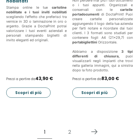
nobilitati
Non perdere mai più i tuoi documenti
o i tuoi appunti. Organizzali e
Stampa online le tue
cartoline
conservali con le
cartelle
nobilitate e i tuoi inviti nobilitati
portadocumenti
di DoctaPrint! Puoi
scegliendo l'effetto che preferisci tra
creare cartelle personalizzate
vernice in 3D o laminazione in oro o
aggiungendo il logo della tua azienda
argento. Grazie a DoctaPrint potrai
per farti notare e ricordare dai tuoi
valorizzare i tuoi eventi aziendali e
clienti. I 3 formati sono studiati per
personali stampando biglietti di
contenere fogli A4 (21x29,7) con
invito eleganti ed originali.
portabigliettini
Orizzontale.
Abbiamo a disposizione
3 tipi
differenti di chiusura,
puoi
visualizzarli negli impianti che trovi
nella galleria immagini, qui a sinistra
dopo la foto prodotto.
43,90 €
83,00 €
Prezzi a partire da
Prezzi a partire da
Scopri di più
Scopri di più
1
2