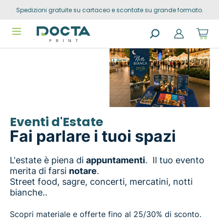
Spedizioni gratuite su cartaceo e scontate su grande formato.
Skip to
Go to
content
filters
Sho
cart
dro
Search
trig
products
0
prod
in
you
sho
cart
Eventi d'Estate
Fai parlare i tuoi spazi
L'estate è piena di
appuntamenti
. Il tuo evento
merita di farsi
notare
.
Street food, sagre, concerti, mercatini, notti
bianche..
Scopri materiale e offerte fino al 25/30% di sconto.