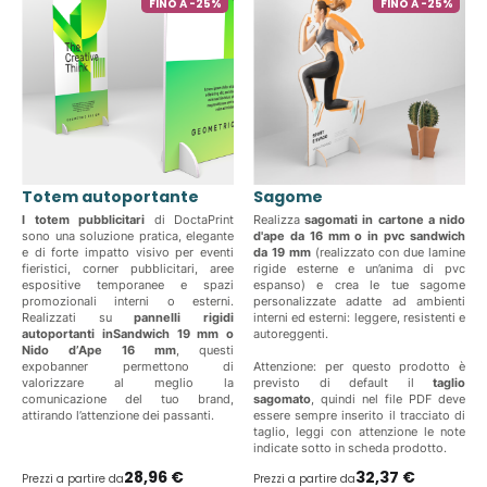
FINO A -25%
FINO A -25%
Totem autoportante
Sagome
I totem pubblicitari
di DoctaPrint
Realizza
sagomati in cartone a nido
sono una soluzione pratica, elegante
d'ape da 16 mm o in pvc sandwich
e di forte impatto visivo per eventi
da 19 mm
(realizzato con due lamine
fieristici, corner pubblicitari, aree
rigide esterne e un’anima di pvc
espositive temporanee e spazi
espanso) e crea le tue sagome
promozionali interni o esterni.
personalizzate adatte ad ambienti
Realizzati su
pannelli rigidi
interni ed esterni: leggere, resistenti e
autoportanti inSandwich 19 mm o
autoreggenti.
Nido d’Ape 16 mm
, questi
expobanner permettono di
Attenzione: per questo prodotto è
valorizzare al meglio la
previsto di default il
taglio
comunicazione del tuo brand,
sagomato
, quindi nel file PDF deve
attirando l’attenzione dei passanti.
essere sempre inserito il tracciato di
taglio, leggi con attenzione le note
indicate sotto in scheda prodotto.
28,96 €
32,37 €
Prezzi a partire da
Prezzi a partire da