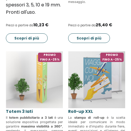
messaggio.
spessori 3, 5, 10 e 19 mm.
Pronti all'uso.
10,23 €
25,40 €
Prezzi a partire da
Prezzi a partire da
Scopri di più
Scopri di più
PROMO
PROMO
FINO A -25%
FINO A -25%
Totem 3 lati
Roll-up XXL
Il
totem pubblicitario a 3 lati
è una
La
stampa di roll-up
è la scelta
soluzione espositiva progettata per
ideale per comunicare in modo
garantire
massima visibilità a 360°
,
immediato e d’impatto durante fiere,
rendendo il messaggio sempre
eventi, esposizioni e all’interno dei