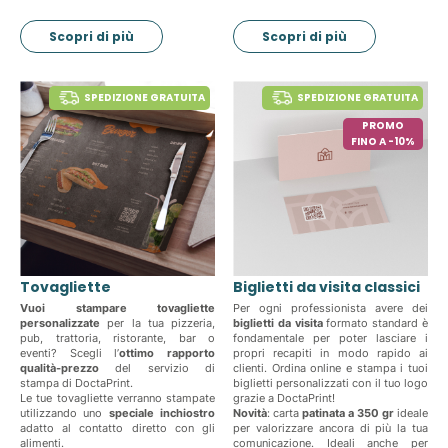
Scopri di più
Scopri di più
SPEDIZIONE GRATUITA
SPEDIZIONE GRATUITA
PROMO
FINO A -10%
Tovagliette
Biglietti da visita classici
Vuoi stampare tovagliette
Per ogni professionista avere dei
personalizzate
per la tua pizzeria,
biglietti da visita
formato standard è
pub, trattoria, ristorante, bar o
fondamentale per poter lasciare i
eventi? Scegli l’
ottimo rapporto
propri recapiti in modo rapido ai
qualità-prezzo
del servizio di
clienti. Ordina online e stampa i tuoi
stampa di DoctaPrint.
biglietti personalizzati con il tuo logo
Le tue tovagliette verranno stampate
grazie a DoctaPrint!
utilizzando uno
speciale inchiostro
Novità
: carta
patinata a 350 gr
ideale
adatto al contatto diretto con gli
per valorizzare ancora di più la tua
alimenti.
comunicazione. Ideali anche per