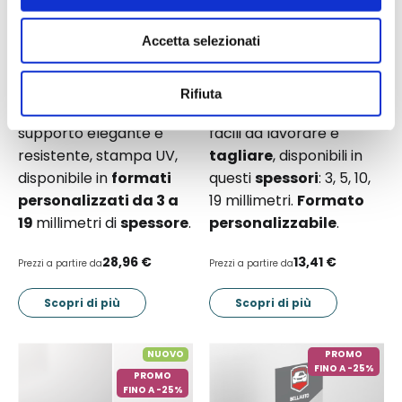
PVC espanso
, perfetta
espanso
, ideali per
Accetta selezionati
per insegne, pannelli
strutture decorative,
promozionali, espositori
insegne, pannellature e
e allestimenti ad
alto
allestimenti
Rifiuta
impatto visivo
. Un
professionali. Resistenti,
supporto elegante e
facili da lavorare e
resistente, stampa UV,
tagliare
, disponibili in
disponibile in
formati
questi
spessori
: 3, 5, 10,
personalizzati da 3 a
19 millimetri.
Formato
19
millimetri di
spessore
.
personalizzabile
.
28,96 €
13,41 €
Prezzi a partire da
Prezzi a partire da
Scopri di più
Scopri di più
NUOVO
PROMO
FINO A -25%
PROMO
FINO A -25%