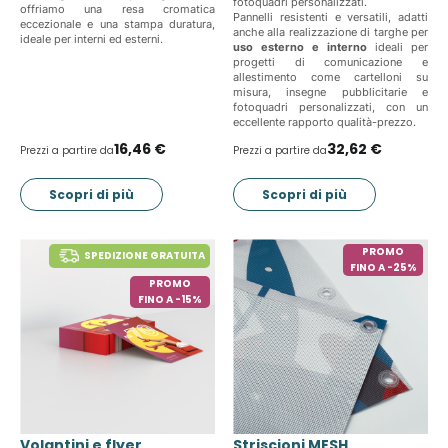
fotoquadri personalizzati.
offriamo una resa cromatica
Pannelli resistenti e versatili, adatti
eccezionale e una stampa duratura,
anche alla realizzazione di targhe per
ideale per interni ed esterni.
uso esterno e interno
ideali per
progetti di comunicazione e
allestimento come cartelloni su
misura, insegne pubblicitarie e
fotoquadri personalizzati, con un
eccellente rapporto qualità-prezzo.
16,46 €
32,62 €
Prezzi a partire da
Prezzi a partire da
Scopri di più
Scopri di più
PROMO
SPEDIZIONE GRATUITA
FINO A -25%
PROMO
FINO A -15%
Volantini e flyer
Striscioni MESH