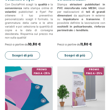
Con DoctaPrint scegli la
qualità
e la
Stampa
striscioni pubblicitari in
convenienza
nella stampa online di
PVC microforato rete MESH
, ideali
volantini
pubblicitari e flyer! Per
per realizzazioni di
teli di grandi
ottenere il tuo preventivo
dimensioni
da applicare in esterno
personalizzato scegli il formato. la
su
impalcature o transenne
. È
grammatura della carta e le altre
possibile definire la lavorazione con
variabili e poi seleziona la quantità di
occhielli in policarbonato
,
rinforzo
copie e la data di consegna
perimetrale
o
tenditelo
.
desiderata. Risparmia sul prezzo ma
non sulla qualità!
10,80 €
11,80 €
Prezzi a partire da
Prezzi a partire da
Scopri di più
Scopri di più
PROMO
PROMO
FINO A -25%
FINO A -25%