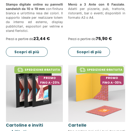
Stampa digitale online su pannelli
Menù a 3 Ante con 6 Facciate
.
sandwich da 10 o 19 mm
con finitura
Adatti per pizzerie, pub, trattorie,
bianca e un'ottima resa dei colori. Il
ristoranti, bar o eventi; disponibili in
supporto ideale per realizzare totem
formato A3 o A4.
da interno ed esterno, display
pubblicitari, espositori per vetrine e
stand fieristici.
23,44 €
75,90 €
Prezzi a partire da
Prezzi a partire da
Scopri di più
Scopri di più
SPEDIZIONE GRATUITA
SPEDIZIONE GRATUITA
PROMO
PROMO
FINO A -20%
FINO A -30%
Cartoline e inviti
Cartelle