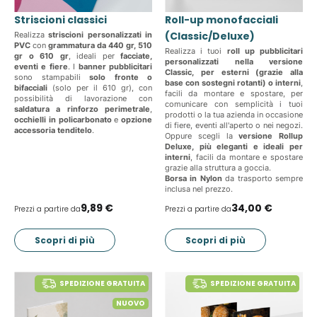
Striscioni classici
Roll-up monofacciali
(Classic/Deluxe)
Realizza
striscioni personalizzati in
PVC
con
grammatura da 440 gr, 510
Realizza i tuoi
roll up pubblicitari
gr o 610 gr
, ideali per
facciate,
personalizzati nella versione
eventi e fiere
. I
banner pubblicitari
Classic, per esterni (grazie alla
sono stampabili
solo fronte o
base con sostegni rotanti) o interni
,
bifacciali
(solo per il 610 gr), con
facili da montare e spostare, per
possibilità di lavorazione con
comunicare con semplicità i tuoi
saldatura a rinforzo perimetrale
,
prodotti o la tua azienda in occasione
occhielli in policarbonato
e
opzione
di fiere, eventi all'aperto o nei negozi.
accessoria tenditelo
.
Oppure scegli la
versione Rollup
Deluxe, più eleganti e ideali per
interni
, facili da montare e spostare
grazie alla struttura a goccia.
Borsa in Nylon
da trasporto sempre
inclusa nel prezzo.
9,89 €
34,00 €
Prezzi a partire da
Prezzi a partire da
Scopri di più
Scopri di più
SPEDIZIONE GRATUITA
SPEDIZIONE GRATUITA
NUOVO