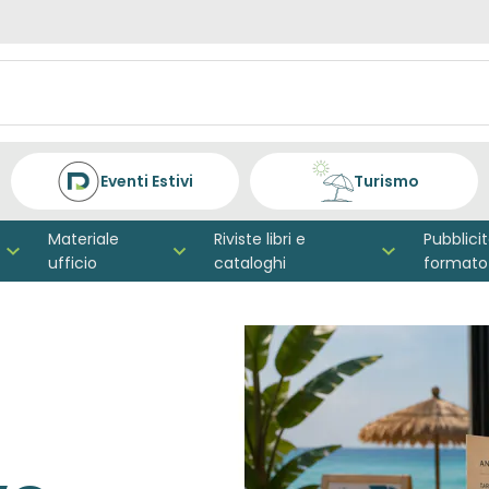
Eventi Estivi
Turismo
Materiale
Riviste libri e
Pubblici
ufficio
cataloghi
formato