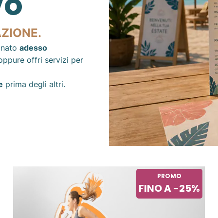
vo
AZIONE.
dinato
adesso
oppure offri servizi per
e
prima degli altri.
PROMO
FINO A -25%