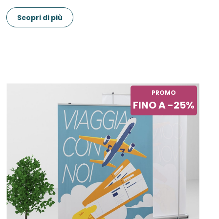
Scopri di più
PROMO
FINO A -25%