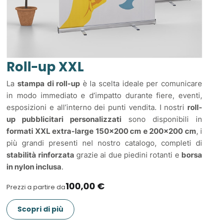
Roll-up XXL
La
stampa di roll-up
è la scelta ideale per comunicare
in modo immediato e d’impatto durante fiere, eventi,
esposizioni e all’interno dei punti vendita. I nostri
roll-
up pubblicitari personalizzati
sono disponibili in
formati XXL extra-large 150x200 cm e 200x200 cm
, i
più grandi presenti nel nostro catalogo, completi di
stabilità rinforzata
grazie ai due piedini rotanti e
borsa
in nylon inclusa
.
100,00 €
Prezzi a partire da
Scopri di più