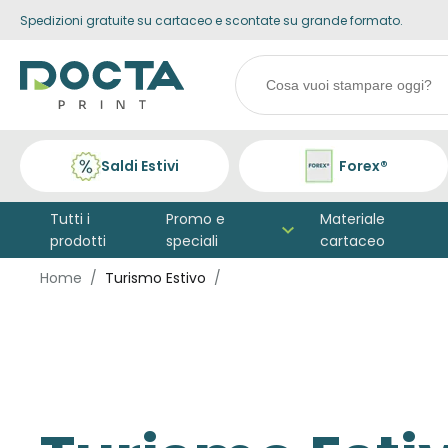
Spedizioni gratuite su cartaceo e scontate su grande formato.
Skip to
Go to
content
filters
Search
products
Saldi Estivi
Forex®
Tutti i
Promo e
Materiale
prodotti
speciali
cartaceo
Home
Turismo Estivo