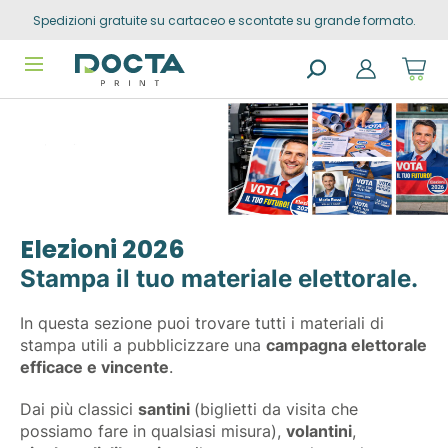
Spedizioni gratuite su cartaceo e scontate su grande formato.
Skip to
Go to
content
filters
Sho
cart
dro
Search
trig
products
0
prod
in
you
sho
cart
Elezioni 2026
Stampa il tuo materiale elettorale.
In questa sezione puoi trovare tutti i materiali di
stampa utili a pubblicizzare una
campagna elettorale
efficace e vincente
.
Dai più classici
santini
(biglietti da visita che
possiamo fare in qualsiasi misura),
volantini
,