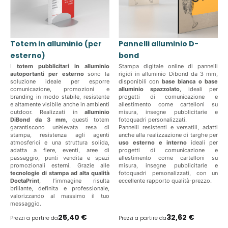
Totem in alluminio (per
Pannelli alluminio D-
esterno)
bond
I
totem pubblicitari in alluminio
Stampa digitale online di pannelli
autoportanti per esterno
sono la
rigidi in alluminio Dibond da 3 mm,
soluzione ideale per esporre
disponibili con
base bianca o base
comunicazione, promozioni e
alluminio spazzolato
, ideali per
branding in modo stabile, resistente
progetti di comunicazione e
e altamente visibile anche in ambienti
allestimento come cartelloni su
outdoor. Realizzati in
alluminio
misura, insegne pubblicitarie e
DiBond da 3 mm
, questi totem
fotoquadri personalizzati.
garantiscono un’elevata resa di
Pannelli resistenti e versatili, adatti
stampa, resistenza agli agenti
anche alla realizzazione di targhe per
atmosferici e una struttura solida,
uso esterno e interno
ideali per
adatta a fiere, eventi, aree di
progetti di comunicazione e
passaggio, punti vendita e spazi
allestimento come cartelloni su
promozionali esterni. Grazie alle
misura, insegne pubblicitarie e
tecnologie di stampa ad alta qualità
fotoquadri personalizzati, con un
DoctaPrint
, l’immagine risulta
eccellente rapporto qualità-prezzo.
brillante, definita e professionale,
valorizzando al massimo il tuo
messaggio.
25,40 €
32,62 €
Prezzi a partire da
Prezzi a partire da