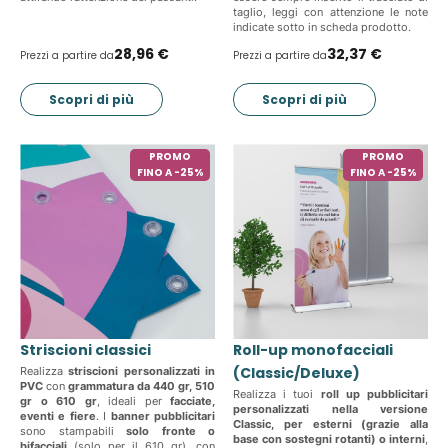
taglio, leggi con attenzione le note
indicate sotto in scheda prodotto.
28,96 €
32,37 €
Prezzi a partire da
Prezzi a partire da
Scopri di più
Scopri di più
PROMO
PROMO
FINO A -25%
FINO A -25%
Striscioni classici
Roll-up monofacciali
(Classic/Deluxe)
Realizza
striscioni personalizzati in
PVC
con
grammatura da 440 gr, 510
Realizza i tuoi
roll up pubblicitari
gr o 610 gr
, ideali per
facciate,
personalizzati nella versione
eventi e fiere
. I
banner pubblicitari
Classic, per esterni (grazie alla
sono stampabili
solo fronte o
base con sostegni rotanti) o interni
,
bifacciali
(solo per il 610 gr), con