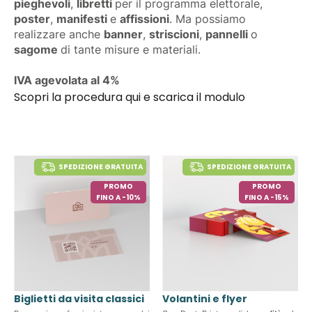
pieghevoli
,
libretti
per il programma elettorale,
poster
,
manifesti
e
affissioni
. Ma possiamo
realizzare anche
banner
,
striscioni
,
pannelli
o
sagome
di tante misure e materiali.
IVA agevolata al 4%
Scopri la procedura qui e scarica il modulo
SPEDIZIONE GRATUITA
SPEDIZIONE GRATUITA
PROMO
PROMO
FINO A -10%
FINO A -15%
Biglietti da visita classici
Volantini e flyer