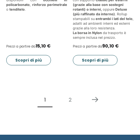
disponibili con
occhielli in
con supporto
Classic per esterni
policarbonato
,
rinforzo perimetrale
(grazie alla base con sostegni
o
tenditelo
.
rotanti) o interni,
oppure
Deluxe
(più raffinato da interno)
. Rollup
stampabili su
entrambi i lati del telo
,
adatti ad ambienti interni ed esterni
grazie alla loro resistenza.
La borsa in Nylon
da trasporto è
sempre inclusa nel prezzo.
15,10 €
90,10 €
Prezzi a partire da
Prezzi a partire da
Scopri di più
Scopri di più
1
2