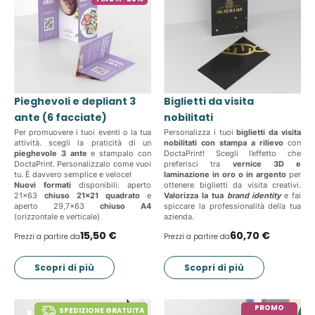
Pieghevoli e depliant 3
Biglietti da visita
ante (6 facciate)
nobilitati
Per promuovere i tuoi eventi o la tua
Personalizza i tuoi
biglietti da visita
attività. scegli la praticità di un
nobilitati con stampa a rilievo
con
pieghevole 3 ante
e stampalo con
DoctaPrint! Scegli l’effetto che
DoctaPrint. Personalizzalo come vuoi
preferisci tra
vernice 3D e
tu. È davvero semplice e veloce!
laminazione in oro o in argento
per
Nuovi formati
disponibili: aperto
ottenere biglietti da visita creativi.
21x63
chiuso 21x21 quadrato
e
Valorizza la tua
brand identity
e fai
aperto 29,7x63
chiuso A4
spiccare la professionalità della tua
(orizzontale e verticale)
azienda.
15,50 €
60,70 €
Prezzi a partire da
Prezzi a partire da
Scopri di più
Scopri di più
PROMO
SPEDIZIONE GRATUITA