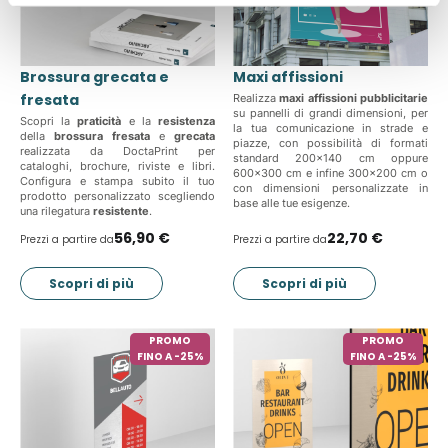
Brossura grecata e
Maxi affissioni
fresata
Realizza
maxi affissioni pubblicitarie
su pannelli di grandi dimensioni, per
Scopri la
praticità
e la
resistenza
la tua comunicazione in strade e
della
brossura fresata
e
grecata
piazze, con possibilità di formati
realizzata da DoctaPrint per
standard 200x140 cm oppure
cataloghi, brochure, riviste e libri.
600x300 cm e infine 300x200 cm o
Configura e stampa subito il tuo
con dimensioni personalizzate in
prodotto personalizzato scegliendo
base alle tue esigenze.
una rilegatura
resistente
.
56,90 €
22,70 €
Prezzi a partire da
Prezzi a partire da
Scopri di più
Scopri di più
PROMO
PROMO
FINO A -25%
FINO A -25%