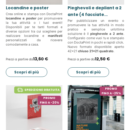
Locandine e poster
Pieghevoli e depliant a 2
ante (4 facciate...
Crea online e stampa con DoctaPrint
locandine e poster
per promuovere
Per pubblicizzare un evento o
la tua attività o i tuoi eventi!
promuovere la tua attività in modo
Disponibili per te tanti formati e
pratico e semplice un’ottima
diverse opzioni tra cui scegliere per
soluzione è il
pieghevole a 2 ante
.
realizzare locandine e
manifesti
Configuralo come vuoi tu e stampalo
personalizzati da ricevere
con DoctaPrint in pochi e rapidi click.
comodamente a casa.
Nuovo formato disponibile: aperto
42x21
chiuso 21x21 quadrato
.
13,60 €
12,50 €
Prezzi a partire da
Prezzi a partire da
Scopri di più
Scopri di più
PROMO
SPEDIZIONE GRATUITA
FINO A -25%
PROMO
FINO A -20%