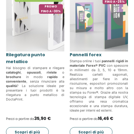
FINO A -25%
PROMO
FINO A -30%
Rilegatura punto
Pannelli forex
metallico
Stampa online i tuoi
pannelli rigidi in
materiale Forex® PVC
con spessore
Hai bisogno di stampare e rilegare
in millimetri da 3, 5, 10 e 19mm.
cataloghi
,
opuscoli
,
riviste
o
Realizza cartelli sagomati,
brochure
in modo
rapido
e
allestimenti per fiere in alta
conveniente
, senza rinunciare alla
risoluzione, espositori promozionali
qualità
? La soluzione ideale per
su misura e molto altro con la
presentare i tuoi prodotti è la
stampa su Forex®. Grazie alla nostra
rilegatura a punto metallico di
tecnologia di stampa digitale UV,
DoctaPrint.
offriamo una resa cromatica
eccezionale e una stampa duratura,
ideale per interni ed esterni.
35,90 €
16,46 €
Prezzi a partire da
Prezzi a partire da
Scopri di più
Scopri di più