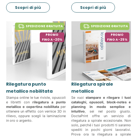
Scopri di più
Scopri di più
SPEDIZIONE GRATUITA
SPEDIZIONE GRATUITA
PROMO
PROMO
FINO A -20%
FINO A -25%
Rilegatura punto
Rilegatura spirale
metallico nobilitata
metallica
Stampa online le tue riviste, opuscoli
Se vuoi
stampare e rilegare i tuoi
e libretti con
rilegatura a punto
cataloghi, opuscoli, block-notes e
metallico e copertina nobilitata
per
planning in modo semplice e
ottenere un effetto con vernice 3D in
intuitivo
, sei nel posto giusto.
rilievo, oppure scegli la laminazione
DoctaPrint offre un servizio di
in oro o argento.
rilegatura a spirale eccezionale. Non
solo, perché i tuoi prodotti ti saranno
spediti in pochi giorni lavorativi.
Prova ora la rilegatura a spirale