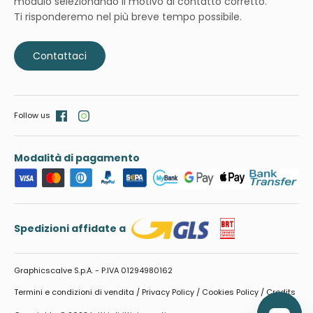
modulo selezionando il motivo di contatto corretto.
Ti risponderemo nel più breve tempo possibile.
Contattaci
Follow us
Modalità di pagamento
Spedizioni affidate a
Graphicscalve S.p.A. - P.IVA 01294980162
Termini e condizioni di vendita
/
Privacy Policy
/
Cookies Policy
/
Credits