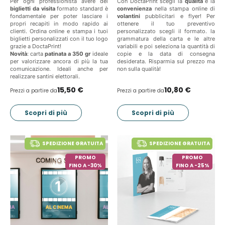
Per ogni professionista avere dei
Con DoctaPrint scegli la
qualità
e la
biglietti da visita
formato standard è
convenienza
nella stampa online di
fondamentale per poter lasciare i
volantini
pubblicitari e flyer! Per
propri recapiti in modo rapido ai
ottenere il tuo preventivo
clienti. Ordina online e stampa i tuoi
personalizzato scegli il formato. la
biglietti personalizzati con il tuo logo
grammatura della carta e le altre
grazie a DoctaPrint!
variabili e poi seleziona la quantità di
Novità
: carta
patinata a 350 gr
ideale
copie e la data di consegna
per valorizzare ancora di più la tua
desiderata. Risparmia sul prezzo ma
comunicazione. Ideali anche per
non sulla qualità!
realizzare santini elettorali.
15,50 €
10,80 €
Prezzi a partire da
Prezzi a partire da
Scopri di più
Scopri di più
SPEDIZIONE GRATUITA
SPEDIZIONE GRATUITA
PROMO
PROMO
FINO A -30%
FINO A -25%