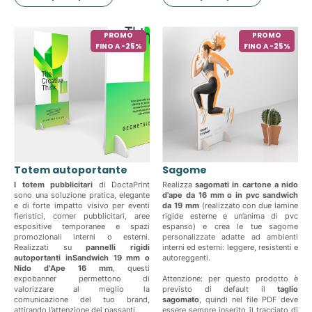
PROMO
PROMO
FINO A -25%
FINO A -25%
Totem autoportante
Sagome
I totem pubblicitari
di DoctaPrint
Realizza
sagomati in cartone a nido
sono una soluzione pratica, elegante
d'ape da 16 mm o in pvc sandwich
e di forte impatto visivo per eventi
da 19 mm
(realizzato con due lamine
fieristici, corner pubblicitari, aree
rigide esterne e un’anima di pvc
espositive temporanee e spazi
espanso) e crea le tue sagome
promozionali interni o esterni.
personalizzate adatte ad ambienti
Realizzati su
pannelli rigidi
interni ed esterni: leggere, resistenti e
autoportanti inSandwich 19 mm o
autoreggenti.
Nido d’Ape 16 mm
, questi
expobanner permettono di
Attenzione: per questo prodotto è
valorizzare al meglio la
previsto di default il
taglio
comunicazione del tuo brand,
sagomato
, quindi nel file PDF deve
attirando l’attenzione dei passanti.
essere sempre inserito il tracciato di