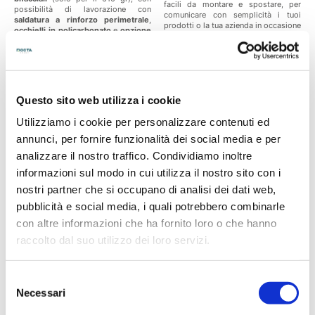
facili da montare e spostare, per
possibilità di lavorazione con
comunicare con semplicità i tuoi
saldatura a rinforzo perimetrale
,
prodotti o la tua azienda in occasione
occhielli in policarbonato
e
opzione
di fiere, eventi all'aperto o nei negozi.
accessoria tenditelo
.
Oppure scegli la
versione Rollup
Deluxe, più eleganti e ideali per
interni
, facili da montare e spostare
grazie alla struttura a goccia.
Borsa in Nylon
da trasporto sempre
Questo sito web utilizza i cookie
inclusa nel prezzo.
9,89 €
34,00 €
Prezzi a partire da
Prezzi a partire da
Utilizziamo i cookie per personalizzare contenuti ed
annunci, per fornire funzionalità dei social media e per
Scopri di più
Scopri di più
analizzare il nostro traffico. Condividiamo inoltre
informazioni sul modo in cui utilizza il nostro sito con i
nostri partner che si occupano di analisi dei dati web,
PROMO
PROMO
FINO A -25%
FINO A -25%
pubblicità e social media, i quali potrebbero combinarle
con altre informazioni che ha fornito loro o che hanno
raccolto dal suo utilizzo dei loro servizi.
Selezione
Necessari
del
consenso