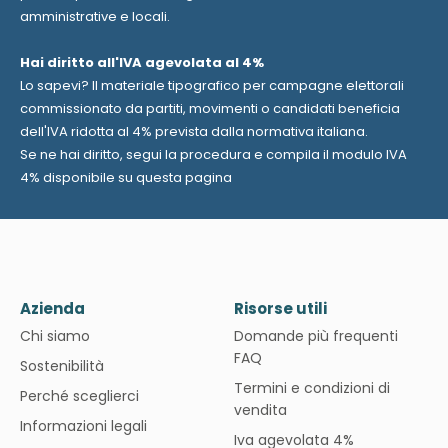
amministrative e locali.
Hai diritto all'IVA agevolata al 4%
Lo sapevi? Il materiale tipografico per campagne elettorali
commissionato da partiti, movimenti o candidati beneficia
dell'IVA ridotta al 4% prevista dalla normativa italiana.
Se ne hai diritto, segui la procedura e compila il modulo IVA
4%
disponibile su questa pagina
Azienda
Risorse utili
Chi siamo
Domande più frequenti
FAQ
Sostenibilità
Termini e condizioni di
Perché sceglierci
vendita
Informazioni legali
Iva agevolata 4%