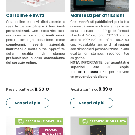
Cartoline e inviti
Manifesti per affissioni
Crea online e ricevi direttamente a
Crea
manifesti pubblicitari
per la tua
casa le tue
cartoline e i tuoi inviti
comunicazione in strade e piazze su
personalizzati
. Con DoctaPrint puoi
carta blueback da 120 gr in formati
realizzare in pochi clic
inviti unici
,
standard 50x70 cm, 70x100 cm o
perfetti per ogni occasione, come
ancora 100x100 ed infine 100x140
compleanni, eventi aziendali,
cm. Possibilità anche di
affissioni
matrimoni
e molto altro. Approfitta
con dimensioni personalizzate, in alta
della
qualità di stampa
qualità di stampa, secondo tue
professionale
e della
convenienza
esigenze.
del servizio online
.
NOTA IMPORTANTE
:
per
quantitativi
superiori alle 50 copie
contatta l'assistenza
per ricevere
un
preventivo dedicato
.
11,50 €
8,99 €
Prezzi a partire da
Prezzi a partire da
Scopri di più
Scopri di più
SPEDIZIONE GRATUITA
SPEDIZIONE GRATUITA
PROMO
FINO A -25%