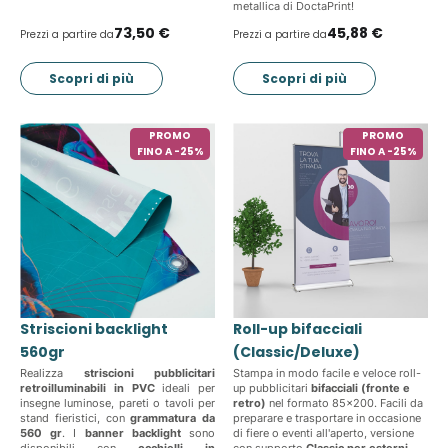
metallica di DoctaPrint!
73,50 €
45,88 €
Prezzi a partire da
Prezzi a partire da
Scopri di più
Scopri di più
PROMO
PROMO
FINO A -25%
FINO A -25%
Striscioni backlight
Roll-up bifacciali
560gr
(Classic/Deluxe)
Realizza
striscioni pubblicitari
Stampa in modo facile e veloce roll-
retroilluminabili in PVC
ideali per
up pubblicitari
bifacciali (fronte e
insegne luminose, pareti o tavoli per
retro)
nel formato 85x200. Facili da
stand fieristici, con
grammatura da
preparare e trasportare in occasione
560 gr
. I
banner backlight
sono
di fiere o eventi all'aperto, versione