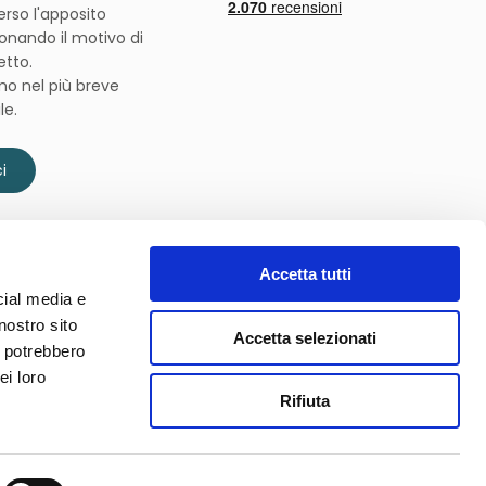
verso l'apposito
onando il motivo di
etto.
mo nel più breve
le.
i
Accetta tutti
cial media e
nostro sito
Accetta selezionati
i potrebbero
Spedizioni affidate a
ei loro
Rifiuta
Follow us