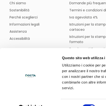
Chi siamo
Domande più frequen
Sostenibilità
Termini e condizioni d
Perché sceglierci
Iva agevolata 4%
Informazioni legali
Istruzioni per la stam
cartaceo
Assistenza
Istruzioni per la stam
Accessibilità
formato
Regolamenti Promozio
Blog
Questo sito web utilizza i
Utilizziamo i cookie per pe
per analizzare il nostro tra
Modalità di
con i nostri partner che si
pagamento
combinarle con altre inform
servizi.
Graphicscalve S.p.A. - P.IVA 01294980162
Selezione