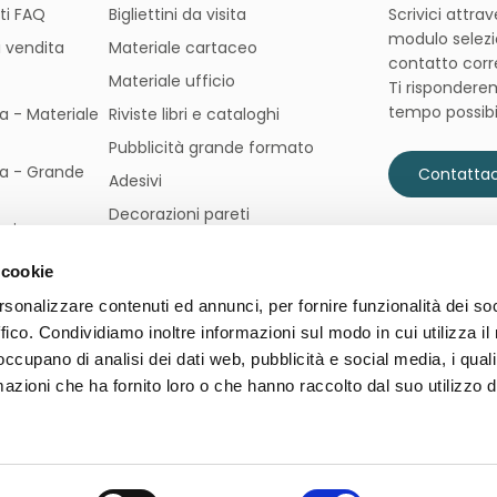
ti FAQ
Bigliettini da visita
Scrivici attra
modulo selezi
i vendita
Materiale cartaceo
contatto corr
Materiale ufficio
Ti rispondere
tempo possibi
pa - Materiale
Riviste libri e cataloghi
Pubblicità grande formato
pa - Grande
Contattac
Adesivi
Decorazioni pareti
ni
Stampa libretti
 cookie
rsonalizzare contenuti ed annunci, per fornire funzionalità dei so
ffico. Condividiamo inoltre informazioni sul modo in cui utilizza il 
 occupano di analisi dei dati web, pubblicità e social media, i qual
azioni che ha fornito loro o che hanno raccolto dal suo utilizzo d
Copyrights © 2023 tutti i diritti riservati