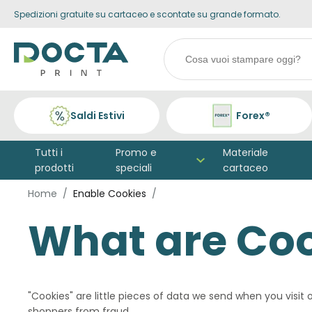
Spedizioni gratuite su cartaceo e scontate su grande formato.
Skip to
content
Search
products
Saldi Estivi
Forex®
Tutti i
Promo e
Materiale
prodotti
speciali
cartaceo
Home
Enable Cookies
What are Co
"Cookies" are little pieces of data we send when you visit
shoppers from fraud.