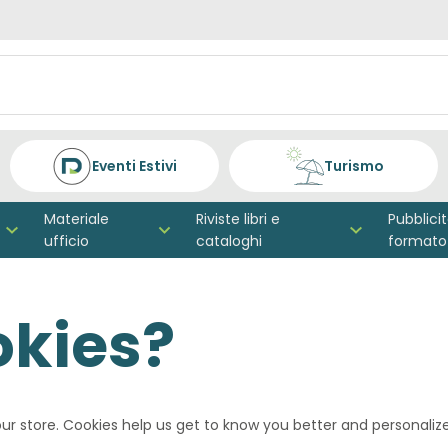
Eventi Estivi
Turismo
Materiale
Riviste libri e
Pubblici
ufficio
cataloghi
formato
okies?
 our store. Cookies help us get to know you better and personali