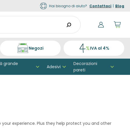
Hai bisogno di aiuto?
Contattaci
|
Blog
Shop
cart
drop
trigge
0
produ
Negozi
IVA al 4%
in
your
shopp
cart
tà grande
Decorazioni
Adesivi
pareti
ze your experience. Plus they help protect you and other