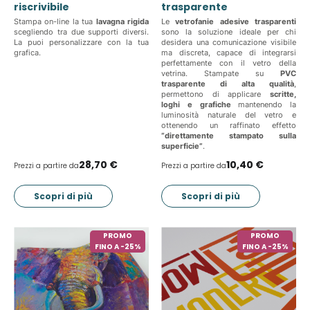
riscrivibile
trasparente
Stampa on-line la tua
lavagna rigida
Le
vetrofanie adesive trasparenti
scegliendo tra due supporti diversi.
sono la soluzione ideale per chi
La puoi personalizzare con la tua
desidera una comunicazione visibile
grafica.
ma discreta, capace di integrarsi
perfettamente con il vetro della
vetrina. Stampate su
PVC
trasparente di alta qualità
,
permettono di applicare
scritte,
loghi e grafiche
mantenendo la
luminosità naturale del vetro e
ottenendo un raffinato effetto
“direttamente stampato sulla
superficie”
.
28,70 €
10,40 €
Prezzi a partire da
Prezzi a partire da
Scopri di più
Scopri di più
PROMO
PROMO
FINO A -25%
FINO A -25%