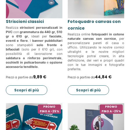
Striscioni classici
Fotoquadro canvas con
cornice
Realizza
striscioni personalizzati in
PVC
con
grammatura da 440 gr, 510
Realizza online
fotoquadri in cotone
gr o 610 gr
, ideali per
facciate,
naturale canvas con cornice
, per
eventi e fiere
. I
banner pubblicitari
personalizzare pareti di casa o
sono stampabili
solo fronte o
ufficio. Utilizzando le nostre cornici
bifacciali
(solo per il 610 gr), con
ultralight e le nostre migliori
possibilità di lavorazione con
tecnologie potrai creare, in alta
saldatura a rinforzo perimetrale
,
definizione, dei veri e propri quadri
occhielli in policarbonato
e
opzione
con le tue immagini e fotografie
accessoria tenditelo
.
preferite.
9,89 €
44,84 €
Prezzi a partire da
Prezzi a partire da
Scopri di più
Scopri di più
PROMO
PROMO
FINO A -25%
FINO A -25%