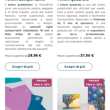
I totem pubblicitari
di DoctaPrint
Il
totem quadrato
è uno dei totem
sono una soluzione pratica, elegante
pubblicitari più utilizzati per eventi,
e di forte impatto visivo per eventi
fiere e punti vendita grazie alla sua
fieristici, corner pubblicitari, aree
forma regolare, stabile e facilmente
espositive temporanee e spazi
riconoscibile. Realizzato in
Polionda
promozionali interni o esterni.
da 3 mm di spessore
, è una
Realizzati su
pannelli rigidi
soluzione leggera ma resistente,
autoportanti inSandwich 19 mm o
pensata per chi cerca un
espositore
Nido d’Ape 16 mm
, questi
da terra professionale
,
expobanner permettono di
personalizzabile e adatto anche a
valorizzare al meglio la
spazi con metrature ridotte.
comunicazione del tuo brand,
attirando l’attenzione dei passanti.
28,96 €
37,50 €
Prezzi a partire da
Prezzi a partire da
Scopri di più
Scopri di più
PROMO
PROMO
FINO A -25%
FINO A -25%