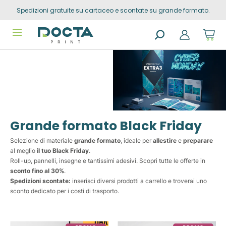
Spedizioni gratuite su cartaceo e scontate su grande formato.
Skip to
Go to
content
filters
Sho
cart
dro
Search
trig
products
0
prod
in
you
sho
cart
Grande formato Black Friday
Selezione di materiale
grande formato
, ideale per
allestire
e
preparare
al meglio
il tuo Black Friday
.
Roll-up, pannelli, insegne e tantissimi adesivi. Scopri tutte le offerte in
sconto fino al 30%
.
Spedizioni scontate:
inserisci diversi prodotti a carrello e troverai uno
sconto dedicato per i costi di trasporto.