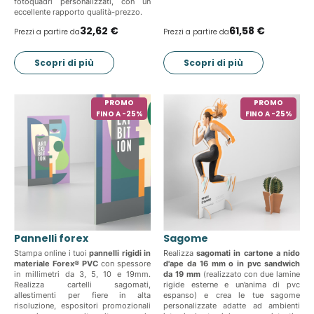
fotoquadri personalizzati, con un
eccellente rapporto qualità-prezzo.
32,62 €
61,58 €
Prezzi a partire da
Prezzi a partire da
Scopri di più
Scopri di più
PROMO
PROMO
FINO A -25%
FINO A -25%
Pannelli forex
Sagome
Stampa online i tuoi
pannelli rigidi in
Realizza
sagomati in cartone a nido
materiale Forex® PVC
con spessore
d'ape da 16 mm o in pvc sandwich
in millimetri da 3, 5, 10 e 19mm.
da 19 mm
(realizzato con due lamine
Realizza cartelli sagomati,
rigide esterne e un’anima di pvc
allestimenti per fiere in alta
espanso) e crea le tue sagome
risoluzione, espositori promozionali
personalizzate adatte ad ambienti