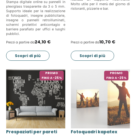
Stampa digitale online su pannelli in
Molto utile per il menù del giorno di
plexiglass trasparente da 3 o 5 mm.
ristoranti, pizzerie e bar.
Supporto ideale per la realizzazione
di fotoquadri, insegne pubblicitarie,
insegne o pannelli retroilluminati,
schermi protettivi anticontagio e
barriere parafiato per uffici e luoghi
pubblici.
24,10 €
10,70 €
Prezzi a partire da
Prezzi a partire da
Scopri di più
Scopri di più
PROMO
PROMO
FINO A -25%
FINO A -25%
Prespaziati per pareti
Fotoquadri kapatex