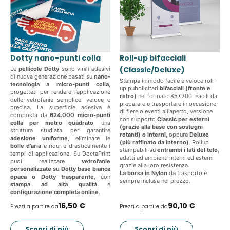
Dotty nano-punti colla
Roll-up bifacciali
(Classic/Deluxe)
Le
pellicole Dotty
sono vinili adesivi
di nuova generazione basati su
nano-
Stampa in modo facile e veloce roll-
tecnologia a micro-punti colla
,
up pubblicitari
bifacciali (fronte e
progettati per rendere l’applicazione
retro)
nel formato 85x200. Facili da
delle vetrofanie semplice, veloce e
preparare e trasportare in occasione
precisa. La superficie adesiva è
di fiere o eventi all'aperto, versione
composta da
624.000 micro-punti
con supporto
Classic per esterni
colla per metro quadrato
, una
(grazie alla base con sostegni
struttura studiata per garantire
rotanti) o interni,
oppure
Deluxe
adesione uniforme
, eliminare le
(più raffinato da interno)
. Rollup
bolle d’aria
e ridurre drasticamente i
stampabili su
entrambi i lati del telo
,
tempi di applicazione. Su DoctaPrint
adatti ad ambienti interni ed esterni
puoi realizzare
vetrofanie
grazie alla loro resistenza.
personalizzate su Dotty base bianca
La borsa in Nylon
da trasporto è
opaca o Dotty trasparente
, con
sempre inclusa nel prezzo.
stampa ad alta qualità
e
configurazione completa online
.
16,50 €
90,10 €
Prezzi a partire da
Prezzi a partire da
Scopri di più
Scopri di più