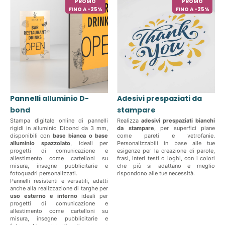
PROMO
PROMO
FINO A -25%
FINO A -25%
Pannelli alluminio D-
Adesivi prespaziati da
bond
stampare
Stampa digitale online di pannelli
Realizza
adesivi prespaziati bianchi
rigidi in alluminio Dibond da 3 mm,
da stampare
, per superfici piane
disponibili con
base bianca o base
come pareti e vetrofanie.
alluminio spazzolato
, ideali per
Personalizzabili in base alle tue
progetti di comunicazione e
esigenze per la creazione di parole,
allestimento come cartelloni su
frasi, interi testi o loghi, con i colori
misura, insegne pubblicitarie e
che più si adattano e meglio
fotoquadri personalizzati.
rispondono alle tue necessità.
Pannelli resistenti e versatili, adatti
anche alla realizzazione di targhe per
uso esterno e interno
ideali per
progetti di comunicazione e
allestimento come cartelloni su
misura, insegne pubblicitarie e