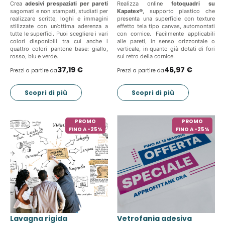
Crea
adesivi prespaziati
per pareti
Realizza online
fotoquadri su
sagomati e non stampati, studiati per
Kapatex®
, supporto plastico che
realizzare scritte, loghi e immagini
presenta una superficie con texture
stilizzate con un’ottima aderenza a
effetto tela tipo canvas, automontati
tutte le superfici. Puoi scegliere i vari
con cornice. Facilmente applicabili
colori disponibili tra cui anche i
alle pareti, in senso orizzontale o
quattro colori pantone base: giallo,
verticale, in quanto già dotati di fori
rosso, blu e verde.
sul retro della cornice.
37,19 €
46,97 €
Prezzi a partire da
Prezzi a partire da
Scopri di più
Scopri di più
PROMO
PROMO
FINO A -25%
FINO A -25%
Lavagna rigida
Vetrofania adesiva