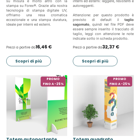
su misura e molto altro con la
interni ed esterni: leggere, resistenti e
stampa su Forex®. Grazie alla nostra
autoreggenti.
tecnologia di stampa digitale UV,
offriamo una resa cromatica
Attenzione: per questo prodotto è
eccezionale e una stampa duratura,
previsto di default il
taglio
ideale per interni ed esterni.
sagomato
, quindi nel file PDF deve
essere sempre inserito il tracciato di
taglio, leggi con attenzione le note
indicate sotto in scheda prodotto.
16,46 €
32,37 €
Prezzi a partire da
Prezzi a partire da
Scopri di più
Scopri di più
PROMO
PROMO
FINO A -25%
FINO A -25%
Totem autoportante
Totem quadrato