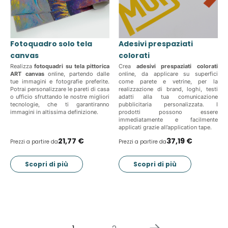
Fotoquadro solo tela
Adesivi prespaziati
canvas
colorati
Realizza
fotoquadri su tela pittorica
Crea
adesivi prespaziati colorati
ART canvas
online, partendo dalle
online, da applicare su superfici
tue immagini e fotografie preferite.
come parete e vetrine, per la
Potrai personalizzare le pareti di casa
realizzazione di brand, loghi, testi
o ufficio sfruttando le nostre migliori
adatti alla tua comunicazione
tecnologie, che ti garantiranno
pubblicitaria personalizzata. I
immagini in altissima definizione.
prodotti possono essere
immediatamente e facilmente
applicati grazie all’application tape.
21,77 €
37,19 €
Prezzi a partire da
Prezzi a partire da
Scopri di più
Scopri di più