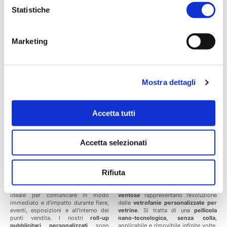
Borsa in Nylon
da trasporto sempre
Statistiche
inclusa nel prezzo.
26,50 €
34,00 €
Prezzi a partire da
Prezzi a partire da
Marketing
Scopri di più
Scopri di più
PROMO
PROMO
Mostra dettagli
FINO A -25%
FINO A -25%
Accetta tutti
Accetta selezionati
Rifiuta
Roll-up XXL
Wally micro-ventose
La
stampa di roll-up
è la scelta
Le
pellicole Wally PET con micro-
ideale per comunicare in modo
ventose
rappresentano l’evoluzione
immediato e d’impatto durante fiere,
delle
vetrofanie personalizzate per
eventi, esposizioni e all’interno dei
vetrine
. Si tratta di una
pellicola
punti vendita. I nostri
roll-up
nano-tecnologica, senza colla
,
pubblicitari personalizzati
sono
applicabile e rimovibile infinite volte,