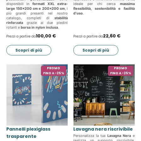
disponibili in
formati XXL extra-
ideale per chi cerca
massima
large 150x200 cm e 200x200 cm
, i
flessibilità, sostenibilità e facilità
più grandi presenti nel nostro
d’uso
.
catalogo, completi di
stabilità
rinforzata
grazie ai due piedini
rotanti e
borsa in nylon inclusa
.
100,00 €
22,60 €
Prezzi a partire da
Prezzi a partire da
Scopri di più
Scopri di più
PROMO
PROMO
FINO A -25%
FINO A -25%
Pannelli plexiglass
Lavagna nera riscrivibile
trasparente
Personalizza la tua
Lavagna Nera
e
realizza un supporto riscrivibile.