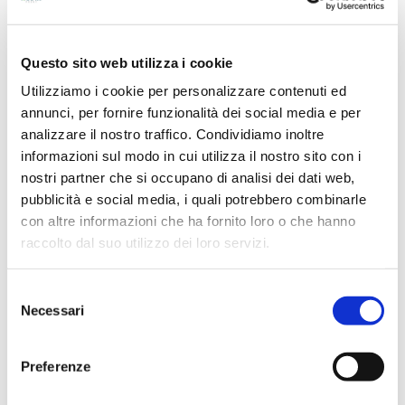
PROMO
PROMO
FINO A -25%
FINO A -25%
Questo sito web utilizza i cookie
Utilizziamo i cookie per personalizzare contenuti ed
annunci, per fornire funzionalità dei social media e per
analizzare il nostro traffico. Condividiamo inoltre
informazioni sul modo in cui utilizza il nostro sito con i
nostri partner che si occupano di analisi dei dati web,
pubblicità e social media, i quali potrebbero combinarle
Totem 3 lati
Roll-up monofacciali
con altre informazioni che ha fornito loro o che hanno
(Classic/Deluxe)
Il
totem pubblicitario a 3 lati
è una
raccolto dal suo utilizzo dei loro servizi.
soluzione espositiva progettata per
Realizza i tuoi
roll up pubblicitari
garantire
massima visibilità a 360°
,
personalizzati nella versione
rendendo il messaggio sempre
Classic, per esterni (grazie alla
leggibile da qualsiasi punto di
Selezione
base con sostegni rotanti) o interni
,
osservazione. Realizzato in
Polionda
facili da montare e spostare, per
Necessari
del
da 3 mm di spessore
, è un
comunicare con semplicità i tuoi
espositore fisso da terra
leggero,
prodotti o la tua azienda in occasione
consenso
resistente e ad alto impatto visivo,
di fiere, eventi all'aperto o nei negozi.
ideale per fiere, eventi di settore, aree
Oppure scegli la
versione Rollup
Preferenze
ad alto passaggio, punti vendita e
Deluxe, più eleganti e ideali per
spazi espositivi.
interni
, facili da montare e spostare
grazie alla struttura a goccia.