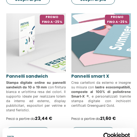
PROMO
PROMO
FINO A -25%
FINO A -25%
Pannelli sandwich
Pannelli smart X
Stampa digitale online su pannelli
Crea cartelloni da esterno e insegne
sandwich da 10 o 19 mm
con finitura
su misura con
lastre ecocompatibili,
bianca e un'ottima resa dei colori. Il
composte al 100% di polistirene
supporto ideale per realizzare totem
Smart-X ®
, e personalizzati tramite
da interno ed esterno, display
stampa digitale con inchiostri
pubblicitari, espositori per vetrine e
certificati Greenguard Gold.
stand fieristici.
23,44 €
21,60 €
Prezzi a partire da
Prezzi a partire da
Scopri di più
Scopri di più