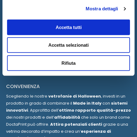
leggibilità
della vetrofania.
Mostra dettagli
Inoltre, i
prodotti DoctaPrint possono essere applicati
senza colla
, sfruttando l’azione di
micro-ventose
e di
Accetta tutti
pellicole elettrostatiche
per evitare la formazione di bolle
e aloni antiestetici.
Accetta selezionati
Le nostre vetrofanie sono
altamente personalizzabili
per
venire incontro alle esigenze più disparate e
comunicare ai
Rifiuta
passanti in modo chiaro
il tuo messaggio unico.
CONVENIENZA
Scegliendo le nostre
vetrofanie di Halloween
, investi in un
prodotto in grado di combinare il
Made in Italy
con
sistemi
innovativi
. Approfitta dell’
ottimo rapporto qualità-prezzo
dei nostri prodotti e dell’
affidabilità
che solo un brand come
DoctaPrint può offrire.
Attira potenziali clienti
grazie a una
vetrina decorata d’impatto e crea un’
esperienza di