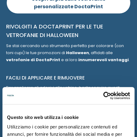
personalizzate DoctaPrint
RIVOLGITI A DOCTAPRINT PER LE TUE
VETROFANIE DI HALLOWEEN
Se stai cercando uno strumento perfetto per colorare (con
toni cupi) le tue promozioni di
Halloween
, affidati alle
vetrofanie di DoctaPrint
e ai loro
innumerevoli vantaggi
.
FACILI DI APPLICARE E RIMUOVERE
Per applicare gli adesivi alle vetrine, basta seguire questi
semplici passaggi:
pulisci il vetro
con prodotti appositi;
asciuga
accuratamente la superficie;
Questo sito web utilizza i cookie
rimuovi il liner
dell’adesivo;
Utilizziamo i cookie per personalizzare contenuti ed
usa una spatola o uno spillo per
rimuovere eventuali
annunci, per fornire funzionalità dei social media e per
bolle d’aria
che si possono venire a formare sotto la