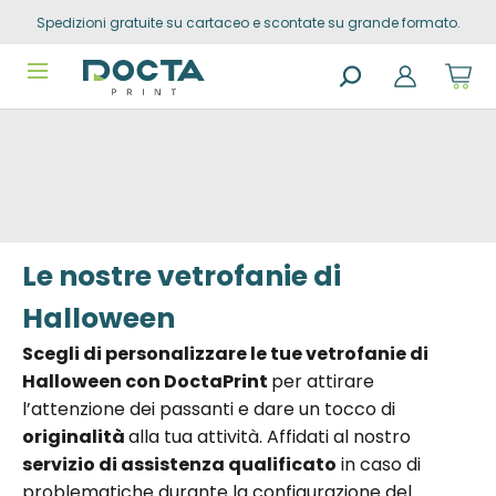
Spedizioni gratuite su cartaceo e scontate su grande formato.
Skip to
content
Sho
cart
dro
Search
trig
products
0
prod
in
you
sho
cart
Le nostre vetrofanie di
Halloween
Scegli di personalizzare le tue vetrofanie di
Halloween con DoctaPrint
per attirare
l’attenzione dei passanti e dare un tocco di
originalità
alla tua attività. Affidati al nostro
servizio di assistenza qualificato
in caso di
problematiche durante la configurazione del