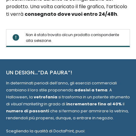
prodotto. Una volta caricato il file grafico, l’articolo
ti verrà
consegnato dove vuoi entro 24/48h
.
Non è stato trovato alcun prodotto corrispondente
alla selezione.
UN DESIGN…”DA PAURA”!
In determinati periodi dell’anno, gli esercizi commerciali
cambiano il loro stile proponendo
adesivi a tema
. A
Halloween, la
vetrofania
si trasforma in un potente strumento
di
visual marketing
in grado di
incrementare fino al 40%
il
numero di passanti
che si fermano per ammirare la vetrina,
rendendoli più propensi, dunque, a entrare in negozio.
Scegliendo la qualità di DoctaPrint, puoi: