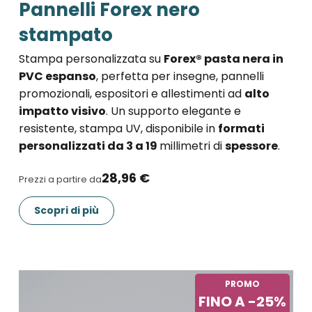
Pannelli Forex nero
stampato
Stampa personalizzata su
Forex® pasta nera in
PVC espanso
, perfetta per insegne, pannelli
promozionali, espositori e allestimenti ad
alto
impatto visivo
. Un supporto elegante e
resistente, stampa UV, disponibile in
formati
personalizzati da 3 a 19
millimetri di
spessore
.
28,96 €
Prezzi a partire da
Scopri di più
PROMO
FINO A -25%