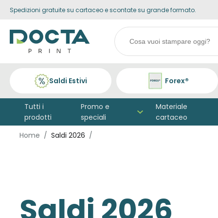
Spedizioni gratuite su cartaceo e scontate su grande formato.
Skip to
Go to
content
filters
Search
products
Saldi Estivi
Forex®
Tutti i
Promo e
Materiale
prodotti
speciali
cartaceo
Home
Saldi 2026
Saldi 2026