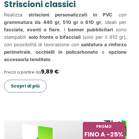
Striscioni classici
Realizza
striscioni personalizzati in PVC
con
grammatura da 440 gr, 510 gr o 610 gr
, ideali per
facciate, eventi e fiere
. I
banner pubblicitari
sono
stampabili
solo fronte o bifacciali
(solo per il 610 gr),
con possibilità di lavorazione con
saldatura a rinforzo
perimetrale
,
occhielli in policarbonato
e
opzione
accessoria tenditelo
.
9,89 €
Prezzi a partire da
Scopri di più
PROMO
FINO A -25%