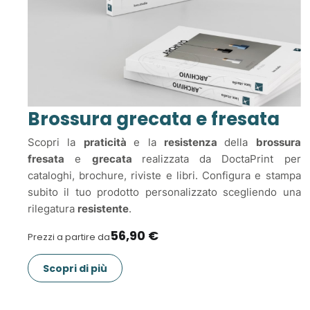
Brossura grecata e fresata
Scopri la
praticità
e la
resistenza
della
brossura
fresata
e
grecata
realizzata da DoctaPrint per
cataloghi, brochure, riviste e libri. Configura e stampa
subito il tuo prodotto personalizzato scegliendo una
rilegatura
resistente
.
56,90 €
Prezzi a partire da
Scopri di più