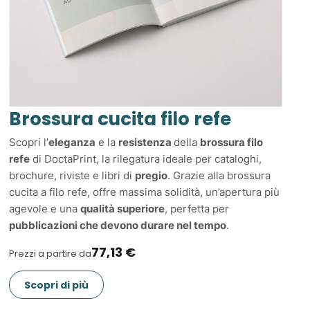
Brossura cucita filo refe
Scopri l’
eleganza
e la
resistenza
della
brossura filo
refe
di DoctaPrint, la rilegatura ideale per cataloghi,
brochure, riviste e libri di
pregio
. Grazie alla brossura
cucita a filo refe, offre massima solidità, un’apertura più
agevole e una
qualità superiore
, perfetta per
pubblicazioni che devono durare nel tempo
.
77,13 €
Prezzi a partire da
Scopri di più