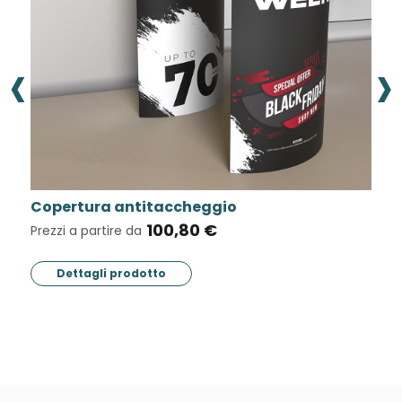
‹
›
gio
Vinile base bianca
€
9,57 €
Prezzi a partire da
Dettagli prodotto