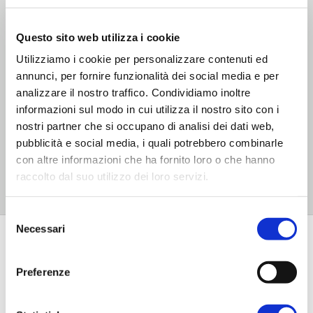
pochi click.
Questo sito web utilizza i cookie
Troverai semplici indicazioni anche per i tempi di
Utilizziamo i cookie per personalizzare contenuti ed
consegna che puoi scegliere e, tramite corriere
annunci, per fornire funzionalità dei social media e per
analizzare il nostro traffico. Condividiamo inoltre
espresso, possono arrivare rapidamente a casa
informazioni sul modo in cui utilizza il nostro sito con i
tua ben protetti.
nostri partner che si occupano di analisi dei dati web,
pubblicità e social media, i quali potrebbero combinarle
con altre informazioni che ha fornito loro o che hanno
Naviga su DoctaPrint e scopri tutte le altre
raccolto dal suo utilizzo dei loro servizi.
soluzioni per realizzare i tuoi Fotoquadri.
Selezione
Necessari
del
Recensioni
consenso
Preferenze
FAQ