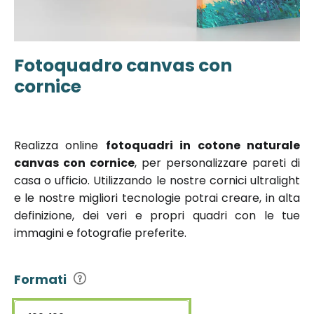
Fotoquadro canvas con
Vai
all'inizio
cornice
della
galleria di
immagini
Realizza online
fotoquadri in cotone naturale
canvas con cornice
, per personalizzare pareti di
casa o ufficio. Utilizzando le nostre cornici ultralight
e le nostre migliori tecnologie potrai creare, in alta
definizione, dei veri e propri quadri con le tue
immagini e fotografie preferite.
Formati