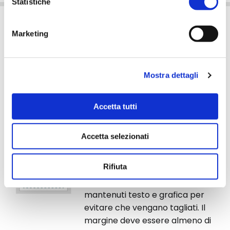
Statistiche
Marketing
Consigli grafici
Di seguito, trovi una serie di consigli pratici per
Mostra dettagli
realizzare un file grafico ad opera d'arte.
Come preparare il file grafico
Accetta tutti
Istruzioni per realizzare il tuo file grafico - Grande
formato
Accetta selezionati
Margine di sicurezza
Rifiuta
Spazio entro cui vanno
mantenuti testo e grafica per
evitare che vengano tagliati. Il
margine deve essere almeno di