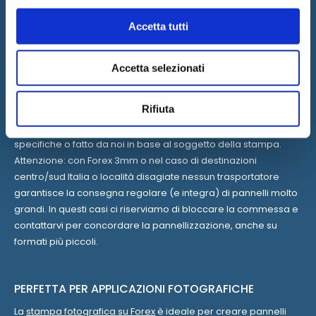
Stampa bifacciale
Taglio sagomato:
permette di avere lo stampato in
Accetta tutti
forme personalizzate diverse dal semplice rettangolo e
di seguire quindi un tracciato di taglio fornito in formato
Accetta selezionati
vettoriale.
Il formato massimo per il pannello unico è 290x200 cm. Sopra
Rifiuta
questa misura verrà eseguita pannellizzazione, quindi il
pannello viene suddiviso in più parti secondo vostre
specifiche o fatto da noi in base al soggetto della stampa.
Attenzione: con Forex 3mm o nel caso di destinazioni
centro/sud Italia o località disagiate nessun trasportatore
garantisce la consegna regolare (e integra) di pannelli molto
grandi. In questi casi ci riserviamo di bloccare la commessa e
contattarvi per concordare la pannellizzazione, anche su
formati più piccoli.
PERFETTA PER APPLICAZIONI FOTOGRAFICHE
La
stampa fotografica su Forex
è ideale per creare pannelli