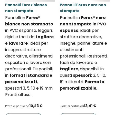
Pannelli Forex bianco
Pannelli Forex nero non
non stampato
stampato
Pannelli in
Forex®
Pannelli in
Forex® nero
bianco non stampato
non stampato in PVC
in PVC espanso, leggeri,
espanso
, ideali per
rigidi e facili da
tagliare
strutture decorative,
e
lavorare
. Ideali per
insegne, pannellature e
insegne, strutture
allestimenti
decorative, allestimenti,
professionali. Resistenti,
espositori e lavorazioni
facili da lavorare e
professionali. Disponibili
tagliare
, disponibili in
in
formati standard e
questi
spessori
: 3, 5, 10,
personalizzati
,
19 millimetri.
Formato
spessori 3, 5, 10 e 19 mm.
personalizzabile
.
Pronti all'uso.
10,23 €
13,41 €
Prezzi a partire da
Prezzi a partire da