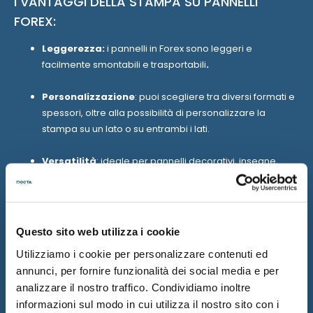
I VANTAGGI DELLA STAMPA SU PANNELLI
FOREX:
Leggerezza:
i pannelli in Forex sono leggeri e
facilmente smontabili e trasportabili
.
Personalizzazione
: puoi scegliere tra diversi formati e
spessori, oltre alla possibilità di personalizzare la
stampa su un lato o su entrambi i lati.
Versatilità
: ideale per pannelli decorativi, insegne,
grafica da parete, e anche per progetti pubblicitari di
grande formato e stand espositivi.
Resistenza
: il Forex resiste fino a 3 anni o più all’interno,
Questo sito web utilizza i cookie
e ha una durata considerevole anche all'esterno, dove
Utilizziamo i cookie per personalizzare contenuti ed
però la resistenza è influenzata dall’esposizione a fattori
annunci, per fornire funzionalità dei social media e per
come pioggia, sole, vento, luce, smog, sbalzi termici.
analizzare il nostro traffico. Condividiamo inoltre
informazioni sul modo in cui utilizza il nostro sito con i
Alta qualità
: grazie alle moderne tecnologie di