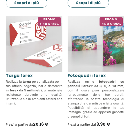
Scopri di più
Scopri di più
PROMO
PROMO
FINO A -25%
FINO A -25%
Targa forex
Fotoquadri forex
Realizza la
targa
personalizzata per il
Realizza online
fotoquadri su
tuo ufficio, negozio, bar o ristorante
pannelli Forex® da 3, 5, o 10 mm
,
in forex da 5 millimetri,
un materiale
con il quale puoi personalizzare
resistente, durevole e di qualità,
l’arredamento delle tue pareti,
utilizzabile sia in ambienti esterni che
sfruttando la nostra tecnologia di
interni.
stampa che garantisce un’alta qualità.
Possibilità di appendere le tue
immagini grazie ad appositi gancetti
o semplici fori.
20,16 €
13,90 €
Prezzi a partire da
Prezzi a partire da