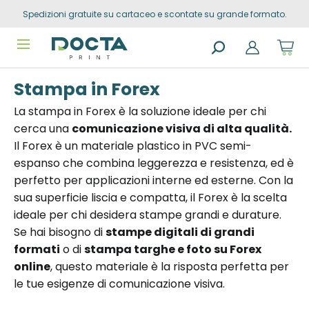
Spedizioni gratuite su cartaceo e scontate su grande formato.
Skip to
Go to
content
filters
Sho
cart
dro
Search
trig
Stampa in Forex
products
0
prod
in
La stampa in Forex è la soluzione ideale per chi
you
cerca una
comunicazione visiva di alta qualità.
sho
cart
Il Forex è un materiale plastico in PVC semi-
espanso che combina leggerezza e resistenza, ed è
perfetto per applicazioni interne ed esterne. Con la
sua superficie liscia e compatta, il Forex è la scelta
ideale per chi desidera stampe grandi e durature.
Se hai bisogno di
stampe digitali di grandi
formati
o di
stampa targhe e foto su Forex
online
, questo materiale è la risposta perfetta per
le tue esigenze di comunicazione visiva.