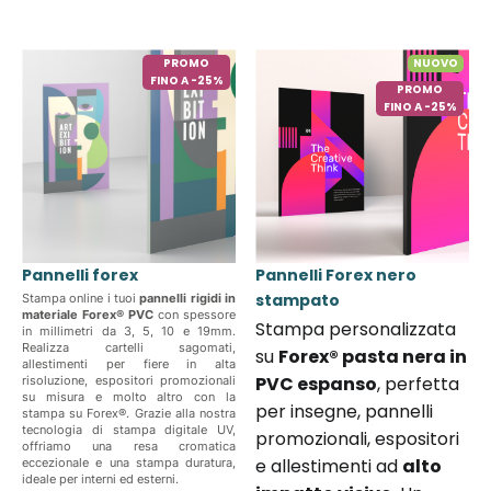
PROMO
NUOVO
FINO A -25%
PROMO
FINO A -25%
Pannelli forex
Pannelli Forex nero
stampato
Stampa online i tuoi
pannelli rigidi in
materiale Forex® PVC
con spessore
Stampa personalizzata
in millimetri da 3, 5, 10 e 19mm.
Realizza cartelli sagomati,
su
Forex® pasta nera in
allestimenti per fiere in alta
PVC espanso
, perfetta
risoluzione, espositori promozionali
su misura e molto altro con la
per insegne, pannelli
stampa su Forex®. Grazie alla nostra
tecnologia di stampa digitale UV,
promozionali, espositori
offriamo una resa cromatica
e allestimenti ad
alto
eccezionale e una stampa duratura,
ideale per interni ed esterni.