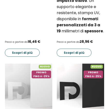
impatto visivo
. Un
supporto elegante e
resistente, stampa UV,
disponibile in
formati
personalizzati da 3 a
19
millimetri di
spessore
.
16,46 €
28,96 €
Prezzi a partire da
Prezzi a partire da
Scopri di più
Scopri di più
NUOVO
NUOVO
PROMO
PROMO
FINO A -25%
FINO A -25%