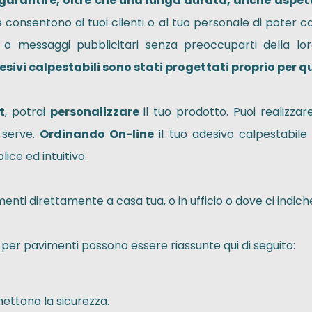
 garantire, oltre che una lunga durata, anche aspetti
consentono ai tuoi clienti o al tuo personale di poter c
ali o messaggi pubblicitari senza preoccuparti della 
esivi calpestabili sono stati progettati proprio per 
t
, potrai
personalizzare
il tuo prodotto. Puoi realizza
 serve.
Ordinando On-line
il tuo adesivo calpestabile 
ice ed intuitivo.
enti direttamente a casa tua, o in ufficio o dove ci indic
vi per pavimenti possono essere riassunte qui di seguito:
ttono la sicurezza.