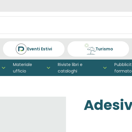
Eventi Estivi
Turismo
Materiale
Riviste libri e
Pubblici
ufficio
cataloghi
formato
Adesiv