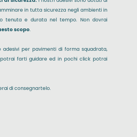
 di sicurezza.
I nostri adesivi sono dotati di
amminare in tutta sicurezza negli ambienti in
loro tenuta e durata nel tempo. Non dovrai
questo scopo
.
re adesivi per pavimenti di forma squadrata,
potrai farti guidare ed in pochi click potrai
herai di consegnartelo.