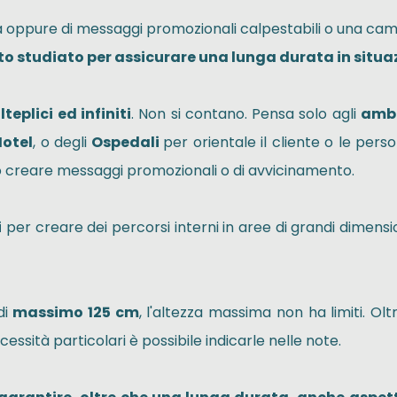
ta oppure di messaggi promozionali calpestabili o una ca
ato studiato per assicurare una lunga durata in situa
eplici ed infiniti
. Non si contano. Pensa solo agli
ambi
Hotel
, o degli
Ospedali
per orientale il cliente o le per
d o creare messaggi promozionali o di avvicinamento.
i
per creare dei percorsi interni in aree di grandi dimensi
di
massimo 125 cm
, l'altezza massima non ha limiti. Olt
ecessità particolari è possibile indicarle nelle note.