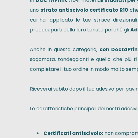
In
DOCTAPrint
trovi materiali
studiati per
uno
strato antiscivolo certificato R10
che 
cui hai applicato le tue strisce direzion
preoccuparti della loro tenuta perché gli
Ad
Anche in questa categoria,
con DoctaPrin
sagomata, tondeggianti e quello che più ti
completare il tuo ordine in modo molto sempl
Riceverai subito dopo il tuo adesivo per pavim
Le caratteristiche principali dei nostri adesi
Certificati antiscivolo:
non comprome