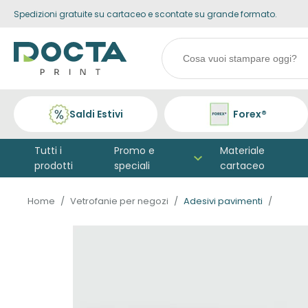
Spedizioni gratuite su cartaceo e scontate su grande formato.
Skip to
content
Search
products
Saldi Estivi
Forex®
Tutti i
Promo e
Materiale
prodotti
speciali
cartaceo
Home
Vetrofanie per negozi
Adesivi pavimenti
Vai alla
fine della
galleria di
immagini