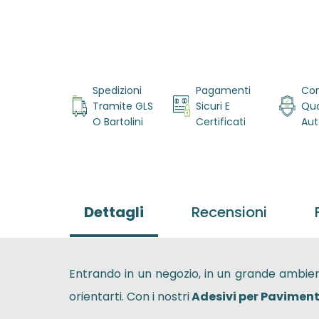
Vai
all'inizio
della
Spedizioni
Pagamenti
Con
galleria di
Tramite GLS
Sicuri E
Qua
immagini
O Bartolini
Certificati
Aut
Dettagli
Recensioni
Entrando in un negozio, in un grande ambien
orientarti. Con i nostri
Adesivi per Paviment