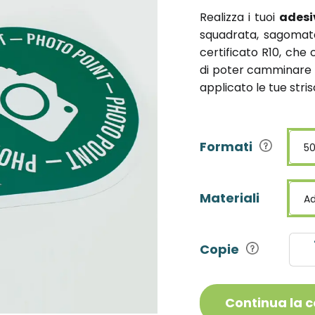
Realizza i tuoi
adesi
squadrata, sagomata
certificato R10, che 
di poter camminare in
applicato le tue stris
Formati
50
Materiali
Ad
Copie
Continua la 