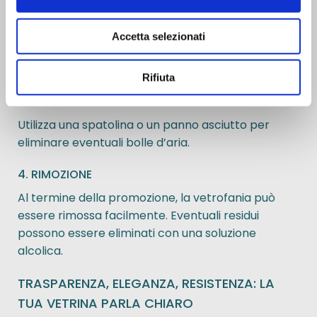
2. APPLICAZIONE DELL’ADESIVO
Rimuovi il liner e applica la vetrofania partendo da
Accetta selezionati
un lato, facendo aderire progressivamente il
materiale.
Rifiuta
3. ELIMINAZIONE DELLE BOLLE
Utilizza una spatolina o un panno asciutto per
eliminare eventuali bolle d’aria.
4. RIMOZIONE
Al termine della promozione, la vetrofania può
essere rimossa facilmente. Eventuali residui
possono essere eliminati con una soluzione
alcolica.
TRASPARENZA, ELEGANZA, RESISTENZA: LA
TUA VETRINA PARLA CHIARO