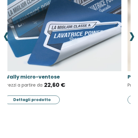
‹
›
Porta depliant
A
3,60 €
Prezzi a partire da
Pr
Dettagli prodotto