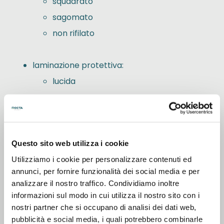
squadrato
sagomato
non rifilato
laminazione protettiva:
lucida
opaca
Ogni opzione è pensata per adattare il prodotto
alla tua specifica esigenza comunicativa.
Questo sito web utilizza i cookie
QUALITÀ DI STAMPA E DURATA NEL TEMPO
Utilizziamo i cookie per personalizzare contenuti ed
annunci, per fornire funzionalità dei social media e per
Tutte gli adesivi trasparenti DoctaPrint sono
analizzare il nostro traffico. Condividiamo inoltre
stampati in
altissima risoluzione
, con tecnologie
informazioni sul modo in cui utilizza il nostro sito con i
di stampa avanzate che assicurano:
nostri partner che si occupano di analisi dei dati web,
pubblicità e social media, i quali potrebbero combinarle
dettagli nitidi