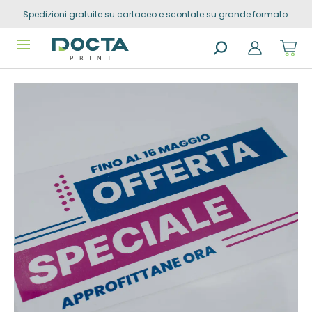
Spedizioni gratuite su cartaceo e scontate su grande formato.
Skip to
content
Sho
cart
dro
Search
trig
Vai alla
products
0
prod
fine della
in
you
galleria di
sho
immagini
cart