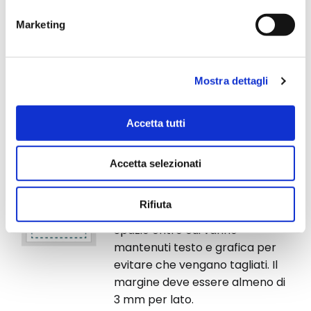
Marketing
Consigli grafici
Di seguito, trovi una serie di consigli pratici per
Mostra dettagli
realizzare un file grafico ad opera d'arte.
Come preparare il file grafico
Accetta tutti
Istruzioni per realizzare il tuo file grafico -
Accetta selezionati
Materiale cartaceo
Rifiuta
Margine di sicurezza
Spazio entro cui vanno
mantenuti testo e grafica per
evitare che vengano tagliati. Il
margine deve essere almeno di
3 mm per lato.