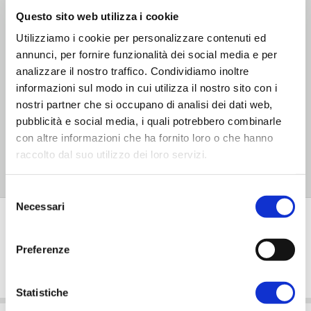
template e seleziona l’effetto nobilitato che
Questo sito web utilizza i cookie
desideri. Invia l’ordine su DoctaPrint e in poco
Utilizziamo i cookie per personalizzare contenuti ed
annunci, per fornire funzionalità dei social media e per
tempo riceverai le tue cartoline e i tuoi inviti.
analizzare il nostro traffico. Condividiamo inoltre
informazioni sul modo in cui utilizza il nostro sito con i
Non sprecare tempo e risorse. Se vuoi farti
nostri partner che si occupano di analisi dei dati web,
pubblicità e social media, i quali potrebbero combinarle
ricordare, non c’è nulla di meglio che dare un
con altre informazioni che ha fornito loro o che hanno
tocco di
eleganza
alla tua comunicazione:
scegli
raccolto dal suo utilizzo dei loro servizi.
le cartoline e gli inviti nobilitati di DoctaPrint!
Selezione
Necessari
del
Recensioni
consenso
Preferenze
FAQ
Statistiche