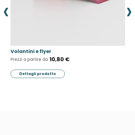
‹
›
Volantini e flyer
B
10,80 €
Prezzi a partire da
Pr
Dettagli prodotto