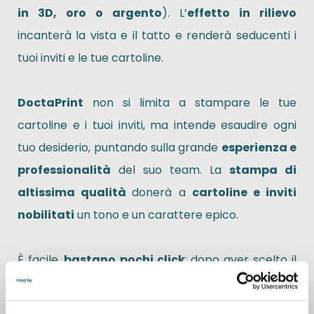
in 3D, oro o argento
). L’
effetto in rilievo
incanterà la vista e il tatto e renderà seducenti i
tuoi inviti e le tue cartoline.
DoctaPrint
non si limita a stampare le tue
cartoline e i tuoi inviti, ma intende esaudire ogni
tuo desiderio, puntando sulla grande
esperienza e
professionalità
del suo team. La
stampa di
altissima qualità
donerà a
cartoline e inviti
nobilitati
un tono e un carattere epico.
È facile,
bastano
pochi click
: dopo aver scelto il
formato, la grammatura, la stampa fronte-retro e
il numero di copie, aggiungi dati e logo nel