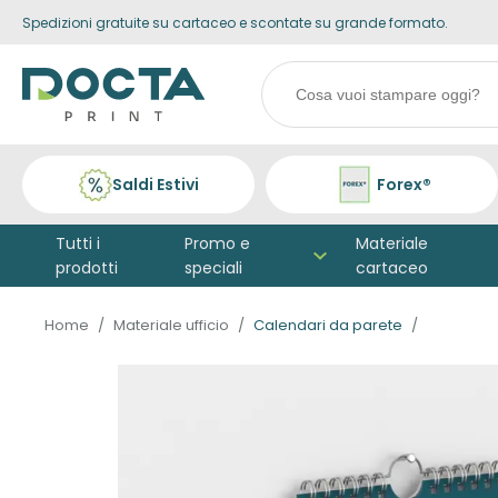
Spedizioni gratuite su cartaceo e scontate su grande formato.
Skip to
content
Search
products
Saldi Estivi
Forex®
Tutti i
Promo e
Materiale
prodotti
speciali
cartaceo
Home
Materiale ufficio
Calendari da parete
Vai alla
fine della
galleria di
immagini