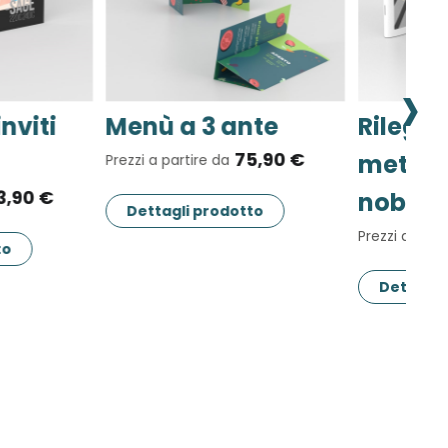
›
Rilegatura punto
Pieghevoli e
metallico
depliant a 2 a
nobilitata
(4 facciate)
73,50 €
12,50
Prezzi a partire da
Prezzi a partire da
Dettagli prodotto
Dettagli prodotto