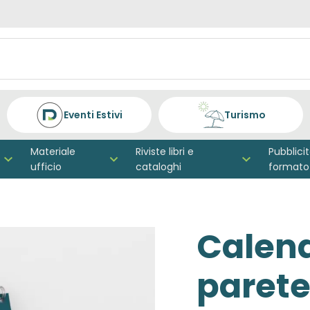
Eventi Estivi
Turismo
Materiale
Riviste libri e
Pubblici
ufficio
cataloghi
formato
Calend
paret