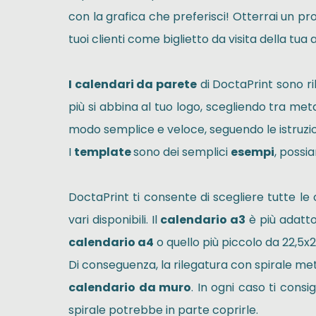
con la grafica che preferisci! Otterrai un pr
tuoi clienti come biglietto da visita della tua a
I calendari da parete
di DoctaPrint sono ri
più si abbina al tuo logo, scegliendo tra meta
modo semplice e veloce, seguendo le istruzi
I
template
sono dei semplici
esempi
, poss
DoctaPrint ti consente di scegliere tutte le
vari disponibili. Il
calendario a3
è più adatto
calendario a4
o quello più piccolo da 22,5x2
Di conseguenza, la rilegatura con spirale meta
calendario da muro
. In ogni caso ti cons
spirale potrebbe in parte coprirle.