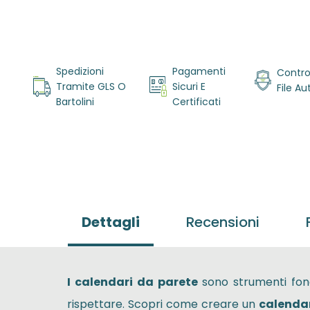
Vai
all'inizio
Spedizioni
Pagamenti
Contro
della
Tramite GLS O
Sicuri E
File A
galleria di
Bartolini
Certificati
immagini
Dettagli
Recensioni
I calendari da parete
sono strumenti fon
rispettare. Scopri come creare un
calenda