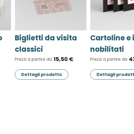
toline e inviti
Menù a 3 ante
75,90 €
ilitati
Prezzi a partire da
43,90 €
 a partire da
Dettagli prodotto
ttagli prodotto