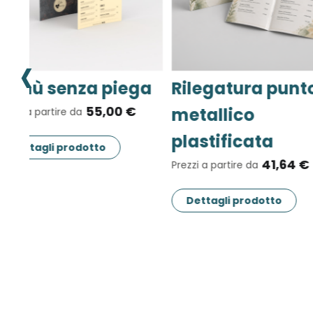
‹
ura punto
Biglietti da visita
Car
co
classici
nob
15,50 €
cata
Prezzi a partire da
Prezzi
41,64 €
e da
Dettagli prodotto
De
prodotto