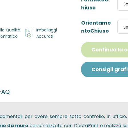
Se
hiuso
Orientame
Se
llo Qualità
Imballaggi
ntoChiuso
utomatico
Accurati
Continua la 
Consigli grafi
FAQ
damentali per avere sempre sotto controllo, in ufficio,
rio da muro
personalizzato con DoctaPrint e realizza sub