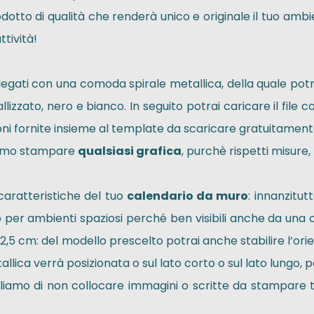
odotto di qualità che renderà unico e originale il tuo amb
ttività!
legati con una comoda spirale metallica, della quale potra
llizzato, nero e bianco. In seguito potrai caricare il file
oni fornite insieme al template da scaricare gratuitamen
iamo stampare
qualsiasi grafica
, purchè rispetti misure
 caratteristiche del tuo
calendario da muro
: innanzitut
 per ambienti spaziosi perché ben visibili anche da una cer
2,5 cm: del modello prescelto potrai anche stabilire l’orie
llica verrà posizionata o sul lato corto o sul lato lungo,
igliamo di non collocare immagini o scritte da stampare tr