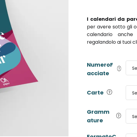
I calendari da par
per avere sotto gli oc
calendario anche 
regalandolo ai tuoi c
NumeroF
Se
acciate
Carte
Se
Gramm
Se
ature
FormatoC