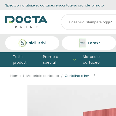
Spedizioni gratuite su cartaceo e scontate su grande formato.
Skip to
content
Search
products
Saldi Estivi
Forex®
Tutti i
Promo e
Materiale
prodotti
speciali
cartaceo
Home
Materiale cartaceo
Cartoline e inviti
Vai alla
fine della
galleria di
immagini