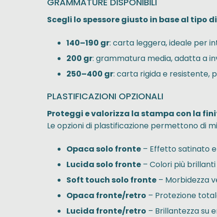
GRAMMATURE DISPONIBILI
Scegli lo spessore giusto in base al tipo di
140–190 gr
: carta leggera, ideale per in
200 gr
: grammatura media, adatta a inviti
250–400 gr
: carta rigida e resistente, p
PLASTIFICAZIONI OPZIONALI
Proteggi e valorizza la stampa con la fin
Le opzioni di plastificazione permettono di mi
Opaca solo fronte
– Effetto satinato e
Lucida solo fronte
– Colori più brillanti
Soft touch solo fronte
– Morbidezza vel
Opaca fronte/retro
– Protezione totale
Lucida fronte/retro
– Brillantezza su en