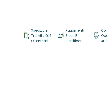
Vai
all'inizio
della
Spedizioni
Pagamenti
Con
galleria di
Tramite GLS
Sicuri E
Qua
immagini
O Bartolini
Certificati
Aut