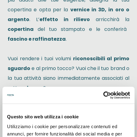
copertina e opta per la
vernice in 3D, in oro o
argento
. L’
effetto in rilievo
arricchirà la
copertina
del tuo stampato e le conferirà
fascino e raffinatezza
.
Vuoi rendere i tuoi volumi
riconoscibili al primo
sguardo
e al primo tocco? Vuoi che il tuo brand o
la tua attività siano immediatamente associati al
settore
luxury
?
DoctaPrint
ti garantisce massima
professionalità, cortesia
e
puntualità
e
Questo sito web utilizza i cookie
prodotti di eccellente finitura ed eleganza. Scegli
Utilizziamo i cookie per personalizzare contenuti ed
annunci, per fornire funzionalità dei social media e per
la
brossura grecata e fresata ad alta tenuta