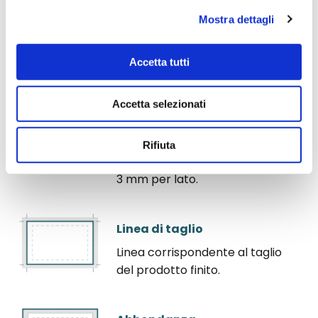
Mostra dettagli
Istruzioni per realizzare il tuo file grafico -
Materiale cartaceo
Accetta tutti
Margine di sicurezza
Accetta selezionati
Spazio entro cui vanno
mantenuti testo e grafica per
evitare che vengano tagliati. Il
Rifiuta
margine deve essere almeno di
3 mm per lato.
Linea di taglio
Linea corrispondente al taglio
del prodotto finito.