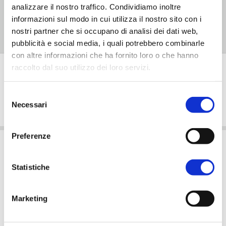
analizzare il nostro traffico. Condividiamo inoltre
nobilitata
: sarà ancora più
semplice essere
informazioni sul modo in cui utilizza il nostro sito con i
ricordati
in ogni occasione.
nostri partner che si occupano di analisi dei dati web,
pubblicità e social media, i quali potrebbero combinarle
con altre informazioni che ha fornito loro o che hanno
raccolto dal suo utilizzo dei loro servizi.
Recensioni
Selezione
Necessari
FAQ
del
consenso
Preferenze
Consigli grafici
Statistiche
Di seguito, trovi una serie di consigli pratici per
Marketing
realizzare un file grafico ad opera d'arte.
Come preparare il file grafico