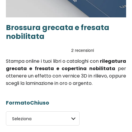
Brossura grecata e fresata
Vai
all'inizio
nobilitata
della
galleria di
immagini
Stampa online i tuoi libri o cataloghi con
rilegatura
grecata e fresata e copertina nobilitata
per
ottenere un effetto con vernice 3D in rilievo, oppure
scegli la laminazione in oro o argento.
FormatoChiuso
Seleziona