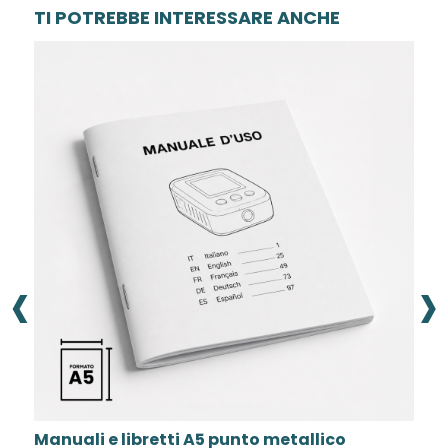
TI POTREBBE INTERESSARE ANCHE
‹
›
unto metallico
Block notes incollati o con s