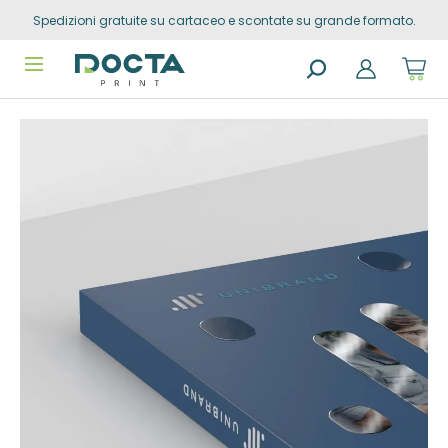
Spedizioni gratuite su cartaceo e scontate su grande formato.
Skip to
content
Sho
cart
dro
Search
trig
Vai alla
products
0
prod
fine della
in
you
galleria di
sho
immagini
cart