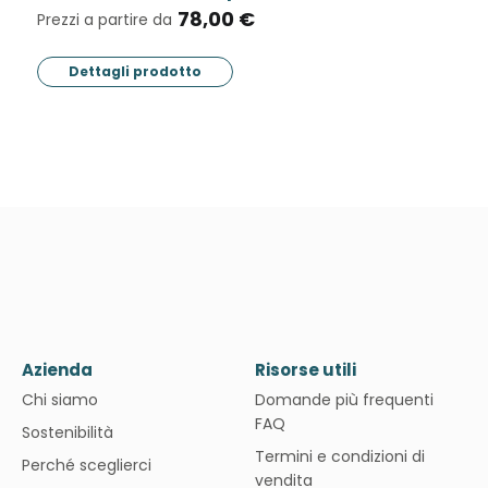
€
29,00 €
Prezzi a partire da
Dettagli prodotto
Azienda
Risorse utili
Chi siamo
Domande più frequenti
FAQ
Sostenibilità
Termini e condizioni di
Perché sceglierci
vendita