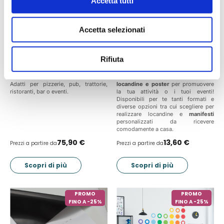
Accetta tutti
Accetta selezionati
Rifiuta
Menù a 2 ante
Locandine e poster
Menù a 2 Ante con 4 Facciate
.
Crea online e stampa con DoctaPrint
Adatti per pizzerie, pub, trattorie,
locandine e poster
per promuovere
ristoranti, bar o eventi.
la tua attività o i tuoi eventi!
Disponibili per te tanti formati e
diverse opzioni tra cui scegliere per
realizzare locandine e
manifesti
personalizzati da ricevere
comodamente a casa.
75,90 €
13,60 €
Prezzi a partire da
Prezzi a partire da
Scopri di più
Scopri di più
PROMO
PROMO
FINO A -25%
FINO A -25%