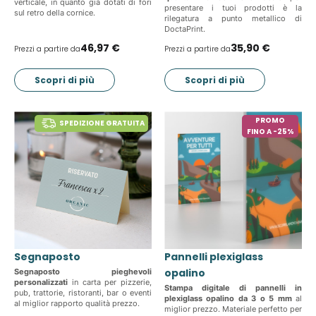
verticale, in quanto già dotati di fori
presentare i tuoi prodotti è la
sul retro della cornice.
rilegatura a punto metallico di
DoctaPrint.
46,97 €
35,90 €
Prezzi a partire da
Prezzi a partire da
Scopri di più
Scopri di più
PROMO
SPEDIZIONE GRATUITA
FINO A -25%
Segnaposto
Pannelli plexiglass
opalino
Segnaposto pieghevoli
personalizzati
in carta per pizzerie,
Stampa digitale di pannelli in
pub, trattorie, ristoranti, bar o eventi
plexiglass opalino da 3 o 5 mm
al
al miglior rapporto qualità prezzo.
miglior prezzo. Materiale perfetto per