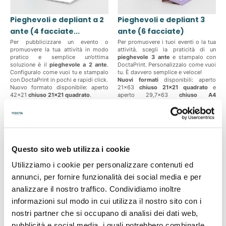
Pieghevoli e depliant a 2
Pieghevoli e depliant 3
ante (4 facciate...
ante (6 facciate)
Per pubblicizzare un evento o
Per promuovere i tuoi eventi o la tua
promuovere la tua attività in modo
attività. scegli la praticità di un
pratico e semplice un’ottima
pieghevole 3 ante
e stampalo con
soluzione è il
pieghevole a 2 ante
.
DoctaPrint. Personalizzalo come vuoi
Configuralo come vuoi tu e stampalo
tu. È davvero semplice e veloce!
con DoctaPrint in pochi e rapidi click.
Nuovi formati
disponibili: aperto
Nuovo formato disponibile: aperto
21x63
chiuso 21x21 quadrato
e
42x21
chiuso 21x21 quadrato
.
aperto 29,7x63
chiuso A4
(orizzontale e verticale)
12,50 €
15,50 €
Prezzi a partire da
Prezzi a partire da
Scopri di più
Scopri di più
Questo sito web utilizza i cookie
Utilizziamo i cookie per personalizzare contenuti ed
PROMO
SPEDIZIONE GRATUITA
FINO A -25%
annunci, per fornire funzionalità dei social media e per
PROMO
analizzare il nostro traffico. Condividiamo inoltre
FINO A -25%
informazioni sul modo in cui utilizza il nostro sito con i
nostri partner che si occupano di analisi dei dati web,
pubblicità e social media, i quali potrebbero combinarle