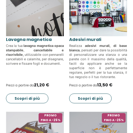
Lavagna magnetica
Adesivi murali
Crea la tua
lavagna
magnetica opaca
Realizza
adesivi murali, di base
stampabile
,
cancellabile e
bianca
, pensati per dare la possibilità
riscrivibile,
utilizzabile con pennarelli
di personalizzare una stanza o una
cancellabili e calamite, per disegnare,
parete con il massimo della qualità,
scrivere e fissare fogli e documenti.
facili da applicare anche se la
superficie non è perfettamente
regolare, perfetti per la tua stanza, il
tuo negozio o il tuo ristorante.
21,20 €
13,50 €
Prezzi a partire da
Prezzi a partire da
Scopri di più
Scopri di più
PROMO
PROMO
FINO A -25%
FINO A -25%