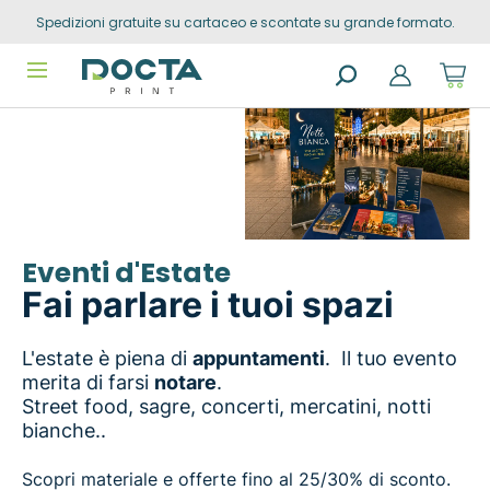
Spedizioni gratuite su cartaceo e scontate su grande formato.
Skip to
Go to
content
filters
Sho
cart
dro
Search
trig
products
0
prod
in
you
sho
cart
Eventi d'Estate
Fai parlare i tuoi spazi
L'estate è piena di
appuntamenti
. Il tuo evento
merita di farsi
notare
.
Street food, sagre, concerti, mercatini, notti
bianche..
Scopri materiale e offerte fino al 25/30% di sconto.