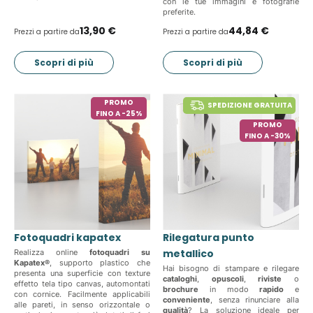
con le tue immagini e fotografie
preferite.
13,90 €
44,84 €
Prezzi a partire da
Prezzi a partire da
Scopri di più
Scopri di più
PROMO
SPEDIZIONE GRATUITA
FINO A -25%
PROMO
FINO A -30%
Fotoquadri kapatex
Rilegatura punto
metallico
Realizza online
fotoquadri su
Kapatex®
, supporto plastico che
Hai bisogno di stampare e rilegare
presenta una superficie con texture
cataloghi
,
opuscoli
,
riviste
o
effetto tela tipo canvas, automontati
brochure
in modo
rapido
e
con cornice. Facilmente applicabili
conveniente
, senza rinunciare alla
alle pareti, in senso orizzontale o
qualità
? La soluzione ideale per