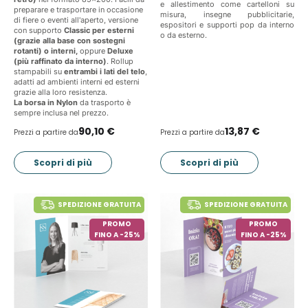
e allestimento come cartelloni su
preparare e trasportare in occasione
misura, insegne pubblicitarie,
di fiere o eventi all'aperto, versione
espositori e supporti pop da interno
con supporto
Classic per esterni
o da esterno.
(grazie alla base con sostegni
rotanti) o interni,
oppure
Deluxe
(più raffinato da interno)
. Rollup
stampabili su
entrambi i lati del telo
,
adatti ad ambienti interni ed esterni
grazie alla loro resistenza.
La borsa in Nylon
da trasporto è
sempre inclusa nel prezzo.
90,10 €
13,87 €
Prezzi a partire da
Prezzi a partire da
Scopri di più
Scopri di più
SPEDIZIONE GRATUITA
SPEDIZIONE GRATUITA
PROMO
PROMO
FINO A -25%
FINO A -25%