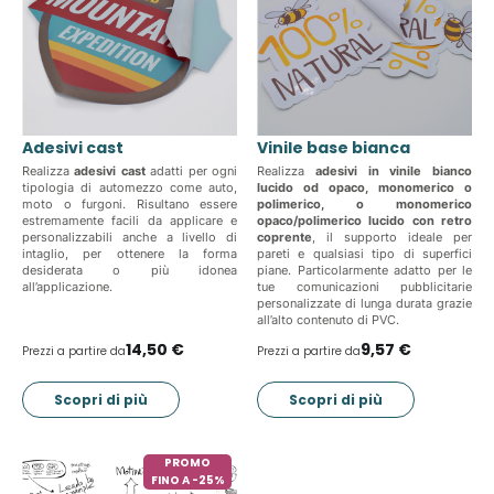
Adesivi cast
Vinile base bianca
Realizza
adesivi cast
adatti per ogni
Realizza
adesivi in vinile bianco
tipologia di automezzo come auto,
lucido od opaco, monomerico o
moto o furgoni. Risultano essere
polimerico, o monomerico
estremamente facili da applicare e
opaco/polimerico lucido con retro
personalizzabili anche a livello di
coprente
, il supporto ideale per
intaglio, per ottenere la forma
pareti e qualsiasi tipo di superfici
desiderata o più idonea
piane. Particolarmente adatto per le
all’applicazione.
tue comunicazioni pubblicitarie
personalizzate di lunga durata grazie
all’alto contenuto di PVC.
14,50 €
9,57 €
Prezzi a partire da
Prezzi a partire da
Scopri di più
Scopri di più
PROMO
FINO A -25%