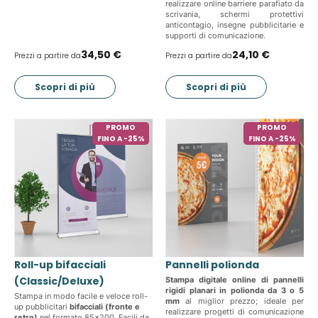
realizzare online barriere parafiato da
scrivania, schermi protettivi
anticontagio, insegne pubblicitarie e
supporti di comunicazione.
34,50 €
24,10 €
Prezzi a partire da
Prezzi a partire da
Scopri di più
Scopri di più
PROMO
PROMO
FINO A -25%
FINO A -25%
Roll-up bifacciali
Pannelli polionda
(Classic/Deluxe)
Stampa digitale online di pannelli
rigidi planari in polionda da 3 o 5
Stampa in modo facile e veloce roll-
mm
al miglior prezzo; ideale per
up pubblicitari
bifacciali (fronte e
realizzare progetti di comunicazione
retro)
nel formato 85x200. Facili da