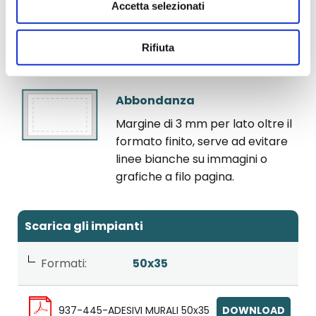
Accetta selezionati
Linea di taglio
Linea corrispondente al taglio
Rifiuta
del prodotto finito.
Abbondanza
Margine di 3 mm per lato oltre il
formato finito, serve ad evitare
linee bianche su immagini o
grafiche a filo pagina.
Scarica gli impianti
Formati:
50x35
937-445-ADESIVI MURALI 50x35
DOWNLOAD