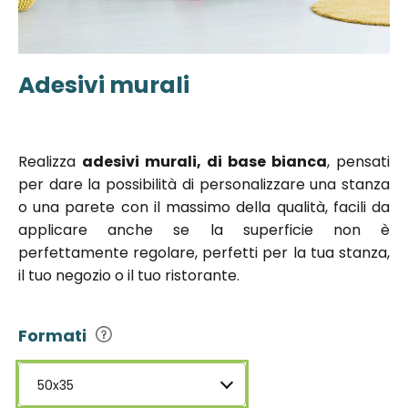
Adesivi murali
Vai
all'inizio
della
galleria di
Realizza
adesivi murali, di base bianca
, pensati
immagini
per dare la possibilità di personalizzare una stanza
o una parete con il massimo della qualità, facili da
applicare anche se la superficie non è
perfettamente regolare, perfetti per la tua stanza,
il tuo negozio o il tuo ristorante.
Formati
50x35