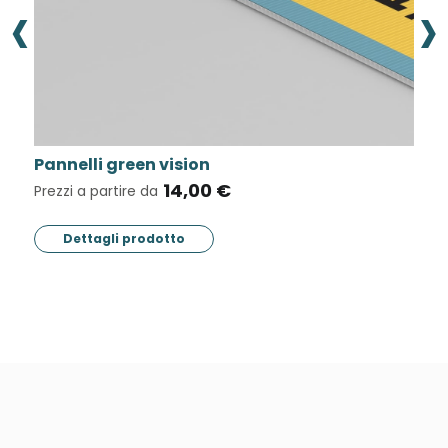
‹
›
Pannelli green vision
S
14,00 €
Prezzi a partire da
Pr
Dettagli prodotto