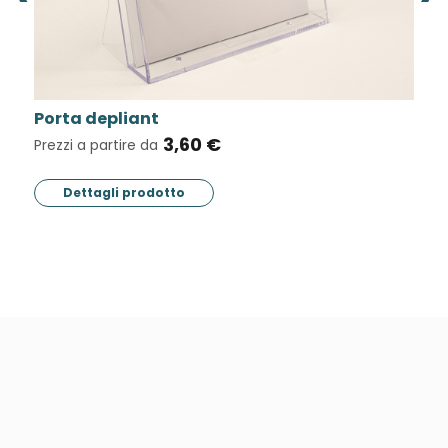
orta depliant
Targa 
3,60 €
ezzi a partire da
Prezzi a 
Dettagli prodotto
Dett