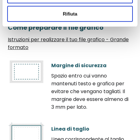
Di seguito, trovi una serie di consigli pratici per
realizzare un file grafico ad opera d'arte.
Rifiuta
Come preparare il file grafico
Istruzioni per realizzare il tuo file grafico - Grande
formato
Margine di sicurezza
Spazio entro cui vanno
mantenuti testo e grafica per
evitare che vengano tagliati. Il
margine deve essere almeno di
3 mm per lato.
Linea di taglio
Linea corrispondente al taglio