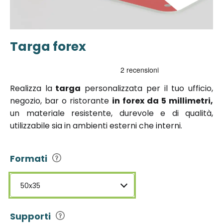
Targa forex
Vai
all'inizio
della
galleria di
Realizza la
targa
personalizzata per il tuo ufficio,
immagini
negozio, bar o ristorante
in forex da 5 millimetri,
un materiale resistente, durevole e di qualità,
utilizzabile sia in ambienti esterni che interni.
Formati
50x35
Supporti