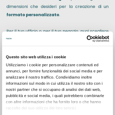
dimensioni che desideri per la creazione di
un
formato personalizzato
.
Per il tuo ufficio o per il tuo negozio, puoi scegliere
targhe personalizzate in
Plexiglass
con il tuo logo
o quello che desideri stampare. Le puoi utilizzare
per identificare meglio la tua attività commerciale
Questo sito web utilizza i cookie
o come segnaletica interna per gli uffici. Con noi
Utilizziamo i cookie per personalizzare contenuti ed
annunci, per fornire funzionalità dei social media e per
puoi contare su le più recenti tecnologie per
analizzare il nostro traffico. Condividiamo inoltre
garantirti la migliore qualità con stampe, sia su
informazioni sul modo in cui utilizza il nostro sito con i
Plexiglass, che Alluminio DiBond, che Forex di
nostri partner che si occupano di analisi dei dati web,
pubblicità e social media, i quali potrebbero combinarle
altissimo livello.
con altre informazioni che ha fornito loro o che hanno
raccolto dal suo utilizzo dei loro servizi.
Entra nel nostro sito e quando hai trovato quello