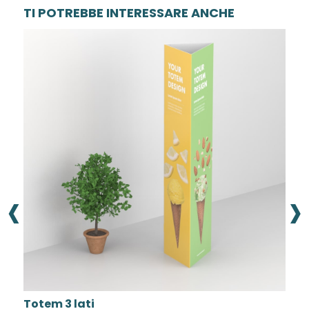
TI POTREBBE INTERESSARE ANCHE
‹
›
Totem 3 lati
T