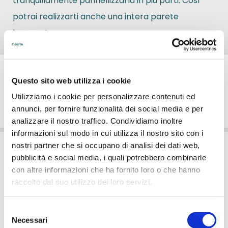
tranquillamente pannellizzarla in più parti. Così
potrai realizzarti anche una intera parete
lavagna!.
Recensioni
Questo sito web utilizza i cookie
Utilizziamo i cookie per personalizzare contenuti ed
FAQ
annunci, per fornire funzionalità dei social media e per
analizzare il nostro traffico. Condividiamo inoltre
informazioni sul modo in cui utilizza il nostro sito con i
nostri partner che si occupano di analisi dei dati web,
pubblicità e social media, i quali potrebbero combinarle
Consigli grafici
con altre informazioni che ha fornito loro o che hanno
raccolto dal suo utilizzo dei loro servizi.
Di seguito, trovi una serie di consigli pratici per
realizzare un file grafico ad opera d'arte.
Selezione
Necessari
del
Come preparare il file grafico