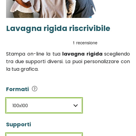
Lavagna rigida riscrivibile
Vai
all'inizio
della
galleria di
Stampa on-line la tua
lavagna rigida
scegliendo
immagini
tra due supporti diversi. La puoi personalizzare con
la tua grafica.
Formati
100x100
Supporti