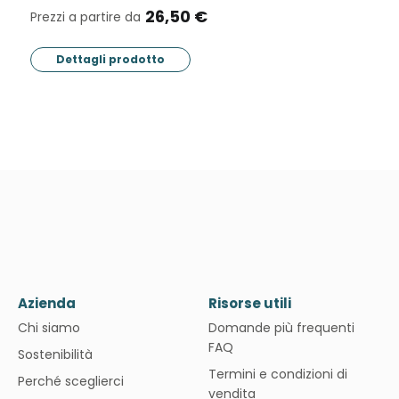
26,50 €
Prezzi a partire da
Pr
Dettagli prodotto
Azienda
Risorse utili
Chi siamo
Domande più frequenti
FAQ
Sostenibilità
Termini e condizioni di
Perché sceglierci
vendita