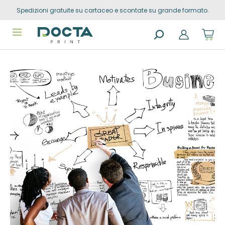
Spedizioni gratuite su cartaceo e scontate su grande formato.
Skip to
content
Sho
cart
dro
Search
trig
Vai alla
products
0
prod
fine della
in
you
galleria di
sho
immagini
cart