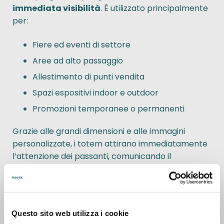
immediata visibilità
. È utilizzato principalmente
per:
Fiere ed eventi di settore
Aree ad alto passaggio
Allestimento di punti vendita
Spazi espositivi indoor e outdoor
Promozioni temporanee o permanenti
Grazie alle grandi dimensioni e alle immagini
personalizzate, i totem attirano immediatamente
l’attenzione dei passanti, comunicando il
messaggio in modo chiaro ed efficace.
ORDINA ONLINE IN MODO FACILE E VELOCE
Dopo aver scelto il modello più adatto:
Questo sito web utilizza i cookie