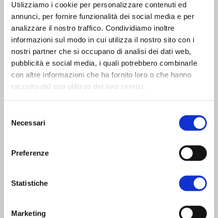
Utilizziamo i cookie per personalizzare contenuti ed
Inserisci la tua grafica nel template
annunci, per fornire funzionalità dei social media e per
Seleziona accessori e opzioni
analizzare il nostro traffico. Condividiamo inoltre
Scegli tempi di produzione e indirizzo di
informazioni sul modo in cui utilizza il nostro sito con i
nostri partner che si occupano di analisi dei dati web,
consegna
pubblicità e social media, i quali potrebbero combinarle
con altre informazioni che ha fornito loro o che hanno
In pochi click il tuo totem pubblicitario
raccolto dal suo utilizzo dei loro servizi.
personalizzato sarà pronto per la produzione e
consegnato rapidamente dove preferisci.
Selezione
Necessari
ALTRE SOLUZIONI ESPOSITIVE PER FIERE ED
del
consenso
EVENTI
Preferenze
Oltre ai totem pubblicitari, su DoctaPrint puoi
trovare anche:
Statistiche
Roll-up personalizzati
Banner pubblicitari
Marketing