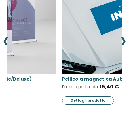
‹
›
Pellicola magnetica Auto-Moto
15,40 €
Prezzi a partire da
P
Dettagli prodotto