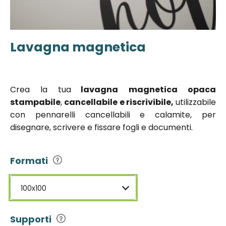
Lavagna magnetica
Vai
all'inizio
della
galleria di
Crea la tua
lavagna
magnetica opaca
immagini
stampabile
,
cancellabile e riscrivibile,
utilizzabile
con pennarelli cancellabili e calamite, per
disegnare, scrivere e fissare fogli e documenti.
Formati
100x100
Supporti