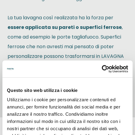
La tua lavagna così realizzata ha la forza per
essere applicata su pareti o superfici ferrose
,
come ad esempio le porte tagliafuoco. Superfici
ferrose che non avresti mai pensato di poter
personalizzare possono trasformarsi in LAVAGNA
MAGNETICA.
Il prodotto può essere attaccato ai materiali
Questo sito web utilizza i cookie
ferromagnetici, come il
ferro
, la
ghisa
, il
nichel
e
Utilizziamo i cookie per personalizzare contenuti ed
alcuni tipi di acciaio
. Non è lavagna adesiva.
annunci, per fornire funzionalità dei social media e per
analizzare il nostro traffico. Condividiamo inoltre
informazioni sul modo in cui utilizza il nostro sito con i
Recensioni
nostri partner che si occupano di analisi dei dati web,