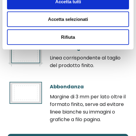
Accetta tutti
mantenuti testo e grafica per
evitare che vengano tagliati. Il
margine deve essere almeno di
Accetta selezionati
3 mm per lato.
Rifiuta
Linea di taglio
Linea corrispondente al taglio
del prodotto finito.
Abbondanza
Margine di 3 mm per lato oltre il
formato finito, serve ad evitare
linee bianche su immagini o
grafiche a filo pagina.