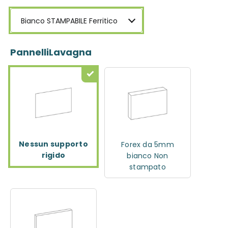
Bianco STAMPABILE Ferritico
PannelliLavagna
Nessun supporto
Forex da 5mm
rigido
bianco Non
stampato