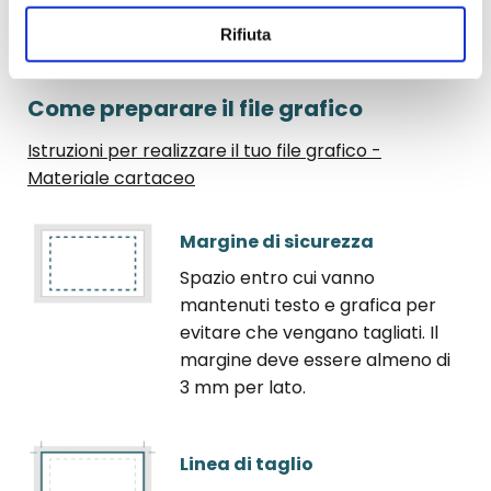
Di seguito, trovi una serie di consigli pratici per
Rifiuta
realizzare un file grafico ad opera d'arte.
Come preparare il file grafico
Istruzioni per realizzare il tuo file grafico -
Materiale cartaceo
Margine di sicurezza
Spazio entro cui vanno
mantenuti testo e grafica per
evitare che vengano tagliati. Il
margine deve essere almeno di
3 mm per lato.
Linea di taglio