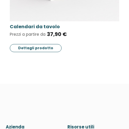
avolo
Carta intestata
37,90 €
20,8
Prezzi a partire da
otto
Dettagli prodotto
Azienda
Risorse utili