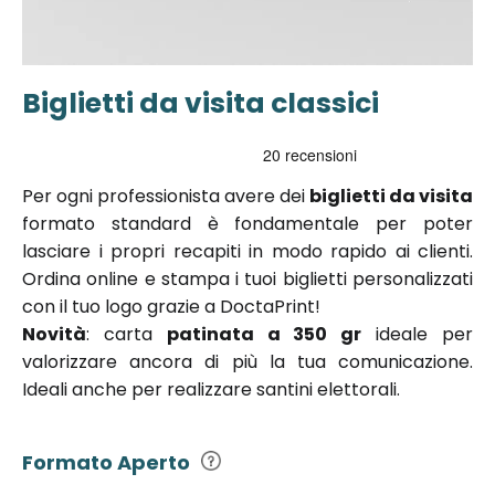
Biglietti da visita classici
Vai
all'inizio
della
galleria di
Per ogni professionista avere dei
biglietti da visita
immagini
formato standard è fondamentale per poter
lasciare i propri recapiti in modo rapido ai clienti.
Ordina online e stampa i tuoi biglietti personalizzati
con il tuo logo grazie a DoctaPrint!
Novità
: carta
patinata a 350 gr
ideale per
valorizzare ancora di più la tua comunicazione.
Ideali anche per realizzare santini elettorali.
Formato Aperto