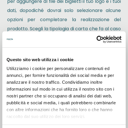
per aggiungere al file dei biglietti il tuo logo e i tuoi
dati, dopodiché dovrai solo selezionare alcune
opzioni per completare la realizzazione del
prodotto. Scegli la tipologia di carta che fa al caso
tuo tra quella patinata opaca, quella patinata
lucida, quella riciclata, la tintoretto gesso o il
semplice ma resistente cartoncino; poi scegli la
Questo sito web utilizza i cookie
grammatura e l’opera è completa! Una volta
Utilizziamo i cookie per personalizzare contenuti ed
terminata la configurazione inviaci il file con
annunci, per fornire funzionalità dei social media e per
analizzare il nostro traffico. Condividiamo inoltre
l’immagine da stampare sui biglietti e procedi con
informazioni sul modo in cui utilizza il nostro sito con i
l’ordine indicando la quantità desiderata; a questo
nostri partner che si occupano di analisi dei dati web,
punto non ti resta che attendere il loro arrivo!
pubblicità e social media, i quali potrebbero combinarle
con altre informazioni che ha fornito loro o che hanno
raccolto dal suo utilizzo dei loro servizi.
Ideali anche come
santini elettorali
, oltre ai