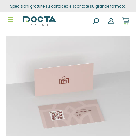
Spedizioni gratuite su cartaceo e scontate su grande formato.
Skip to
content
Sho
cart
dro
Search
trig
Vai alla
products
0
prod
fine della
in
you
galleria di
sho
immagini
cart