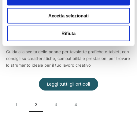
qualità e resa ottimale.
13 maggio 2024
Accetta selezionati
Le penne per tavolette grafiche e
tablet: quale scegliere
Rifiuta
CONSIGLI PRATICI
Guida alla scelta delle penne per tavolette grafiche e tablet, con
consigli su caratteristiche, compatibilità e prestazioni per trovare
lo strumento ideale per il tuo lavoro creativo
Leggi tutti gli articoli
1
2
3
4