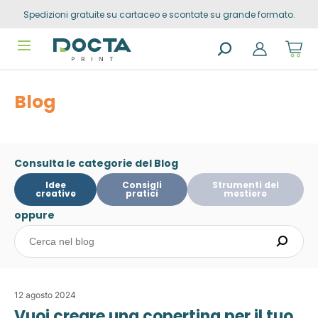
Spedizioni gratuite su cartaceo e scontate su grande formato.
Skip to
content
Sho
cart
dro
Search
trig
products
0
Blog
prod
in
you
sho
cart
Consulta le categorie del Blog
Idee
Consigli
Strumenti del
creative
pratici
mestiere
oppure
12 agosto 2024
Vuoi creare una copertina per il tuo