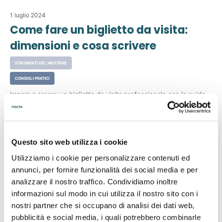
1 luglio 2024
Come fare un biglietto da visita:
dimensioni e cosa scrivere
STRUMENTI DEL MESTIERE
CONSIGLI PRATICI
Impara a creare un biglietto da visita professionale con la guida
su dimensioni standard e suggerimenti su cosa includere per
comunicare al meglio la tua identità e i tuoi contatti.
17 giugno 2024
Questo sito web utilizza i cookie
Cosa sono le buste a sacco e
Utilizziamo i cookie per personalizzare contenuti ed
quando servono
annunci, per fornire funzionalità dei social media e per
analizzare il nostro traffico. Condividiamo inoltre
CONSIGLI PRATICI
informazioni sul modo in cui utilizza il nostro sito con i
Scopri cosa sono le buste a sacco e quando utilizzarle, ideali per
nostri partner che si occupano di analisi dei dati web,
spedizioni di documenti voluminosi e materiali pubblicitari grazie
pubblicità e social media, i quali potrebbero combinarle
alla loro resistenza e capacità.