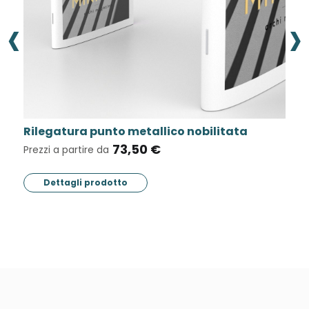
‹
›
Rilegatura punto metallico nobilitata
B
73,50 €
Prezzi a partire da
Pr
Dettagli prodotto