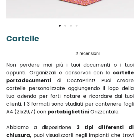
Cartelle
Vai
all'inizio
della
galleria di
Non perdere mai più i tuoi documenti o i tuoi
immagini
appunti. Organizzali e conservali con le
cartelle
portadocumenti
di DoctaPrint! Puoi creare
cartelle personalizzate aggiungendo il logo della
tua azienda per farti notare e ricordare dai tuoi
clienti. I 3 formati sono studiati per contenere fogli
A4 (21x29,7) con
portabigliettini
Orizzontale.
Abbiamo a disposizione
3 tipi differenti di
chiusura,
puoi visualizzarli negli impianti che trovi