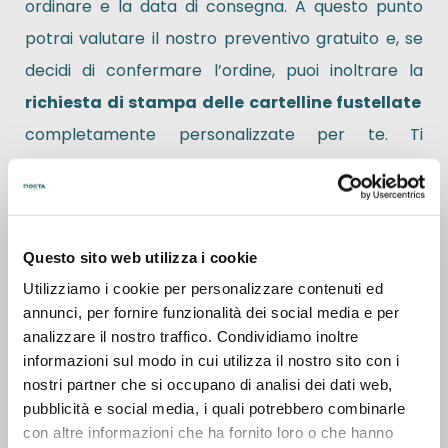
ordinare e la data di consegna. A questo punto
potrai valutare il nostro preventivo gratuito e, se
decidi di confermare l’ordine, puoi inoltrare la
richiesta di stampa delle cartelline fustellate
completamente personalizzate per te. Ti
forniamo la possibilità, infatti, di inviarci il file con il
layout grafico che tu stesso hai ideato per le tue
cartelle di presentazione
o portadocumenti. Il
Questo sito web utilizza i cookie
risultato sarà sicuramente inimitabile! Inoltre sul
Utilizziamo i cookie per personalizzare contenuti ed
sito di DoctaPrint troverai anche template in PDF
annunci, per fornire funzionalità dei social media e per
e fogli di istruzione per creare un file corretto.
analizzare il nostro traffico. Condividiamo inoltre
informazioni sul modo in cui utilizza il nostro sito con i
nostri partner che si occupano di analisi dei dati web,
Stampa cartelline uniche e originali
con
pubblicità e social media, i quali potrebbero combinarle
DoctaPrint e testa l’efficienza e la rapidità del
con altre informazioni che ha fornito loro o che hanno